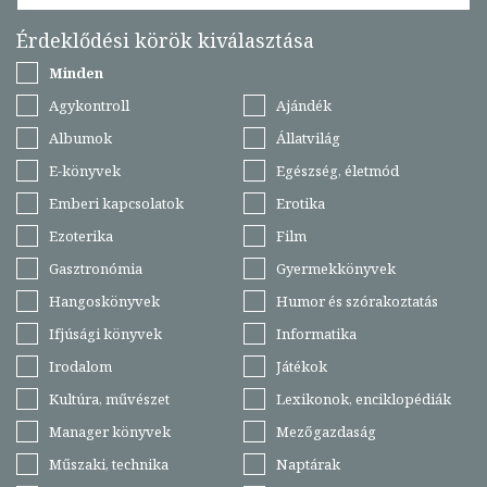
Érdeklődési körök kiválasztása
Minden
Agykontroll
Ajándék
Albumok
Állatvilág
E-könyvek
Egészség, életmód
Emberi kapcsolatok
Erotika
Ezoterika
Film
Gasztronómia
Gyermekkönyvek
Hangoskönyvek
Humor és szórakoztatás
Ifjúsági könyvek
Informatika
Irodalom
Játékok
Kultúra, művészet
Lexikonok, enciklopédiák
Manager könyvek
Mezőgazdaság
Műszaki, technika
Naptárak