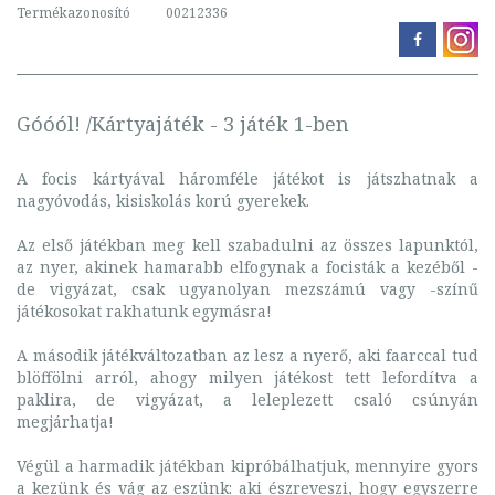
Termékazonosító
00212336
Góóól! /Kártyajáték - 3 játék 1-ben
A focis kártyával háromféle játékot is játszhatnak a
nagyóvodás, kisiskolás korú gyerekek.
Az első játékban meg kell szabadulni az összes lapunktól,
az nyer, akinek hamarabb elfogynak a focisták a kezéből -
de vigyázat, csak ugyanolyan mezszámú vagy -színű
játékosokat rakhatunk egymásra!
A második játékváltozatban az lesz a nyerő, aki faarccal tud
blöffölni arról, ahogy milyen játékost tett lefordítva a
paklira, de vigyázat, a leleplezett csaló csúnyán
megjárhatja!
Végül a harmadik játékban kipróbálhatjuk, mennyire gyors
a kezünk és vág az eszünk: aki észreveszi, hogy egyszerre