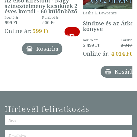
Az első kifestőm - Nagy
színezőélmény kicsiknek 2
éves kortól - 60 különböző
Leslie L. Lawrence
mintával (gombás)
Borító ár:
Korábbi ár:
Sindzse és az Átko
999 Ft
500 Ft
könyve
-
Online ár:
599 Ft
40%
Borító ár:
Korábbi ár
5 499 Ft
3 849 Ft
Kosárba
Online ár:
4 014 Ft
Kosárba
Hírlevél feliratkozás