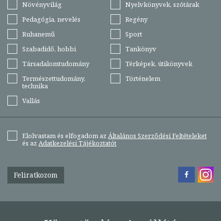
Növényvilág
Nyelvkönyvek, szótárak
Pedagógia, nevelés
Regény
Ruhanemű
Sport
Szabadidő, hobbi
Tankönyv
Társadalomtudomány
Térképek, útikönyvek
Természettudomány,
Történelem
technika
Vallás
Elolvastam és elfogadom az
Általános Szerződési Feltételeket
és az
Adatkezelési Tájékoztatót
Feliratkozom