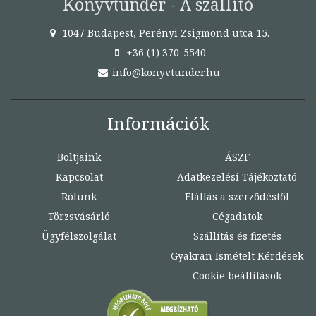
Könyvtündér - A szállító
1047 Budapest, Perényi Zsigmond utca 15.
+36 (1) 370-5540
info@konyvtunder.hu
Információk
Boltjaink
ÁSZF
Kapcsolat
Adatkezelési Tájékoztató
Rólunk
Elállás a szerződéstől
Törzsvásárló
Cégadatok
Ügyfélszolgálat
Szállítás és fizetés
Gyakran Ismételt Kérdések
Cookie beállítások