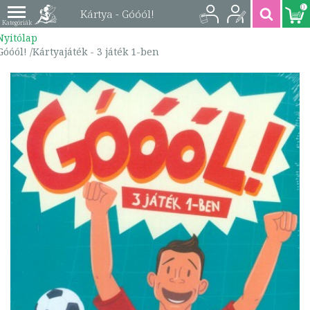
0
Kártya - Góóól!
Nyitólap
/Kártyajáték - 3 játék
Góóól! /Kártyajáték - 3 játék 1-ben
1-ben |
*5999886105242