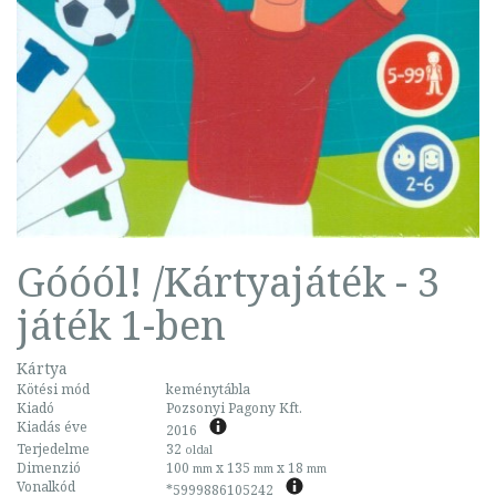
Góóól! /Kártyajáték - 3
játék 1-ben
Kártya
Kötési mód
keménytábla
Kiadó
Pozsonyi Pagony Kft.
Kiadás éve
2016
Terjedelme
32
oldal
Dimenzió
100
x 135
x 18
mm
mm
mm
Vonalkód
*5999886105242