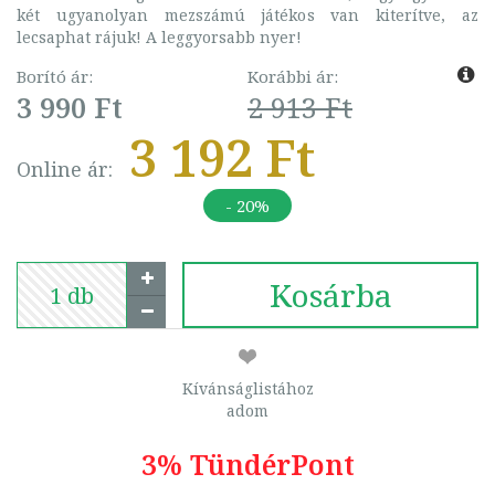
két ugyanolyan mezszámú játékos van kiterítve, az
lecsaphat rájuk! A leggyorsabb nyer!
Borító ár:
Korábbi ár:
3 990 Ft
2 913 Ft
3 192 Ft
Online ár:
- 20%
Kosárba
Kívánságlistához
adom
3% TündérPont