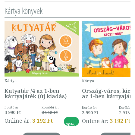
Kártya könyvek
Kártya
Kártya
Kutyatár /4 az 1-ben
Ország-város, kicsi
kártyajáték (új kiadás)
az 1-ben kártyaját
Borító ár:
Korábbi ár:
Borító ár:
Korábbi ár
3 990 Ft
2 913 Ft
3 990 Ft
2 913 F
-
Online ár:
3 192 Ft
Online ár:
3 192 Ft
20%