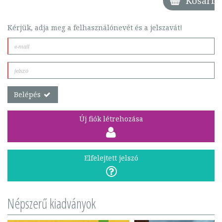
Kosárba
Kérjük, adja meg a felhasználónevét és a jelszavát!
Belépés
Új fiók létrehozása
Elfelejtett jelszó
Népszerű kiadványok