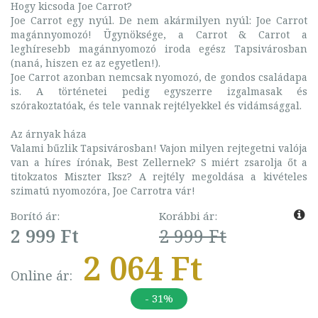
Hogy kicsoda Joe Carrot?
Joe Carrot egy nyúl. De nem akármilyen nyúl: Joe Carrot
magánnyomozó! Ügynöksége, a Carrot & Carrot a
leghíresebb magánnyomozó iroda egész Tapsivárosban
(naná, hiszen ez az egyetlen!).
Joe Carrot azonban nemcsak nyomozó, de gondos családapa
is. A történetei pedig egyszerre izgalmasak és
szórakoztatóak, és tele vannak rejtélyekkel és vidámsággal.
Az árnyak háza
Valami bűzlik Tapsivárosban! Vajon milyen rejtegetni valója
van a híres írónak, Best Zellernek? S miért zsarolja őt a
titokzatos Miszter Iksz? A rejtély megoldása a kivételes
szimatú nyomozóra, Joe Carrotra vár!
Borító ár:
Korábbi ár:
2 999 Ft
2 999 Ft
2 064 Ft
Online ár:
- 31%