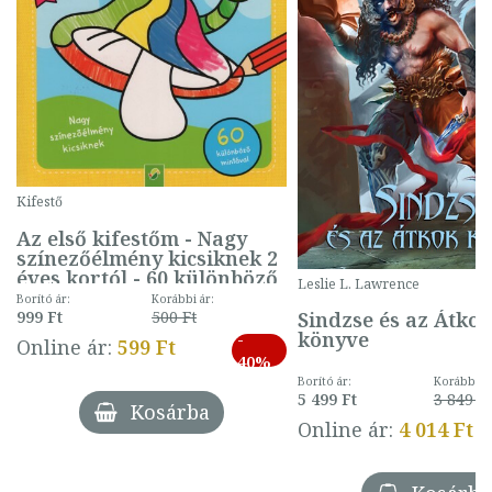
Kifestő
Az első kifestőm - Nagy
színezőélmény kicsiknek 2
éves kortól - 60 különböző
Leslie L. Lawrence
mintával (gombás)
Borító ár:
Korábbi ár:
Sindzse és az Átko
999 Ft
500 Ft
könyve
-
Online ár:
599 Ft
40%
Borító ár:
Korábbi ár
5 499 Ft
3 849 Ft
Kosárba
Online ár:
4 014 Ft