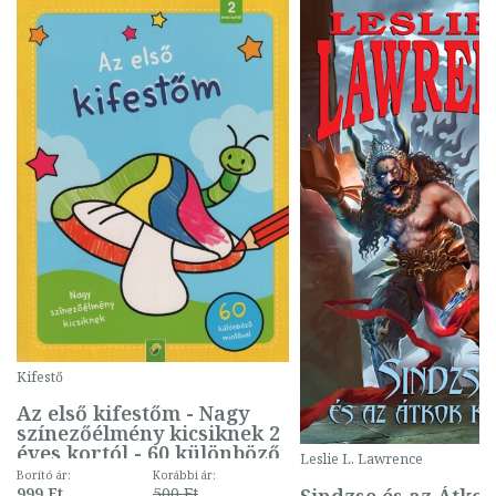
Kifestő
Az első kifestőm - Nagy
színezőélmény kicsiknek 2
éves kortól - 60 különböző
Leslie L. Lawrence
mintával (gombás)
Borító ár:
Korábbi ár:
Sindzse és az Átko
999 Ft
500 Ft