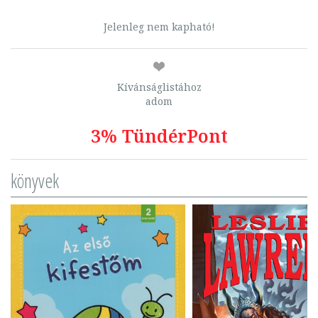
Jelenleg nem kapható!
Kívánságlistához
adom
3% TündérPont
könyvek