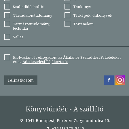
Szabadidő, hobbi
Tankönyv
Társadalomtudomány
Térképek, útikönyvek
Természettudomány,
Történelem
technika
Vallás
Elolvastam és elfogadom az
Általános Szerződési Feltételeket
és az
Adatkezelési Tájékoztatót
Feliratkozom
Könyvtündér - A szállító
1047 Budapest, Perényi Zsigmond utca 15.
+36 (1) 370-5540