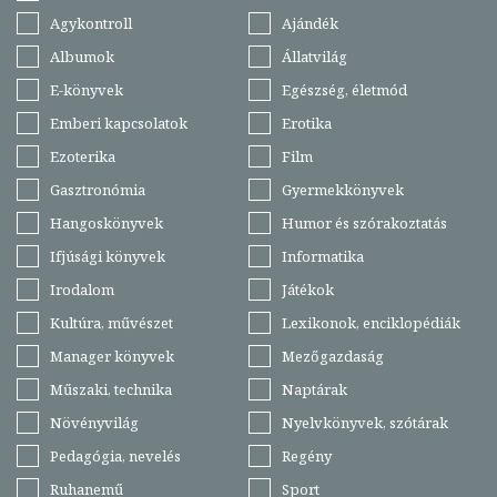
Agykontroll
Ajándék
Albumok
Állatvilág
E-könyvek
Egészség, életmód
Emberi kapcsolatok
Erotika
Ezoterika
Film
Gasztronómia
Gyermekkönyvek
Hangoskönyvek
Humor és szórakoztatás
Ifjúsági könyvek
Informatika
Irodalom
Játékok
Kultúra, művészet
Lexikonok, enciklopédiák
Manager könyvek
Mezőgazdaság
Műszaki, technika
Naptárak
Növényvilág
Nyelvkönyvek, szótárak
Pedagógia, nevelés
Regény
Ruhanemű
Sport