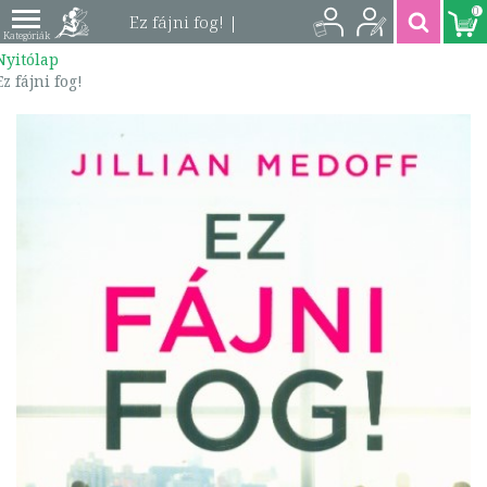
0
Ez fájni fog! |
Nyitólap
9789634474517
Ez fájni fog!