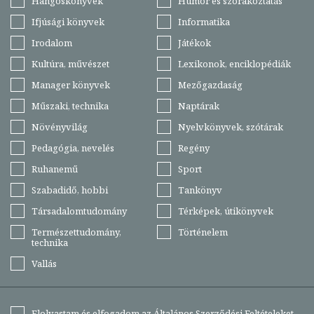
Hangoskönyvek
Humor és szórakoztatás
Ifjúsági könyvek
Informatika
Irodalom
Játékok
Kultúra, művészet
Lexikonok, enciklopédiák
Manager könyvek
Mezőgazdaság
Műszaki, technika
Naptárak
Növényvilág
Nyelvkönyvek, szótárak
Pedagógia, nevelés
Regény
Ruhanemű
Sport
Szabadidő, hobbi
Tankönyv
Társadalomtudomány
Térképek, útikönyvek
Természettudomány,
Történelem
technika
Vallás
Elolvastam és elfogadom az
Általános Szerződési Feltételeket