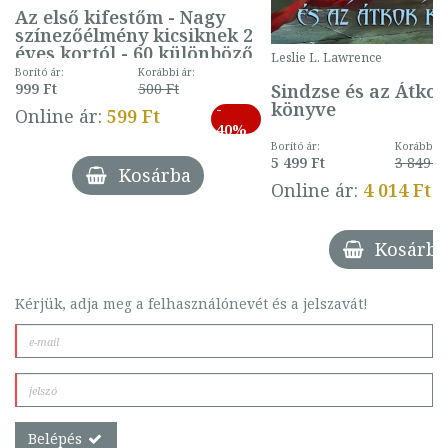
Az első kifestőm - Nagy
színezőélmény kicsiknek 2
éves kortól - 60 különböző
Leslie L. Lawrence
mintával (gombás)
Borító ár:
Korábbi ár:
Sindzse és az Átko
999 Ft
500 Ft
könyve
-
Online ár:
599 Ft
40%
Borító ár:
Korábbi ár
5 499 Ft
3 849 Ft
Kosárba
Online ár:
4 014 Ft
Kosárba
Kérjük, adja meg a felhasználónevét és a jelszavát!
Belépés