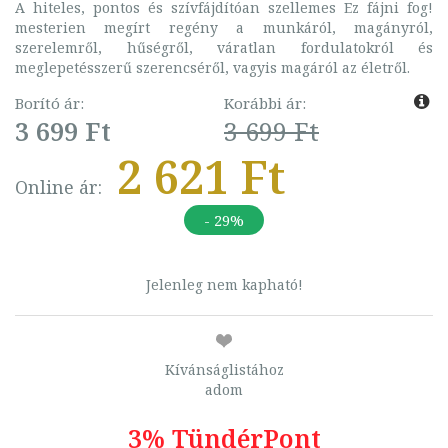
A hiteles, pontos és szívfájdítóan szellemes Ez fájni fog!
mesterien megírt regény a munkáról, magányról,
szerelemről, hűségről, váratlan fordulatokról és
meglepetésszerű szerencséről, vagyis magáról az életről.
Borító ár:
Korábbi ár:
3 699 Ft
3 699 Ft
2 621 Ft
Online ár:
- 29%
Jelenleg nem kapható!
Kívánságlistához
adom
3% TündérPont