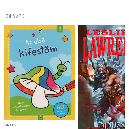
könyvek
Kifestő