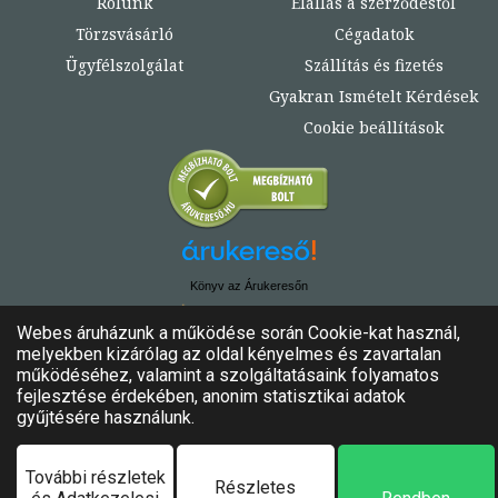
Rólunk
Elállás a szerződéstől
Törzsvásárló
Cégadatok
Ügyfélszolgálat
Szállítás és fizetés
Gyakran Ismételt Kérdések
Cookie beállítások
Könyv az Árukeresőn
© Copyright 2020. - 2024. Könyvtündér
Minden jog fenntartva!