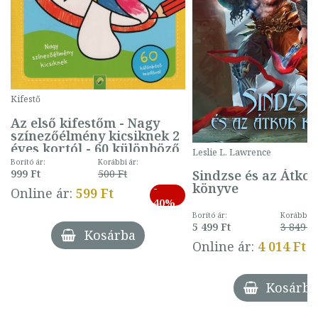
Kifestő
Az első kifestőm - Nagy
színezőélmény kicsiknek 2
éves kortól - 60 különböző
Leslie L. Lawrence
mintával (gombás)
Borító ár:
Korábbi ár:
Sindzse és az Átko
999 Ft
500 Ft
könyve
-
Online ár:
599 Ft
40%
Borító ár:
Korábbi ár
5 499 Ft
3 849 Ft
Kosárba
Online ár:
4 014 Ft
Kosárba