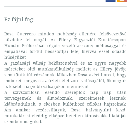
Ez fájni fog!
Rosa Guerrero minden nehézség ellenére felsővezetővé
küzdötte fel magát. Az Ellery Fogyasztói Kutatócsoport
Humán Erőforrását régóta vezető asszony méltósággal és
empátiával fordul beosztottjai felé, kivívva ezzel odaadó
hűségüket.
A gazdasági válság beköszöntével és az egyre nagyobb
méreteket öltő munkanélküliség mellett az Ellery jövője
sem tűnik túl rózsásnak. Miközben Rosa azért harcol, hogy
embereit megóvja az üzleti élet zord valóságától, ők maguk
is kisebb-nagyobb válságokon mennek át.
A szívszorítóan esendő szereplők nap nap után
tervezgetnek és álmodoznak, szerelmesek lesznek,
kiábrándulnak, s eközben különböző célokat hajszolnak.
Ám amikor vezér­csillaguk, Rosa halványulni kezd,
munkatársai eleddig elképzelhetetlen kihívásokkal találják
szemben magukat.