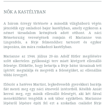
NŐK A KASTÉLYBAN
A három özvegy története a második világháború végén
játszódik egy omladozó bajor kastélyban, amely egykoron a
német társadalom krémjének adott otthont. A náci
Németország vereségének romjain él Marianne von
Lingenfels, a férje felmenőihez tartozott és egykor
impozáns, ám mára roskadozó kastélyban.
Marianne az 1944. július 20-án Adolf Hitler megölésére
szőtt sikertelen gyilkossági terv miatt kivégzett ellenálló
felesége. Eltökélte, hogy betartja a férje bátor társainak tett
ígértét: megtalálja és megvédi a feleségüket, az ellenállás
többi özvegyét.
Először a hatéves Martint, legkedvesebb gyerekkori barátja
fiát menti meg egy náci átnevelő intézetből. Később Aniát
keresi meg, egy másik ellenálló feleségét, aki két fiával
menekültként tengődik a sok tábor egyikében. Marianne
lépésről lépésre építi fel ezt a szokatlan családot férje