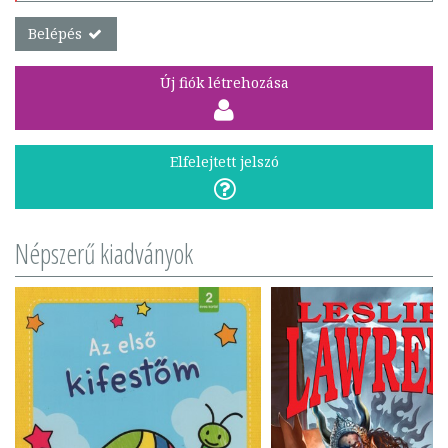
Belépés
Új fiók létrehozása
Elfelejtett jelszó
Népszerű kiadványok