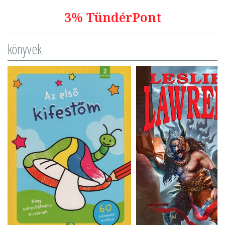
3% TündérPont
könyvek