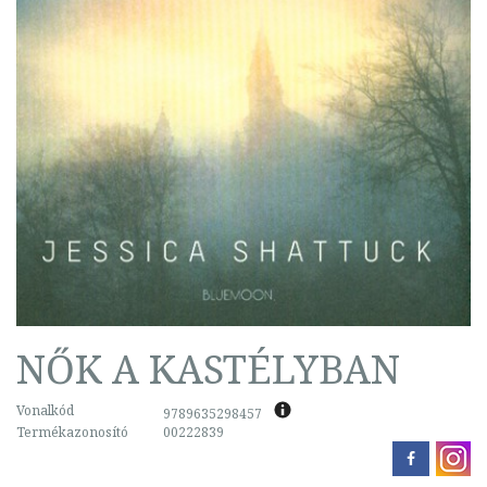
NŐK A KASTÉLYBAN
Vonalkód
9789635298457
Termékazonosító
00222839