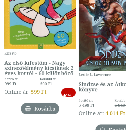
Kifestő
Az első kifestőm - Nagy
színezőélmény kicsiknek 2
éves kortól - 60 különböző
Leslie L. Lawrence
mintával (gombás)
Borító ár:
Korábbi ár:
Sindzse és az Átko
999 Ft
500 Ft
könyve
-
Online ár:
599 Ft
40%
Borító ár:
Korábbi ár
5 499 Ft
3 849 Ft
Kosárba
Online ár:
4 014 Ft