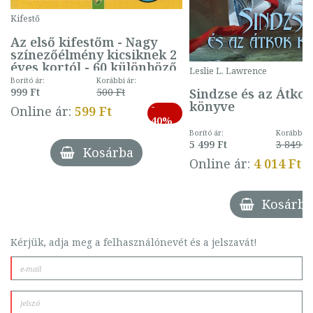
Kifestő
Az első kifestőm - Nagy
színezőélmény kicsiknek 2
éves kortól - 60 különböző
Leslie L. Lawrence
mintával (gombás)
Borító ár:
Korábbi ár:
Sindzse és az Átko
999 Ft
500 Ft
könyve
-
Online ár:
599 Ft
40%
Borító ár:
Korábbi ár
5 499 Ft
3 849 Ft
Kosárba
Online ár:
4 014 Ft
Kosárba
Kérjük, adja meg a felhasználónevét és a jelszavát!