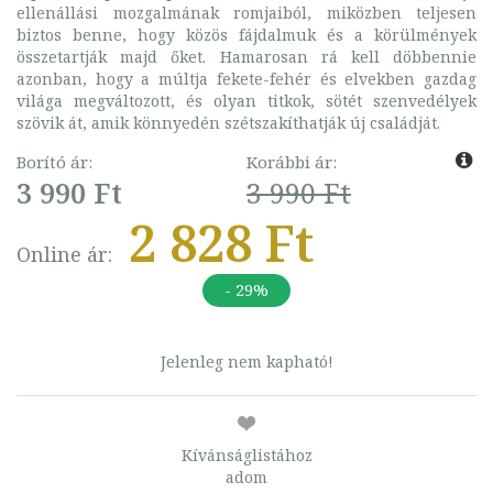
ellenállási mozgalmának romjaiból, miközben teljesen
biztos benne, hogy közös fájdalmuk és a körülmények
összetartják majd őket. Hamarosan rá kell döbbennie
azonban, hogy a múltja fekete-fehér és elvekben gazdag
világa megváltozott, és olyan titkok, sötét szenvedélyek
szövik át, amik könnyedén szétszakíthatják új családját.
Borító ár:
Korábbi ár:
3 990 Ft
3 990 Ft
2 828 Ft
Online ár:
- 29%
Jelenleg nem kapható!
Kívánságlistához
adom