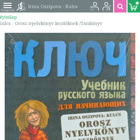
0
Irina Oszipova - Kulcs
Nyitólap
- Orosz nyelvkönyv
Kulcs - Orosz nyelvkönyv kezdőknek /Tankönyv
kezdőknek /Tankönyv
| 9789631358872