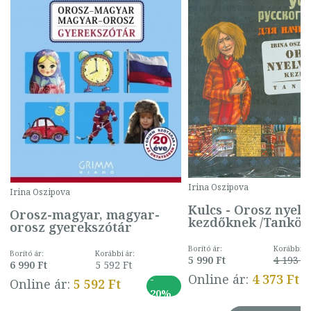
Irina Oszipova
Irina Oszipova
Kulcs - Orosz nyel
Orosz-magyar, magyar-
kezdőknek /Tankön
orosz gyerekszótár
Borító ár:
Korábbi ár
Borító ár:
Korábbi ár:
5 990 Ft
4 193 Ft
6 990 Ft
5 592 Ft
Online ár:
4 373 Ft
-
Online ár:
5 592 Ft
20%