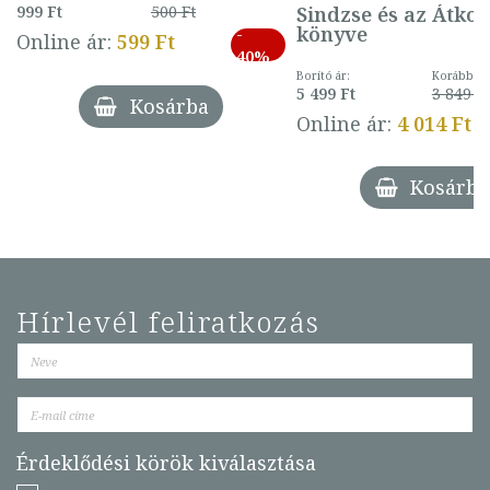
Sindzse és az Átko
999 Ft
500 Ft
könyve
-
Online ár:
599 Ft
40%
Borító ár:
Korábbi ár
5 499 Ft
3 849 Ft
Kosárba
Online ár:
4 014 Ft
Kosárba
Hírlevél feliratkozás
Érdeklődési körök kiválasztása