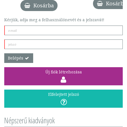
Kosárba
Kosárba
Kérjük, adja meg a felhasználónevét és a jelszavát!
Belépés
Új fiók létrehozása
Elfelejtett jelszó
Népszerű kiadványok