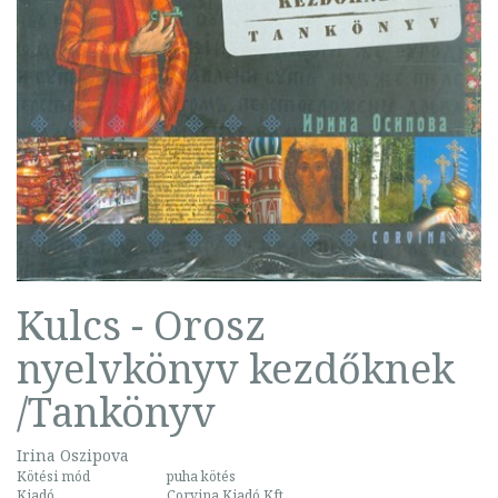
Kulcs - Orosz
nyelvkönyv kezdőknek
/Tankönyv
Irina Oszipova
Kötési mód
puha kötés
Kiadó
Corvina Kiadó Kft.