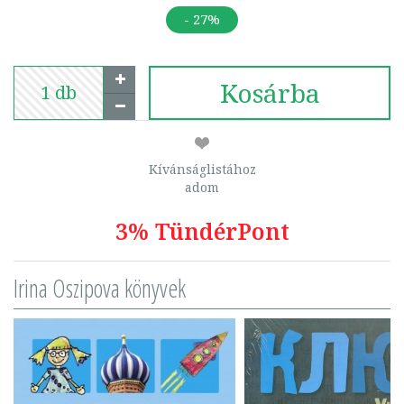
- 27%
Kosárba
Kívánságlistához
adom
3% TündérPont
Irina Oszipova könyvek