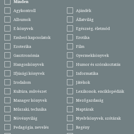
Minden
Agykontroll
Ajándék
Albumok
Állatvilág
E-könyvek
Egészség, életmód
Emberi kapcsolatok
Erotika
Ezoterika
Film
Gasztronómia
Gyermekkönyvek
Hangoskönyvek
Humor és szórakoztatás
Ifjúsági könyvek
Informatika
Irodalom
Játékok
Kultúra, művészet
Lexikonok, enciklopédiák
Manager könyvek
Mezőgazdaság
Műszaki, technika
Naptárak
Növényvilág
Nyelvkönyvek, szótárak
Pedagógia, nevelés
Regény