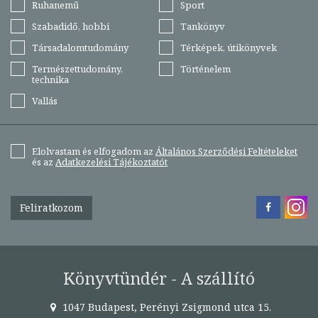
Ruhanemű
Sport
Szabadidő, hobbi
Tankönyv
Társadalomtudomány
Térképek, útikönyvek
Természettudomány,
Történelem
technika
Vallás
Elolvastam és elfogadom az
Általános Szerződési Feltételeket
és az
Adatkezelési Tájékoztatót
Feliratkozom
Könyvtündér - A szállító
1047 Budapest, Perényi Zsigmond utca 15.