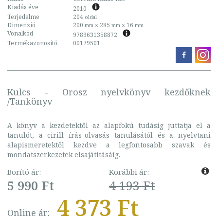
Kiadás éve
2010
Terjedelme
204
oldal
Dimenzió
200
x 285
x 16
mm
mm
mm
Vonalkód
9789631358872
Termékazonosító
00179501
Kulcs - Orosz nyelvkönyv kezdőknek
/Tankönyv
A könyv a kezdetektől az alapfokú tudásig juttatja el a
tanulót, a cirill írás-olvasás tanulásától és a nyelvtani
alapismeretektől kezdve a legfontosabb szavak és
mondatszerkezetek elsajátításáig.
Borító ár:
Korábbi ár:
5 990 Ft
4 193 Ft
4 373 Ft
Online ár: