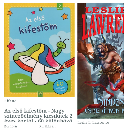
Kifestő
Az első kifestőm - Nagy
színezőélmény kicsiknek 2
éves kortól - 60 különböző
Leslie L. Lawrence
mintával (gombás)
Borító ár:
Korábbi ár: