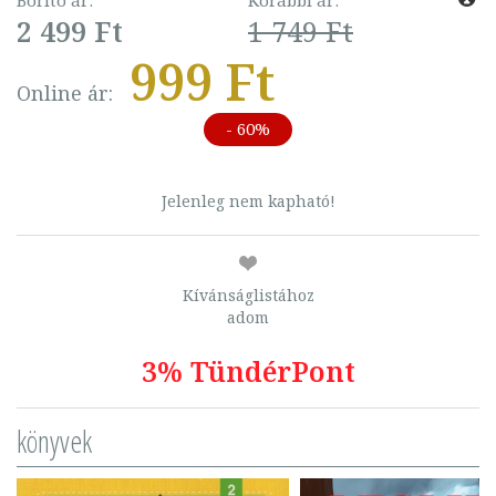
2 499 Ft
1 749 Ft
999 Ft
Online ár:
- 60%
Jelenleg nem kapható!
Kívánságlistához
adom
3% TündérPont
könyvek