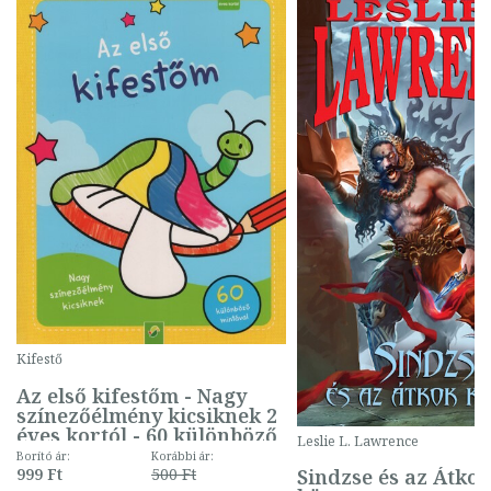
Kifestő
Az első kifestőm - Nagy
színezőélmény kicsiknek 2
éves kortól - 60 különböző
Leslie L. Lawrence
mintával (gombás)
Borító ár:
Korábbi ár:
Sindzse és az Átko
999 Ft
500 Ft