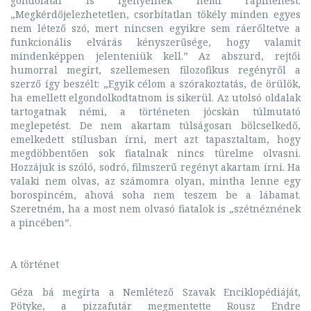
gondolatai is igényelnek némi rápihenést:
„Megkérdőjelezhetetlen, csorbítatlan tökély minden egyes
nem létező szó, mert nincsen egyikre sem ráerőltetve a
funkcionális elvárás kényszerűsége, hogy valamit
mindenképpen jelenteniük kell.” Az abszurd, rejtői
humorral megírt, szellemesen filozofikus regényről a
szerző így beszélt: „Egyik célom a szórakoztatás, de örülök,
ha emellett elgondolkodtatnom is sikerül. Az utolsó oldalak
tartogatnak némi, a történeten jócskán túlmutató
meglepetést. De nem akartam túlságosan bölcselkedő,
emelkedett stílusban írni, mert azt tapasztaltam, hogy
megdöbbentően sok fiatalnak nincs türelme olvasni.
Hozzájuk is szóló, sodró, filmszerű regényt akartam írni. Ha
valaki nem olvas, az számomra olyan, mintha lenne egy
borospincém, ahová soha nem teszem be a lábamat.
Szeretném, ha a most nem olvasó fiatalok is „szétnéznének
a pincében”.
A történet
Géza bá megírta a Nemlétező Szavak Enciklopédiáját,
Pötyke, a pizzafutár megmentette Rousz Endre