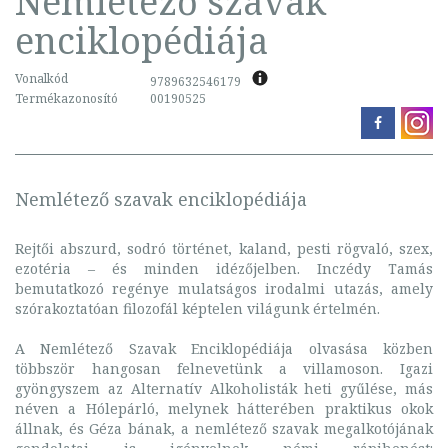
Nemlétező szavak
enciklopédiája
Vonalkód
9789632546179
Termékazonosító
00190525
Nemlétező szavak enciklopédiája
Rejtői abszurd, sodró történet, kaland, pesti rögvaló, szex,
ezotéria – és minden idézőjelben. Inczédy Tamás
bemutatkozó regénye mulatságos irodalmi utazás, amely
szórakoztatóan filozofál képtelen világunk értelmén.
A Nemlétező Szavak Enciklopédiája olvasása közben
többször hangosan felnevetünk a villamoson. Igazi
gyöngyszem az Alternatív Alkoholisták heti gyűlése, más
néven a Hólepárló, melynek hátterében praktikus okok
állnak, és Géza bának, a nemlétező szavak megalkotójának