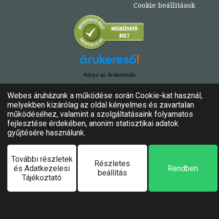
Cookie beállítások
Könyv az Árukeresőn
© Copyright 2020. - 2024. Könyvtündér
Minden jog fenntartva!
Felhasználási feltételek