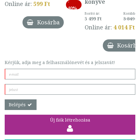
könyve
-
Online ár:
599 Ft
40%
Borító ár:
Korábbi ár
5 499 Ft
3 849 Ft
Kosárba
Online ár:
4 014 Ft
Kosárba
Kérjük, adja meg a felhasználónevét és a jelszavát!
Belépés
Új fiók létrehozása