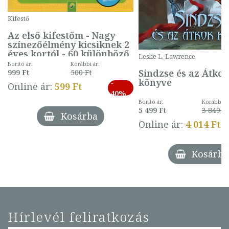
Kifestő
Az első kifestőm - Nagy
színezőélmény kicsiknek 2
éves kortól - 60 különböző
Leslie L. Lawrence
mintával (gombás)
Borító ár:
Korábbi ár:
Sindzse és az Átko
999 Ft
500 Ft
könyve
-
Online ár:
599 Ft
40%
Borító ár:
Korábbi ár
5 499 Ft
3 849 Ft
Kosárba
Online ár:
4 014 Ft
Kosárba
Hírlevél feliratkozás