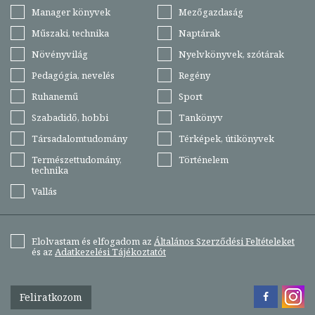
Manager könyvek
Mezőgazdaság
Műszaki, technika
Naptárak
Növényvilág
Nyelvkönyvek, szótárak
Pedagógia, nevelés
Regény
Ruhanemű
Sport
Szabadidő, hobbi
Tankönyv
Társadalomtudomány
Térképek, útikönyvek
Természettudomány,
Történelem
technika
Vallás
Elolvastam és elfogadom az
Általános Szerződési Feltételeket
és az
Adatkezelési Tájékoztatót
Feliratkozom