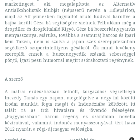
marketingest, aki megalapította az Alternatív
Antialkoholisták klubját (népszerű nevén a Hólepárlót),
majd az Alf-jelmezben fagylaltot áruló Rudival karöltve a
bajba került Géza bá segítségére sietnek. Felbukkan még a
drogdíler és drogfeltaláló Kígyó, Géza bá boszorkánygyanús
menyasszonya, Mártika, továbbá a szamuráj harcos és ipari
kém Takesi, nem is szólva a japán szex szerepjátékaiban
segédkező szuperintelligens gésákról. Ők mind tevékeny
szereplői ennek a huszonegyedik századi sebességgel
pörgő, igazi pesti humorral megírt szórakoztató regénynek.
A szerző
A mátrai erdészházban felnőtt, közgazdász végzettségű
Inczédy Tamás egy napon, megelégelve a négy fal közötti
irodai munkát, fogta magát és Indonéziába költözött. Itt
talált rá az írói hivatásra és jövendő feleségére.
„Poggyászában” három regény és számtalan novella
kéziratával, valamint indonéz menyasszonyával tért haza
2012 nyarán a régi-új magyar valóságba.
Borító ár:
Korábbi ár: