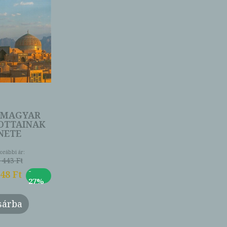
 MAGYAR
OTTAINAK
NETE
orábbi ár:
 443 Ft
-
48 Ft
27%
sárba