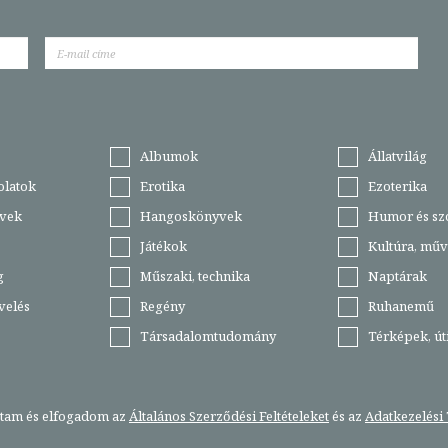
Albumok
Állatvilág
olatok
Erotika
Ezoterika
vek
Hangoskönyvek
Humor és sz
Játékok
Kultúra, műv
g
Műszaki, technika
Naptárak
velés
Regény
Ruhanemű
Társadalomtudomány
Térképek, ú
stam és elfogadom az
Általános Szerződési Feltételeket
és az
Adatkezelési 