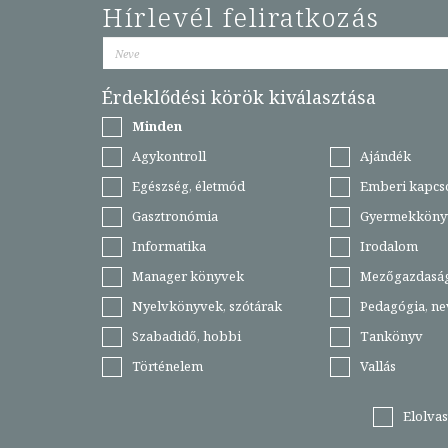
Hírlevél feliratkozás
Érdeklődési körök kiválasztása
Minden
Agykontroll
Ajándék
Egészség, életmód
Emberi kapcs
Gasztronómia
Gyermekköny
Informatika
Irodalom
Manager könyvek
Mezőgazdasá
Nyelvkönyvek, szótárak
Pedagógia, ne
Szabadidő, hobbi
Tankönyv
Történelem
Vallás
Elolva