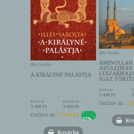
Illés Sarolta
ÁMINOLLAH
Illés Sarolta
/SZULEJMÁN
LESZÁRMAZ
A KIRÁLYNÉ PALÁSTJA
IGAZ TÖRTÉ
Borító ár:
K
3 490 Ft
2
Online ár:
2 5
Borító ár:
Korábbi ár:
3 490 Ft
2 443 Ft
-
Online ár:
2 548 Ft
27%
Ko
Kosárba