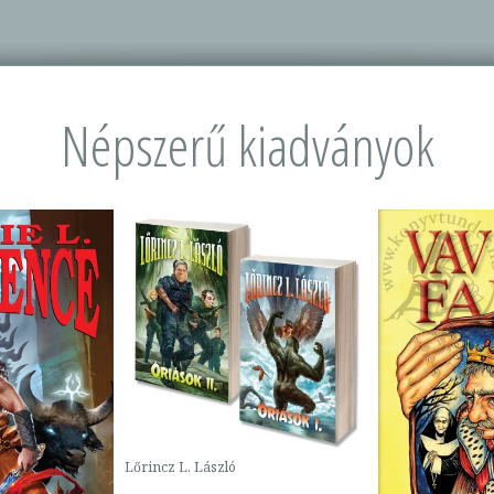
Népszerű kiadványok
Lőrincz L. László