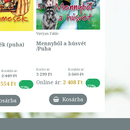
Bogyó és 
Csengetty
Borító ár:
Vavyan Fable
5 990 Ft
Online ár:
Mennyből a húsvét
k (puha)
/Puha
Borító ár:
Korábbi ár:
Korábbi ár:
3 299 Ft
2 309 Ft
2 449 Ft
-
-
Online ár:
2 408 Ft
 554 Ft
27%
27%
Kosárba
osárba