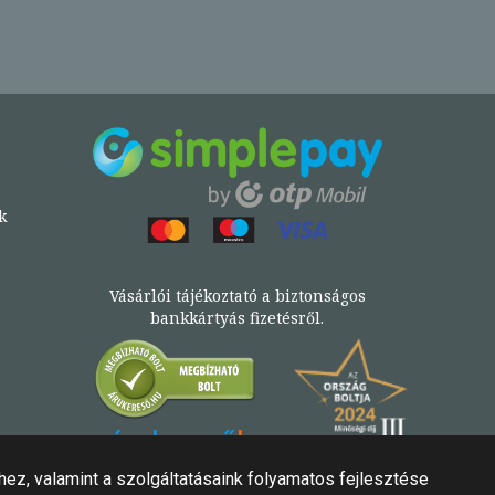
k
Vásárlói tájékoztató a biztonságos
bankkártyás fizetésről.
Könyv az Árukeresőn