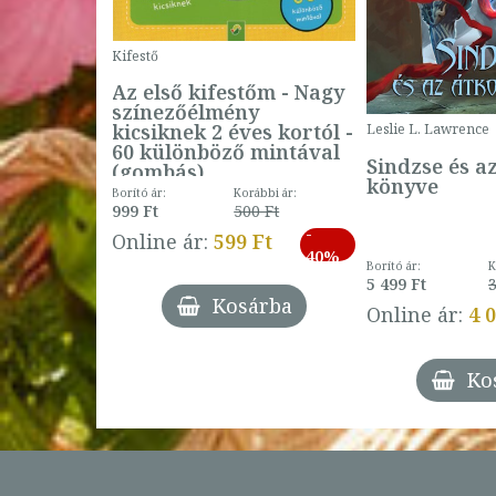
Kifestő
Az első kifestőm - Nagy
színezőélmény
 -
kicsiknek 2 éves kortól -
Leslie L. Lawrence
60 különböző mintával
Sindzse és a
(gombás)
könyve
Borító ár:
Korábbi ár:
999 Ft
500 Ft
ábbi ár:
-
793 Ft
Online ár:
599 Ft
-
40%
3 Ft
Borító ár:
K
27%
5 499 Ft
3
Kosárba
Online ár:
4 
árba
Ko