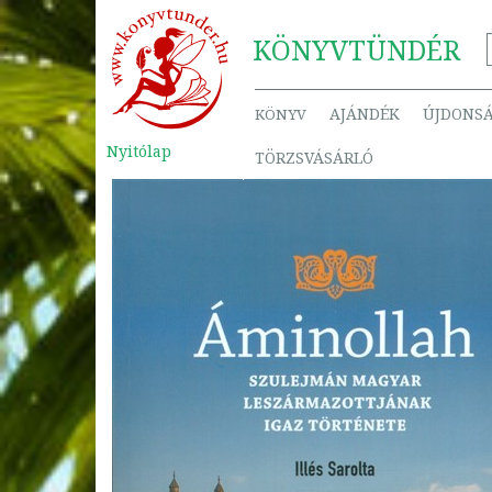
KÖNYV
TÜNDÉR
AJÁNDÉK
ÚJDONS
KÖNYV
Nyitólap
TÖRZSVÁSÁRLÓ