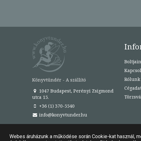
Info
Boltjai
Kapcsol
Rólunk
Könyvtündér - A szállító
Cégada
1047 Budapest, Perényi Zsigmond
Törzsvá
utca 15.
+36 (1) 370-5540
info@konyvtunder.hu