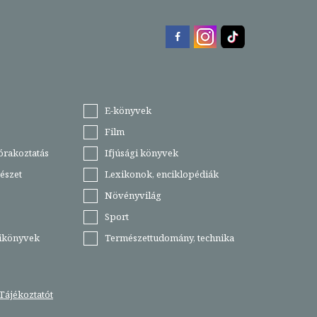
E-könyvek
Film
órakoztatás
Ifjúsági könyvek
észet
Lexikonok, enciklopédiák
Növényvilág
Sport
tikönyvek
Természettudomány, technika
Tájékoztatót