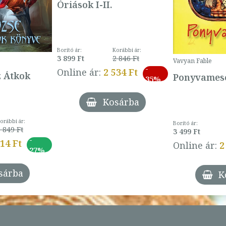
Óriások I-II.
Borító ár:
Korábbi ár:
3 899 Ft
2 846 Ft
Vavyan Fable
-
Online ár:
2 534 Ft
z Átkok
Ponyvamesé
35%
Kosárba
orábbi ár:
Borító ár:
 849 Ft
3 499 Ft
-
014 Ft
Online ár:
2
27%
sárba
K