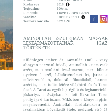
Kiadó
Szilvia és Társa Kft.
Kiadás éve
2016
Terjedelme
300
oldal
Dimenzió
148
x 209
x 20
mm
mm
mm
Vonalkód
9789631262711
Termékazonosító
00214598
ÁMINOLLAH /SZULEJMÁN MAGYAR
LESZÁRMAZOTTAINAK IGAZ
TÖRTÉNETE
Különleges ember dr. Kazanlár Emil - vagy
ahogyan perzsául hívják, Áminollah - nem csak
azért, mert szultáni leszármazott, mert kilenc
nyelven beszél, bábtörténelmet írt, jártas a
művészetekben, doktorált filozófiából, hanem
azért is, mert tudós létére világhírű jós és Tarot
festő. A Tarot az egyik legrégibb és legismertebb
jóskártya, a Svájcban kiadott Kazanlár Tarot
pedig igazi kuriózum. Miközben e könyv lapjain
megelevenedik Áminollah fordulatokban és
izgalmakban bővelkedő élete, melynek első 23