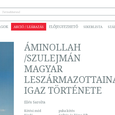
ÁGOK
ELŐJEGYEZHETŐ
AKCIÓ / LEÁRAZÁS
SIKERLISTA
SZÁ
ÁMINOLLAH
/SZULEJMÁN
MAGYAR
LESZÁRMAZOTTAIN
IGAZ TÖRTÉNETE
Illés Sarolta
Kötési mód
puha kötés