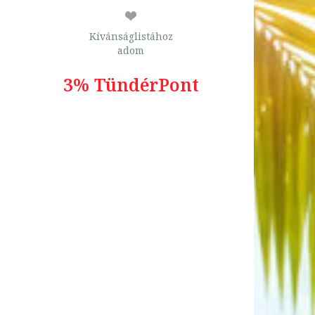
Kívánságlistához
adom
3% TündérPont