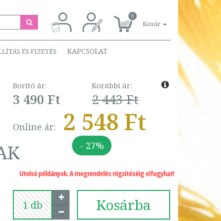
0
Kosár
KAPCSOLAT
LLÍTÁS ÉS FIZETÉS
Borító ár:
Korábbi ár:
3 490 Ft
2 443 Ft
2 548 Ft
Online ár:
- 27%
AK
Utolsó példányok. A megrendelés rögzítéséig elfogyhat!
Kosárba