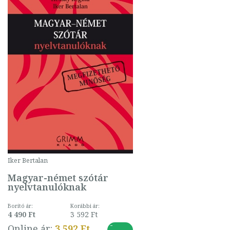
Iker Bertalan
Magyar-német szótár
nyelvtanulóknak
Borító ár:
Korábbi ár:
4 490 Ft
3 592 Ft
-
Online ár:
3 592 Ft