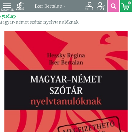
0
Iker Bertalan -
Nyitólap
Magyar-német szótár
Magyar-német szótár nyelvtanulóknak
nyelvtanulóknak |
9789637460500