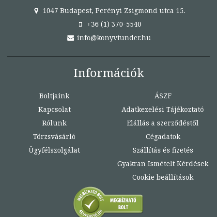
1047 Budapest, Perényi Zsigmond utca 15.
+36 (1) 370-5540
info@konyvtunder.hu
Információk
Boltjaink
ÁSZF
Kapcsolat
Adatkezelési Tájékoztató
Rólunk
Elállás a szerződéstől
Törzsvásárló
Cégadatok
Ügyfélszolgálat
Szállítás és fizetés
Gyakran Ismételt Kérdések
Cookie beállítások