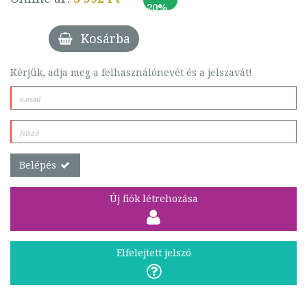
20%
Kosárba
Kérjük, adja meg a felhasználónevét és a jelszavát!
Belépés
Új fiók létrehozása
Elfelejtett jelszó