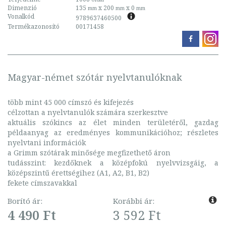
Dimenzió
135
x 200
x 0
mm
mm
mm
Vonalkód
9789637460500
Termékazonosító
00171458
Magyar-német szótár nyelvtanulóknak
több mint 45 000 címszó és kifejezés
célzottan a nyelvtanulók számára szerkesztve
aktuális szókincs az élet minden területéről, gazdag
példaanyag az eredményes kommunikációhoz; részletes
nyelvtani információk
a Grimm szótárak minősége megfizethető áron
tudásszint: kezdőknek a középfokú nyelvvizsgáig, a
középszintű érettségihez (A1, A2, B1, B2)
fekete címszavakkal
Borító ár:
Korábbi ár:
4 490 Ft
3 592 Ft