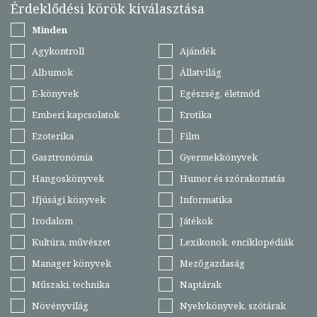
Érdeklődési körök kiválasztása
Minden
Agykontroll
Ajándék
Albumok
Állatvilág
E-könyvek
Egészség, életmód
Emberi kapcsolatok
Erotika
Ezoterika
Film
Gasztronómia
Gyermekkönyvek
Hangoskönyvek
Humor és szórakoztatás
Ifjúsági könyvek
Informatika
Irodalom
Játékok
Kultúra, művészet
Lexikonok, enciklopédiák
Manager könyvek
Mezőgazdaság
Műszaki, technika
Naptárak
Növényvilág
Nyelvkönyvek, szótárak