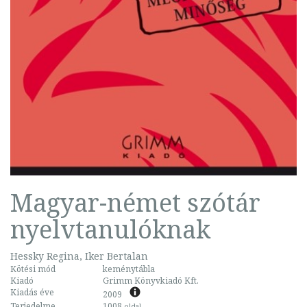
Magyar-német szótár
nyelvtanulóknak
Hessky Regina, Iker Bertalan
Kötési mód
keménytábla
Kiadó
Grimm Könyvkiadó Kft.
Kiadás éve
2009
Terjedelme
1008
oldal