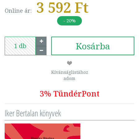
3 592 Ft
Online ár:
- 20%
Kosárba
Kívánságlistához
adom
3% TündérPont
Iker Bertalan könyvek