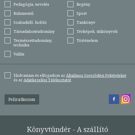
Pedagógia, nevelés
Regény
Ruhanemű
Sport
Szabadidő, hobbi
Tankönyv
Társadalomtudomány
Térképek, útikönyvek
Természettudomány,
Történelem
technika
Vallás
Elolvastam és elfogadom az
Általános Szerződési Feltételeket
és az
Adatkezelési Tájékoztatót
Feliratkozom
Könyvtündér - A szállító