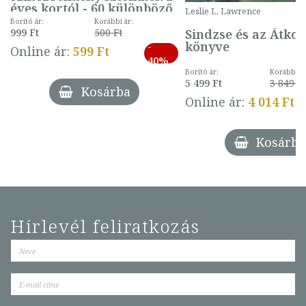
éves kortól - 60 különböző
Leslie L. Lawrence
mintával (gombás)
Borító ár:
Korábbi ár:
Sindzse és az Átko
999 Ft
500 Ft
könyve
-
Online ár:
599 Ft
40%
Borító ár:
Korábbi ár
5 499 Ft
3 849 Ft
Kosárba
Online ár:
4 014 Ft
Kosárba
Hírlevél feliratkozás