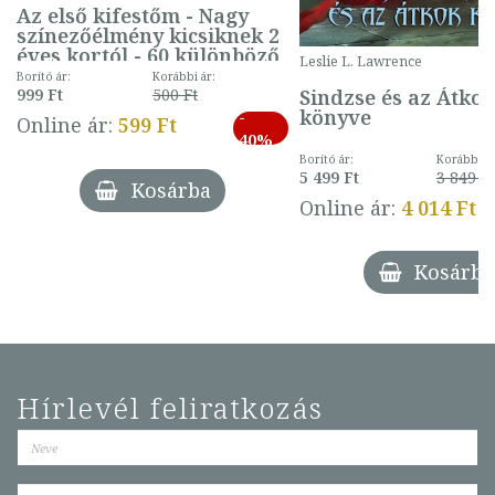
Az első kifestőm - Nagy
színezőélmény kicsiknek 2
éves kortól - 60 különböző
Leslie L. Lawrence
mintával (gombás)
Borító ár:
Korábbi ár:
Sindzse és az Átko
999 Ft
500 Ft
könyve
-
Online ár:
599 Ft
40%
Borító ár:
Korábbi ár
5 499 Ft
3 849 Ft
Kosárba
Online ár:
4 014 Ft
Kosárba
Hírlevél feliratkozás