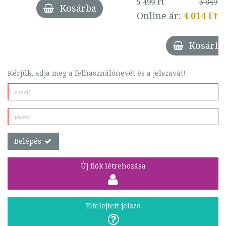
5 499 Ft
3 849 Ft
Kosárba
Online ár:
4 014 Ft
Kosárba
Kérjük, adja meg a felhasználónevét és a jelszavát!
Belépés
Új fiók létrehozása
Elfelejtett jelszó