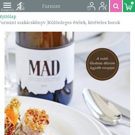
0
Furmint
Nyitólap
szakácskönyv
Furmint szakácskönyv /Különleges ételek, kivételes borok
/Különleges ételek,
kivételes borok |
9789634332381