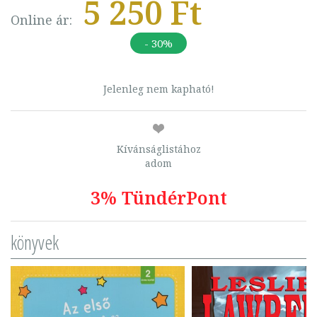
5 250 Ft
Online ár:
- 30%
Jelenleg nem kapható!
Kívánságlistához
adom
3% TündérPont
könyvek