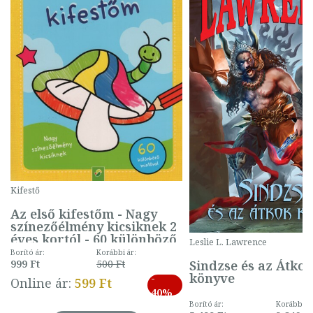
Kifestő
Az első kifestőm - Nagy
színezőélmény kicsiknek 2
éves kortól - 60 különböző
Leslie L. Lawrence
mintával (gombás)
Borító ár:
Korábbi ár:
Sindzse és az Átko
999 Ft
500 Ft
könyve
-
Online ár:
599 Ft
40%
Borító ár:
Korábbi ár