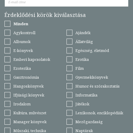
Érdeklődési körök kiválasztása
Minden
Agykontroll
Ajándék
Albumok
Állatvilág
E-könyvek
Egészség, életmód
Emberi kapcsolatok
Erotika
Ezoterika
Film
Gasztronómia
Gyermekkönyvek
Hangoskönyvek
Humor és szórakoztatás
Ifjúsági könyvek
Informatika
Irodalom
Játékok
Kultúra, művészet
Lexikonok, enciklopédiák
Manager könyvek
Mezőgazdaság
Műszaki, technika
Naptárak