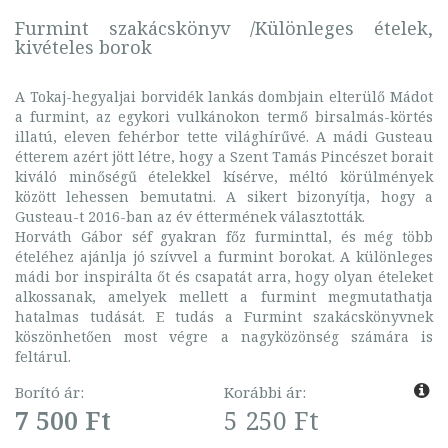
Furmint szakácskönyv /Különleges ételek,
kivételes borok
A Tokaj-hegyaljai borvidék lankás dombjain elterülő Mádot
a furmint, az egykori vulkánokon termő birsalmás-körtés
illatú, eleven fehérbor tette világhírűvé. A mádi Gusteau
étterem azért jött létre, hogy a Szent Tamás Pincészet borait
kiváló minőségű ételekkel kísérve, méltó körülmények
között lehessen bemutatni. A sikert bizonyítja, hogy a
Gusteau-t 2016-ban az év éttermének választották.
Horváth Gábor séf gyakran főz furminttal, és még több
ételéhez ajánlja jó szívvel a furmint borokat. A különleges
mádi bor inspirálta őt és csapatát arra, hogy olyan ételeket
alkossanak, amelyek mellett a furmint megmutathatja
hatalmas tudását. E tudás a Furmint szakácskönyvnek
köszönhetően most végre a nagyközönség számára is
feltárul.
Borító ár:
Korábbi ár:
7 500 Ft
5 250 Ft