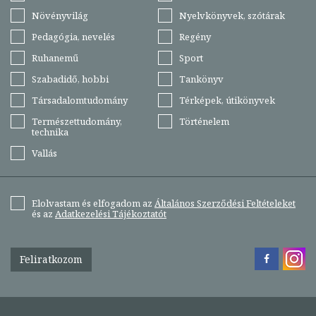
Növényvilág
Nyelvkönyvek, szótárak
Pedagógia, nevelés
Regény
Ruhanemű
Sport
Szabadidő, hobbi
Tankönyv
Társadalomtudomány
Térképek, útikönyvek
Természettudomány,
Történelem
technika
Vallás
Elolvastam és elfogadom az
Általános Szerződési Feltételeket
és az
Adatkezelési Tájékoztatót
Feliratkozom