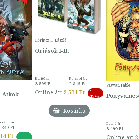
Lőrincz L. László
Óriások I-II.
Borító ár:
Korábbi ár:
3 899 Ft
2 846 Ft
Vavyan Fable
-
Online ár:
2 534 Ft
z Átkok
Ponyvamesé
35%
Kosárba
orábbi ár:
Borító ár:
 849 Ft
3 499 Ft
-
014 Ft
Online ár:
2