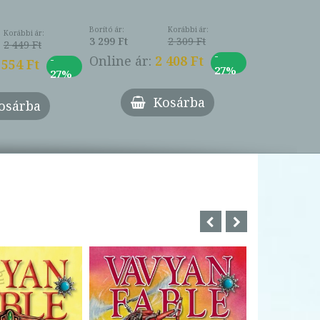
Borító ár:
Korábbi ár:
Korábbi ár:
3 299 Ft
2 309 Ft
2 449 Ft
-
-
Online ár:
2 408 Ft
 554 Ft
27%
27%
Kosárba
osárba