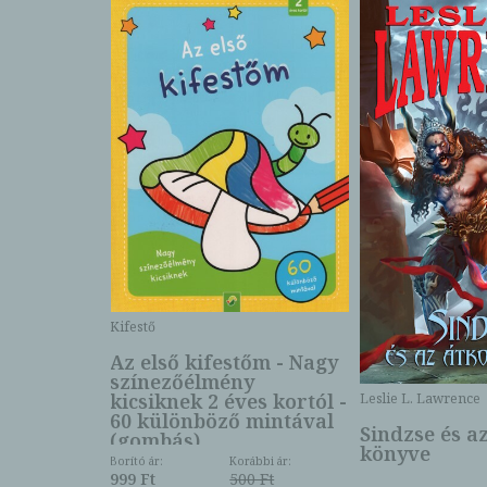
Kifestő
Az első kifestőm - Nagy
színezőélmény
 -
kicsiknek 2 éves kortól -
Leslie L. Lawrence
60 különböző mintával
Sindzse és a
(gombás)
könyve
Borító ár:
Korábbi ár:
999 Ft
500 Ft
ábbi ár: