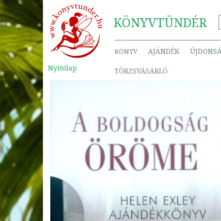
KÖNYV
TÜNDÉR
AJÁNDÉK
ÚJDONS
KÖNYV
Nyitólap
TÖRZSVÁSÁRLÓ