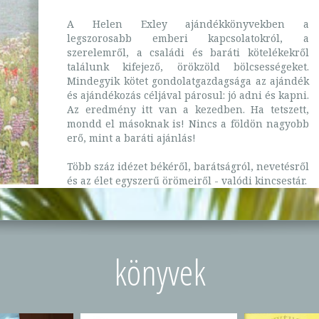
A Helen Exley ajándékkönyvekben a
legszorosabb emberi kapcsolatokról, a
szerelemről, a családi és baráti kötelékekről
találunk kifejező, örökzöld bölcsességeket.
Mindegyik kötet gondolatgazdagsága az ajándék
és ajándékozás céljával párosul: jó adni és kapni.
Az eredmény itt van a kezedben. Ha tetszett,
mondd el másoknak is! Nincs a földön nagyobb
erő, mint a baráti ajánlás!
Több száz idézet békéről, barátságról, nevetésről
és az élet egyszerű örömeiről - valódi kincsestár.
könyvek