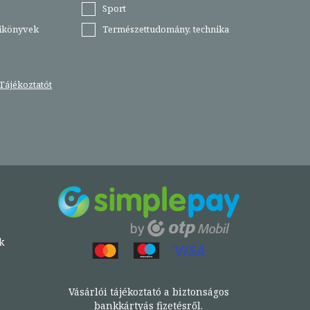
Sport
tikönyvek
Természettudomány, technika
Tájékoztatót
k
Vásárlói tájékoztató a biztonságos
bankkártyás fizetésről.