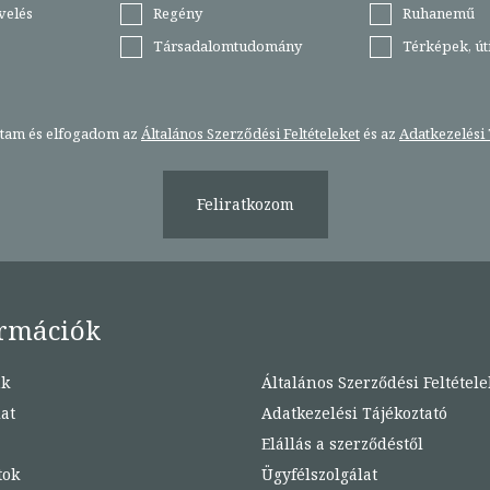
velés
Regény
Ruhanemű
Társadalomtudomány
Térképek, ú
stam és elfogadom az
Általános Szerződési Feltételeket
és az
Adatkezelési 
Feliratkozom
rmációk
nk
Általános Szerződési Feltétele
at
Adatkezelési Tájékoztató
Elállás a szerződéstől
tok
Ügyfélszolgálat