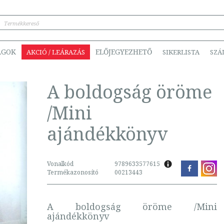
ÁGOK
ELŐJEGYEZHETŐ
AKCIÓ / LEÁRAZÁS
SIKERLISTA
SZÁ
A boldogság öröme
/Mini
ajándékkönyv
Vonalkód
9789633577615
Termékazonosító
00213443
A boldogság öröme /Mini
ajándékkönyv