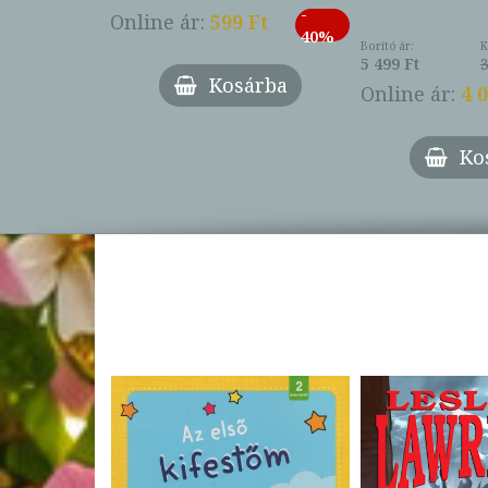
-
793 Ft
Online ár:
599 Ft
-
40%
3 Ft
Borító ár:
K
27%
5 499 Ft
3
Kosárba
Online ár:
4 
árba
Ko