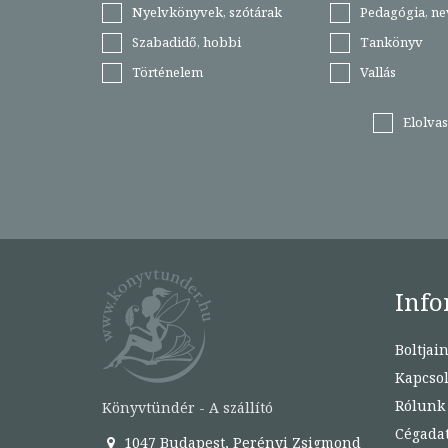
Nyelvkönyvek, szótárak
Pedagógia, ne
Szabadidő, hobbi
Tankönyv
Történelem
Vallás
Elolva
Info
Boltjai
Kapcsol
Rólunk
Könyvtündér - A szállító
Cégada
1047 Budapest, Perényi Zsigmond