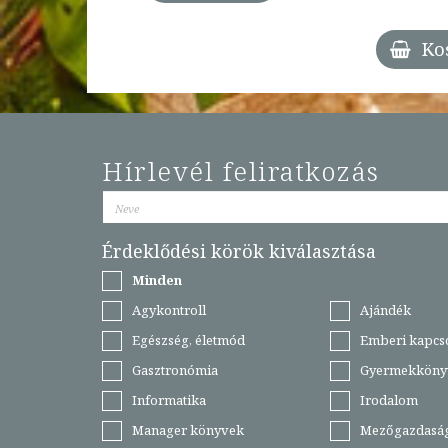
árba
Ko
Hírlevél feliratkozás
Érdeklődési körök kiválasztása
Minden
Agykontroll
Ajándék
Egészség, életmód
Emberi kapcs
Gasztronómia
Gyermekköny
Informatika
Irodalom
Manager könyvek
Mezőgazdasá