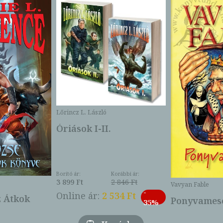
Lőrincz L. László
Óriások I-II.
Borító ár:
Korábbi ár:
3 899 Ft
2 846 Ft
Vavyan Fable
-
Online ár:
2 534 Ft
z Átkok
Ponyvamesé
35%