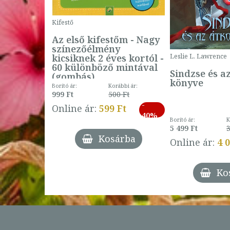
Kifestő
Az első kifestőm - Nagy
színezőélmény
 -
kicsiknek 2 éves kortól -
Leslie L. Lawrence
60 különböző mintával
Sindzse és a
(gombás)
könyve
Borító ár:
Korábbi ár:
999 Ft
500 Ft
ábbi ár:
-
793 Ft
Online ár:
599 Ft
-
40%
3 Ft
Borító ár:
K
27%
5 499 Ft
3
Kosárba
Online ár:
4 
árba
Ko