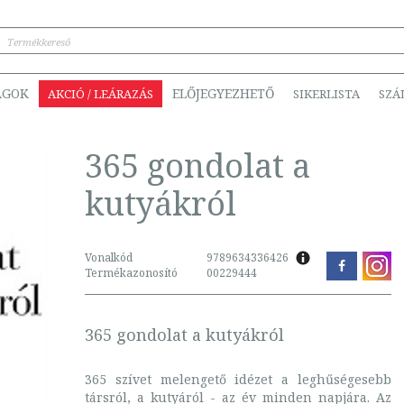
ÁGOK
ELŐJEGYEZHETŐ
AKCIÓ / LEÁRAZÁS
SIKERLISTA
SZÁ
365 gondolat a
kutyákról
Vonalkód
9789634336426
Termékazonosító
00229444
365 gondolat a kutyákról
365 szívet melengető idézet a leghűségesebb
társról, a kutyáról - az év minden napjára. Az