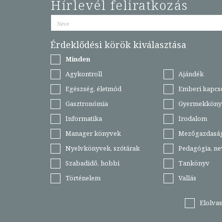
Hírlevél feliratkozás
Érdeklődési körök kiválasztása
Minden
Agykontroll
Ajándék
Egészség, életmód
Emberi kapcs
Gasztronómia
Gyermekköny
Informatika
Irodalom
Manager könyvek
Mezőgazdasá
Nyelvkönyvek, szótárak
Pedagógia, ne
Szabadidő, hobbi
Tankönyv
Történelem
Vallás
Elolva