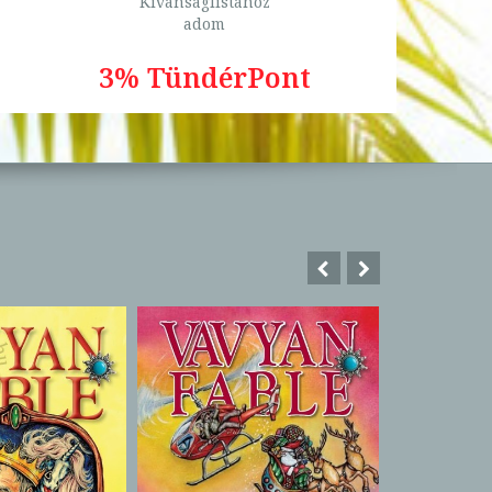
Kívánságlistához
adom
3% TündérPont