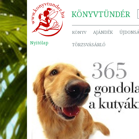
KÖNYV
TÜNDÉR
AJÁNDÉK
ÚJDONS
KÖNYV
Nyitólap
TÖRZSVÁSÁRLÓ