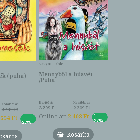
Bartos Erika
Bogyó és 
Csengetty
Borító ár:
Vavyan Fable
5 990 Ft
Online ár:
Mennyből a húsvét
k (puha)
/Puha
Borító ár:
Korábbi ár:
Korábbi ár:
3 299 Ft
2 309 Ft
2 449 Ft
-
-
Online ár:
2 408 Ft
 554 Ft
27%
27%
Kosárba
osárba