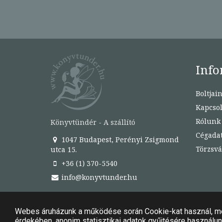
Info
Boltjai
Kapcsol
Rólunk
Könyvtündér - A szállító
Cégada
1047 Budapest, Perényi Zsigmond
Törzsvá
utca 15.
+36 (1) 370-5540
info@konyvtunder.hu