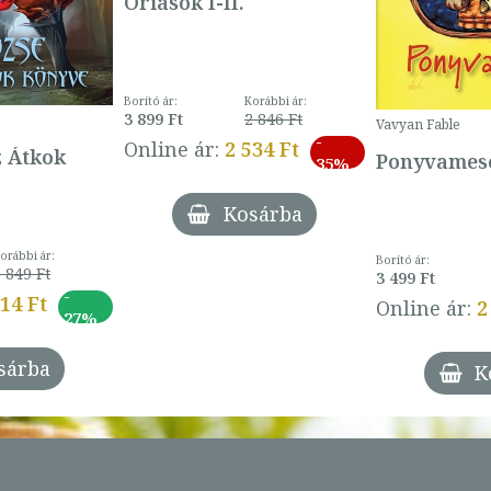
Óriások I-II.
Borító ár:
Korábbi ár:
3 899 Ft
2 846 Ft
Vavyan Fable
-
Online ár:
2 534 Ft
z Átkok
Ponyvamesé
35%
Kosárba
orábbi ár:
Borító ár:
 849 Ft
3 499 Ft
-
014 Ft
Online ár:
2
27%
sárba
K