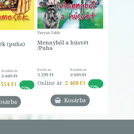
Bogyó és 
Csengetty
Borító ár:
Vavyan Fable
5 990 Ft
Online ár:
Mennyből a húsvét
k (puha)
/Puha
Borító ár:
Korábbi ár:
Korábbi ár:
3 299 Ft
2 309 Ft
2 449 Ft
-
-
Online ár:
2 408 Ft
 554 Ft
27%
27%
Kosárba
osárba