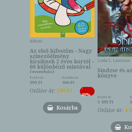
Kifestő
Az első kifestőm - Nagy
színezőélmény
 -
kicsiknek 2 éves kortól -
Leslie L. Lawrence
60 különböző mintával
Sindzse és a
(gombás)
könyve
Borító ár:
Korábbi ár:
999 Ft
500 Ft
ábbi ár:
-
793 Ft
Online ár:
599 Ft
-
40%
3 Ft
Borító ár:
K
27%
5 499 Ft
3
Kosárba
Online ár:
4 
árba
Ko