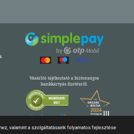
k
Vásárlói tájékoztató a biztonságos
bankkártyás fizetésről.
Könyv az Árukeresőn