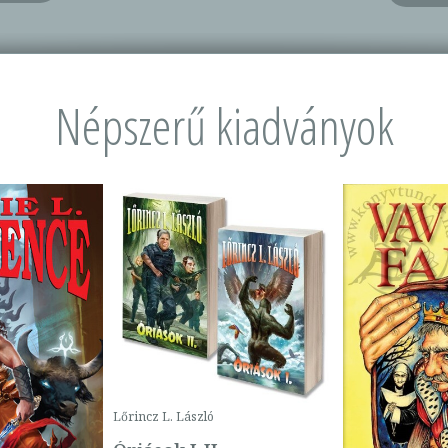
Népszerű kiadványok
Lőrincz L. László