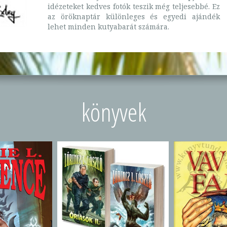
idézeteket kedves fotók teszik még teljesebbé. Ez
az öröknaptár különleges és egyedi ajándék
lehet minden kutyabarát számára.
könyvek