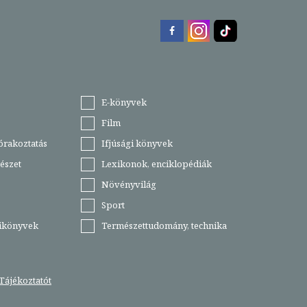
E-könyvek
Film
órakoztatás
Ifjúsági könyvek
észet
Lexikonok, enciklopédiák
Növényvilág
Sport
tikönyvek
Természettudomány, technika
Tájékoztatót