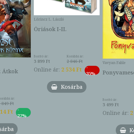
Lőrincz L. László
Óriások I-II.
Borító ár:
Korábbi ár:
3 899 Ft
2 846 Ft
Vavyan Fable
-
Online ár:
2 534 Ft
z Átkok
Ponyvamesé
35%
Kosárba
orábbi ár:
Borító ár:
 849 Ft
3 499 Ft
-
014 Ft
Online ár:
2
27%
sárba
K