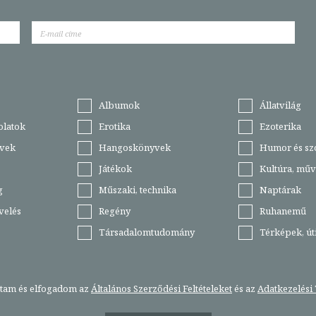
Albumok
Állatvilág
olatok
Erotika
Ezoterika
vek
Hangoskönyvek
Humor és sz
Játékok
Kultúra, műv
g
Műszaki, technika
Naptárak
velés
Regény
Ruhanemű
Társadalomtudomány
Térképek, ú
stam és elfogadom az
Általános Szerződési Feltételeket
és az
Adatkezelési 