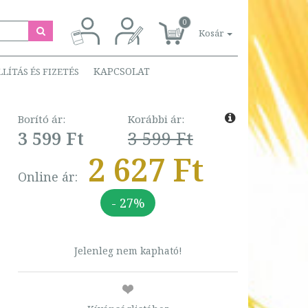
0
Kosár
KAPCSOLAT
LLÍTÁS ÉS FIZETÉS
Borító ár:
Korábbi ár:
3 599 Ft
3 599 Ft
2 627 Ft
Online ár:
- 27%
Jelenleg nem kapható!