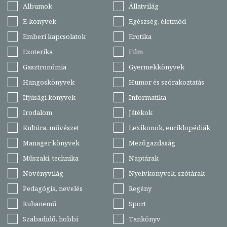
Albumok
Állatvilág
E-könyvek
Egészség, életmód
Emberi kapcsolatok
Erotika
Ezoterika
Film
Gasztronómia
Gyermekkönyvek
Hangoskönyvek
Humor és szórakoztatás
Ifjúsági könyvek
Informatika
Irodalom
Játékok
Kultúra, művészet
Lexikonok, enciklopédiák
Manager könyvek
Mezőgazdaság
Műszaki, technika
Naptárak
Növényvilág
Nyelvkönyvek, szótárak
Pedagógia, nevelés
Regény
Ruhanemű
Sport
Szabadidő, hobbi
Tankönyv