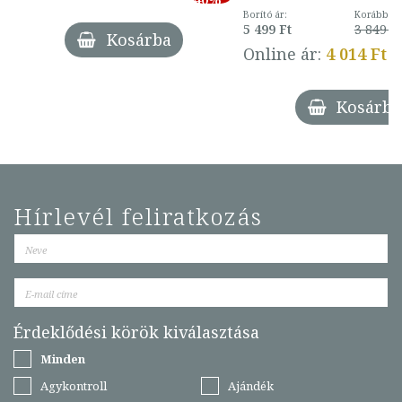
Borító ár:
Korábbi ár
5 499 Ft
3 849 Ft
Kosárba
Online ár:
4 014 Ft
Kosárba
Hírlevél feliratkozás
Érdeklődési körök kiválasztása
Minden
Agykontroll
Ajándék