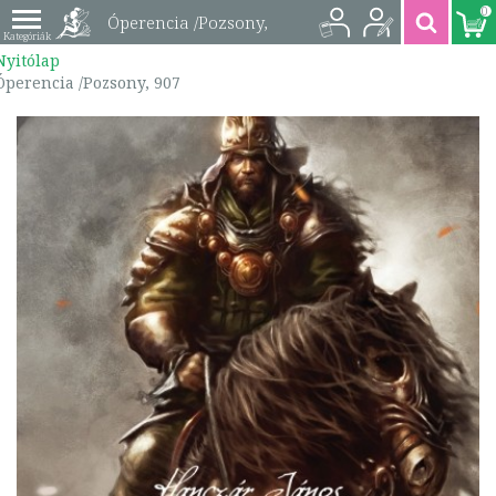
0
Óperencia /Pozsony,
Nyitólap
907 | 9786155054488
Óperencia /Pozsony, 907