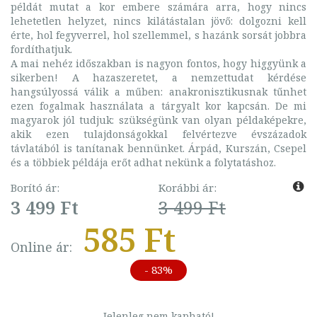
példát mutat a kor embere számára arra, hogy nincs
lehetetlen helyzet, nincs kilátástalan jövő: dolgozni kell
érte, hol fegyverrel, hol szellemmel, s hazánk sorsát jobbra
fordíthatjuk.
A mai nehéz időszakban is nagyon fontos, hogy higgyünk a
sikerben! A hazaszeretet, a nemzettudat kérdése
hangsúlyossá válik a műben: anakronisztikusnak tűnhet
ezen fogalmak használata a tárgyalt kor kapcsán. De mi
magyarok jól tudjuk: szükségünk van olyan példaképekre,
akik ezen tulajdonságokkal felvértezve évszázadok
távlatából is tanítanak bennünket. Árpád, Kurszán, Csepel
és a többiek példája erőt adhat nekünk a folytatáshoz.
Borító ár:
Korábbi ár:
3 499 Ft
3 499 Ft
585 Ft
Online ár:
- 83%
Jelenleg nem kapható!