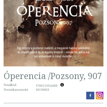
Óperencia /Pozsony, 907
Vonalkód
9786155054488
Termékazonosító
00190863