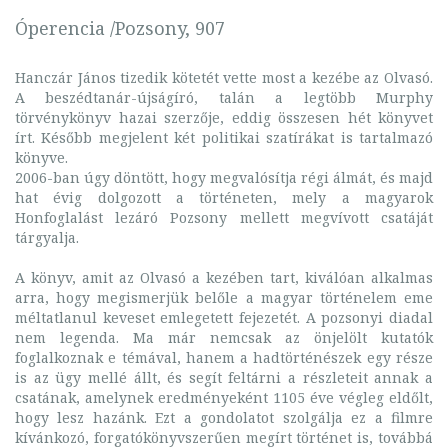
Óperencia /Pozsony, 907
Hanczár János tizedik kötetét vette most a kezébe az Olvasó.
A beszédtanár-újságíró, talán a legtöbb Murphy
törvénykönyv hazai szerzője, eddig összesen hét könyvet
írt. Később megjelent két politikai szatírákat is tartalmazó
könyve.
2006-ban úgy döntött, hogy megvalósítja régi álmát, és majd
hat évig dolgozott a történeten, mely a magyarok
Honfoglalást lezáró Pozsony mellett megvívott csatáját
tárgyalja.
A könyv, amit az Olvasó a kezében tart, kiválóan alkalmas
arra, hogy megismerjük belőle a magyar történelem eme
méltatlanul keveset emlegetett fejezetét. A pozsonyi diadal
nem legenda. Ma már nemcsak az önjelölt kutatók
foglalkoznak e témával, hanem a hadtörténészek egy része
is az ügy mellé állt, és segít feltárni a részleteit annak a
csatának, amelynek eredményeként 1105 éve végleg eldőlt,
hogy lesz hazánk. Ezt a gondolatot szolgálja ez a filmre
kívánkozó, forgatókönyvszerűen megírt történet is, továbbá