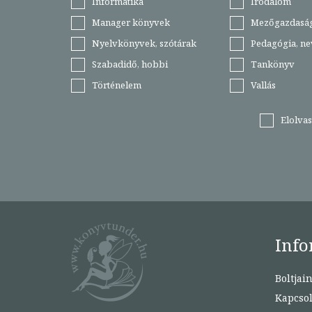
Informatika
Irodalom
Manager könyvek
Mezőgazdasá
Nyelvkönyvek, szótárak
Pedagógia, ne
Szabadidő, hobbi
Tankönyv
Történelem
Vallás
Elolva
Info
Boltjai
Kapcsol