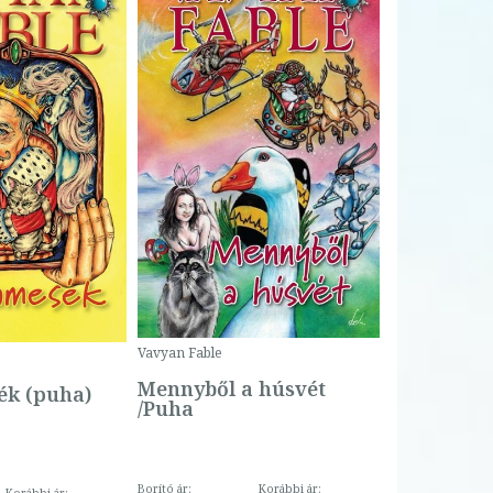
Bartos Erika
Bogyó és 
Csengetty
Borító ár:
Vavyan Fable
5 990 Ft
Online ár:
Mennyből a húsvét
k (puha)
/Puha
Borító ár:
Korábbi ár: