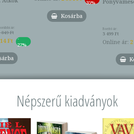
z Átkok
Ponyvamesé
35%
Kosárba
orábbi ár:
Borító ár:
 849 Ft
3 499 Ft
-
014 Ft
Online ár:
2
27%
sárba
K
Népszerű kiadványok