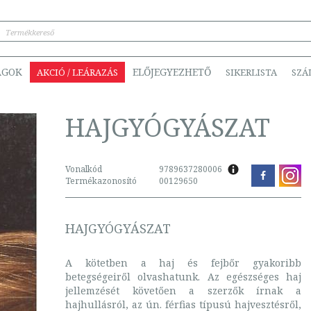
ÁGOK
ELŐJEGYEZHETŐ
AKCIÓ / LEÁRAZÁS
SIKERLISTA
SZÁ
HAJGYÓGYÁSZAT
Vonalkód
9789637280006
Termékazonosító
00129650
HAJGYÓGYÁSZAT
A kötetben a haj és fejbőr gyakoribb
betegségeiről olvashatunk. Az egészséges haj
jellemzését követően a szerzők írnak a
hajhullásról, az ún. férfias típusú hajvesztésről,