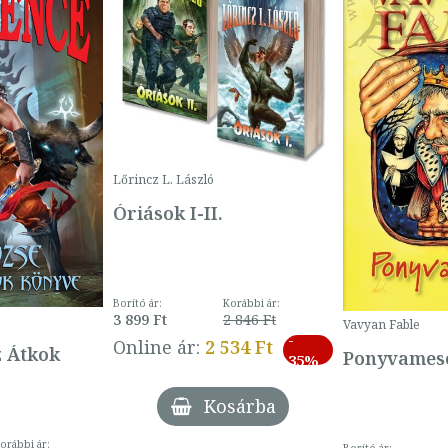
Lőrincz L. László
Óriások I-II.
Borító ár:
Korábbi ár:
3 899 Ft
2 846 Ft
Vavyan Fable
-
Online ár:
2 534 Ft
z Átkok
Ponyvamesé
35%
Kosárba
orábbi ár: