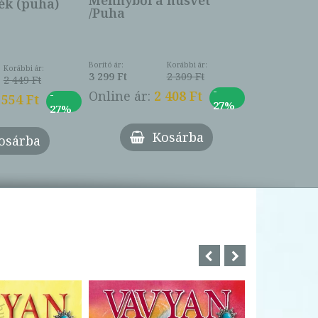
Mennyből a húsvét
k (puha)
/Puha
Borító ár:
Korábbi ár:
Korábbi ár:
3 299 Ft
2 309 Ft
2 449 Ft
-
-
Online ár:
2 408 Ft
 554 Ft
27%
27%
Kosárba
osárba