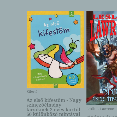
Kifestő
Az első kifestőm - Nagy
színezőélmény
 -
kicsiknek 2 éves kortól -
Leslie L. Lawrence
60 különböző mintával