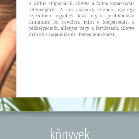
a diffúz alopeciáról, illetve a foltos kopaszodás
jelenségéről. A mű második felében, egy-egy
fejezetben egyebek közt olyan problémákat
mutatnak be röviden, mint a korpásódás, a
pikkelysömör, allergia vagy a fertőzések, illetve
érintik a hajápolás és -festés témakörét.
könyvek