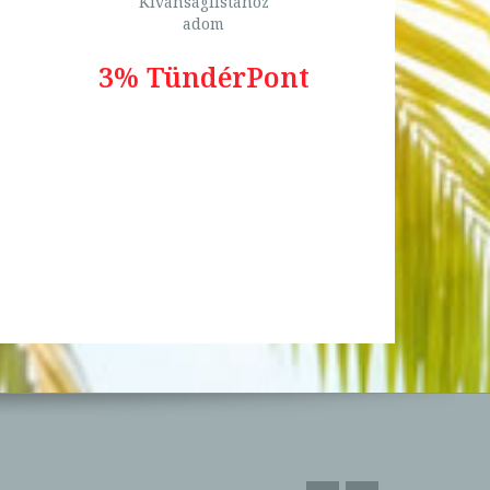
Kívánságlistához
adom
3% TündérPont