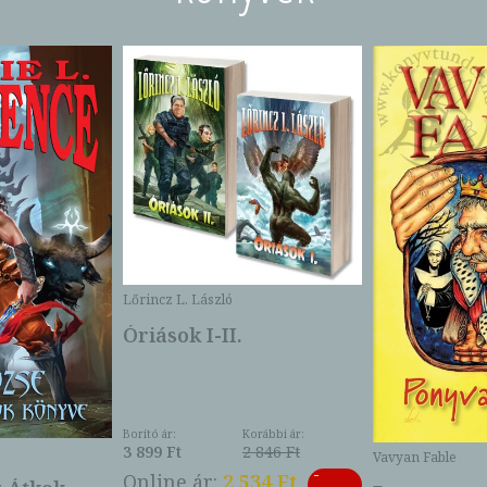
Lőrincz L. László
Óriások I-II.
Borító ár:
Korábbi ár:
3 899 Ft
2 846 Ft
Vavyan Fable
-
Online ár:
2 534 Ft