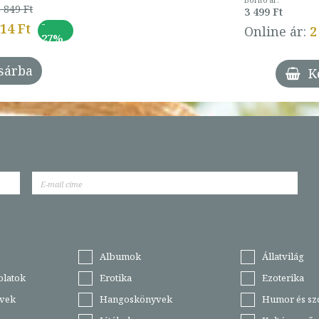
Borító ár:
 849 Ft
3 499 Ft
-
014 Ft
Online ár:
2
27%
sárba
K
Albumok
Állatvilág
olatok
Erotika
Ezoterika
vek
Hangoskönyvek
Humor és sz