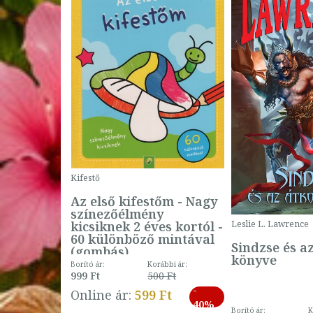
Kifestő
Az első kifestőm - Nagy
színezőélmény
 -
kicsiknek 2 éves kortól -
Leslie L. Lawrence
60 különböző mintával
Sindzse és a
(gombás)
könyve
Borító ár:
Korábbi ár:
999 Ft
500 Ft
ábbi ár:
-
793 Ft
Online ár:
599 Ft
-
40%
3 Ft
Borító ár:
K