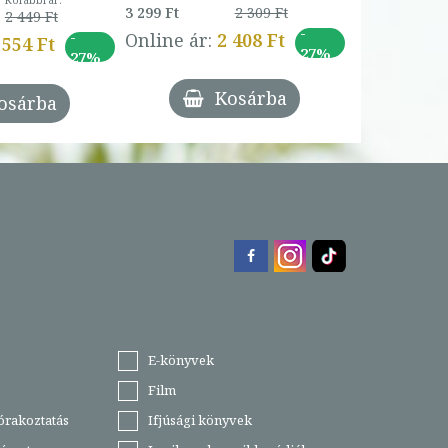
Korábbi ár:
3 299 Ft
2 309 Ft
2 449 Ft
-
-
Online ár:
2 408 Ft
 554 Ft
27%
27%
Kosárba
osárba
E-könyvek
Film
órakoztatás
Ifjúsági könyvek