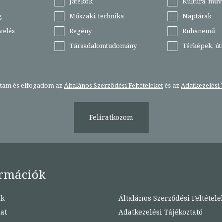
Játékok
Kultúra, műv
g
Műszaki, technika
Naptárak
velés
Regény
Ruhanemű
Társadalomtudomány
Térképek, ú
stam és elfogadom az
Általános Szerződési Feltételeket
és az
Adatkezelési 
Feliratkozom
rmációk
nk
Általános Szerződési Feltétele
at
Adatkezelési Tájékoztató