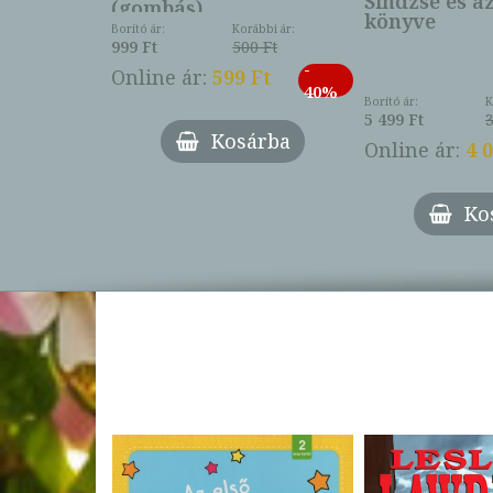
Sindzse és a
(gombás)
könyve
Borító ár:
Korábbi ár:
999 Ft
500 Ft
ábbi ár:
-
793 Ft
Online ár:
599 Ft
-
40%
3 Ft
Borító ár:
K
27%
5 499 Ft
3
Kosárba
Online ár:
4 
árba
Ko