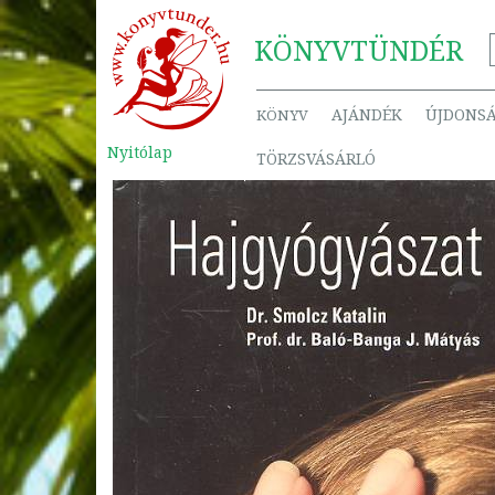
KÖNYV
TÜNDÉR
AJÁNDÉK
ÚJDONS
KÖNYV
Nyitólap
TÖRZSVÁSÁRLÓ