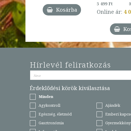
27%
5 499 Ft
3
Kosárba
Online ár:
4 
árba
Ko
Hírlevél feliratkozás
Érdeklődési körök kiválasztása
Minden
Agykontroll
Ajándék
Egészség, életmód
Emberi kapcs
Gasztronómia
Gyermekköny