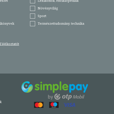
észet
Lexikonok, enciklopédiák
Növényvilág
Sport
tikönyvek
Természettudomány, technika
Tájékoztatót
k