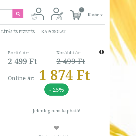
0
Kosár
KAPCSOLAT
LLÍTÁS ÉS FIZETÉS
Borító ár:
Korábbi ár:
2 499 Ft
2 499 Ft
1 874 Ft
Online ár:
- 25%
Jelenleg nem kapható!