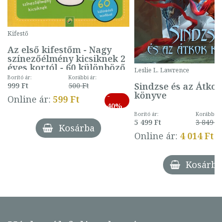
Kifestő
Az első kifestőm - Nagy
színezőélmény kicsiknek 2
éves kortól - 60 különböző
Leslie L. Lawrence
mintával (gombás)
Borító ár:
Korábbi ár:
Sindzse és az Átko
999 Ft
500 Ft
könyve
-
Online ár:
599 Ft
40%
Borító ár:
Korábbi ár
5 499 Ft
3 849 Ft
Kosárba
Online ár:
4 014 Ft
Kosárba