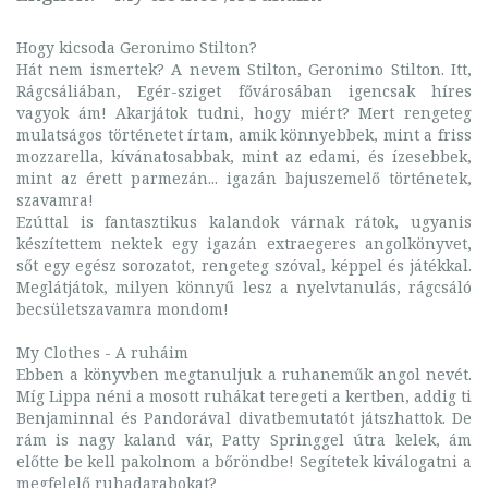
Hogy kicsoda Geronimo Stilton?
Hát nem ismertek? A nevem Stilton, Geronimo Stilton. Itt,
Rágcsáliában, Egér-sziget fővárosában igencsak híres
vagyok ám! Akarjátok tudni, hogy miért? Mert rengeteg
mulatságos történetet írtam, amik könnyebbek, mint a friss
mozzarella, kívánatosabbak, mint az edami, és ízesebbek,
mint az érett parmezán... igazán bajuszemelő történetek,
szavamra!
Ezúttal is fantasztikus kalandok várnak rátok, ugyanis
készítettem nektek egy igazán extraegeres angolkönyvet,
sőt egy egész sorozatot, rengeteg szóval, képpel és játékkal.
Meglátjátok, milyen könnyű lesz a nyelvtanulás, rágcsáló
becsületszavamra mondom!
My Clothes - A ruháim
Ebben a könyvben megtanuljuk a ruhaneműk angol nevét.
Míg Lippa néni a mosott ruhákat teregeti a kertben, addig ti
Benjaminnal és Pandorával divatbemutatót játszhattok. De
rám is nagy kaland vár, Patty Springgel útra kelek, ám
előtte be kell pakolnom a bőröndbe! Segítetek kiválogatni a
megfelelő ruhadarabokat?