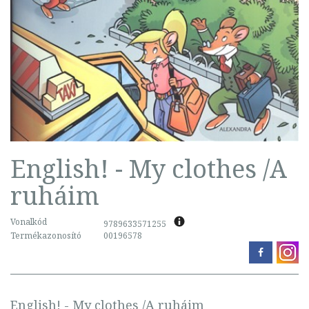
English! - My clothes /A
ruháim
Vonalkód
9789633571255
Termékazonosító
00196578
English! - My clothes /A ruháim