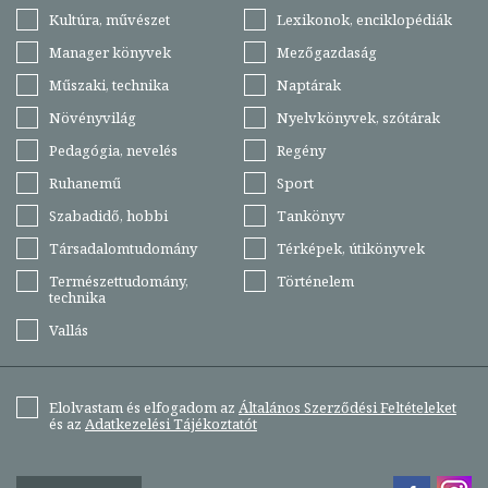
Kultúra, művészet
Lexikonok, enciklopédiák
Manager könyvek
Mezőgazdaság
Műszaki, technika
Naptárak
Növényvilág
Nyelvkönyvek, szótárak
Pedagógia, nevelés
Regény
Ruhanemű
Sport
Szabadidő, hobbi
Tankönyv
Társadalomtudomány
Térképek, útikönyvek
Természettudomány,
Történelem
technika
Vallás
Elolvastam és elfogadom az
Általános Szerződési Feltételeket
és az
Adatkezelési Tájékoztatót