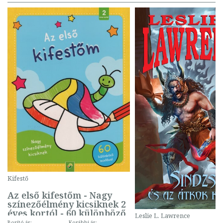
Kifestő
Az első kifestőm - Nagy
színezőélmény kicsiknek 2
éves kortól - 60 különböző
Leslie L. Lawrence
mintával (gombás)
Borító ár:
Korábbi ár: