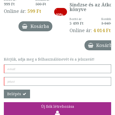
Sindzse és az Átko
999 Ft
500 Ft
könyve
-
Online ár:
599 Ft
40%
Borító ár:
Korábbi ár
5 499 Ft
3 849 Ft
Kosárba
Online ár:
4 014 Ft
Kosárba
Kérjük, adja meg a felhasználónevét és a jelszavát!
Belépés
Új fiók létrehozása