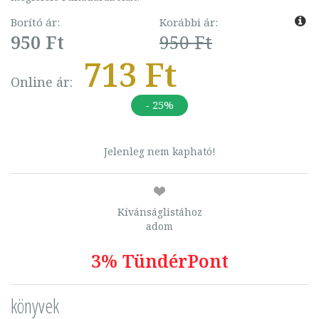
Borító ár:
Korábbi ár:
950 Ft
950 Ft
713 Ft
Online ár:
- 25%
Jelenleg nem kapható!
Kívánságlistához
adom
3% TündérPont
könyvek