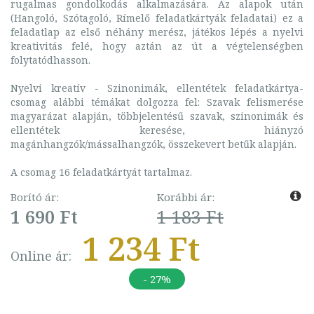
rugalmas gondolkodás alkalmazására. Az alapok után
(Hangoló, Szótagoló, Rímelő feladatkártyák feladatai) ez a
feladatlap az első néhány merész, játékos lépés a nyelvi
kreativitás felé, hogy aztán az út a végtelenségben
folytatódhasson.
Nyelvi kreatív - Szinonimák, ellentétek feladatkártya-
csomag alábbi témákat dolgozza fel: Szavak felismerése
magyarázat alapján, többjelentésű szavak, szinonimák és
ellentétek keresése, hiányzó
magánhangzók/mássalhangzók, összekevert betűk alapján.
A csomag 16 feladatkártyát tartalmaz.
Borító ár:
Korábbi ár:
1 690 Ft
1 183 Ft
1 234 Ft
Online ár:
- 27%