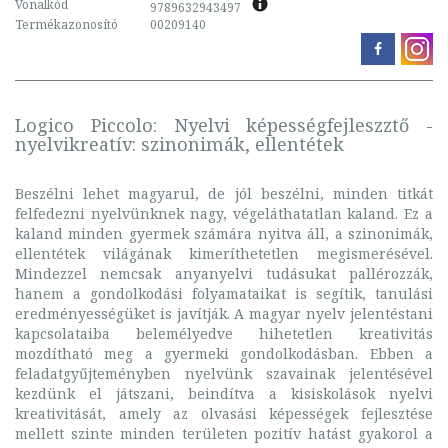
Vonalkód
9789632943497
Termékazonosító
00209140
Logico Piccolo: Nyelvi képességfejleszztő -
nyelvikreatív: szinonimák, ellentétek
Beszélni lehet magyarul, de jól beszélni, minden titkát
felfedezni nyelvünknek nagy, végeláthatatlan kaland. Ez a
kaland minden gyermek számára nyitva áll, a szinonimák,
ellentétek világának kimeríthetetlen megismerésével.
Mindezzel nemcsak anyanyelvi tudásukat pallérozzák,
hanem a gondolkodási folyamataikat is segítik, tanulási
eredményességüket is javítják. A magyar nyelv jelentéstani
kapcsolataiba belemélyedve hihetetlen kreativitás
mozdítható meg a gyermeki gondolkodásban. Ebben a
feladatgyűjteményben nyelvünk szavainak jelentésével
kezdünk el játszani, beindítva a kisiskolások nyelvi
kreativitását, amely az olvasási képességek fejlesztése
mellett szinte minden területen pozitív hatást gyakorol a