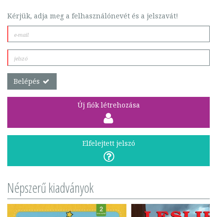
Kérjük, adja meg a felhasználónevét és a jelszavát!
Belépés
Új fiók létrehozása
Elfelejtett jelszó
Népszerű kiadványok