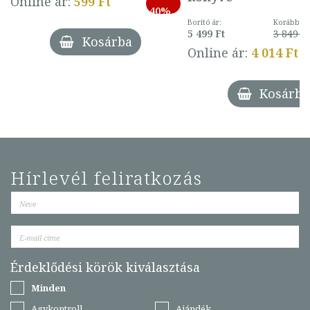
Online ár:
599 Ft
40%
Borító ár:
Korábbi ár
5 499 Ft
3 849 Ft
Kosárba
Online ár:
4 014 Ft
Kosárba
Hírlevél feliratkozás
Érdeklődési körök kiválasztása
Minden
Agykontroll
Ajándék