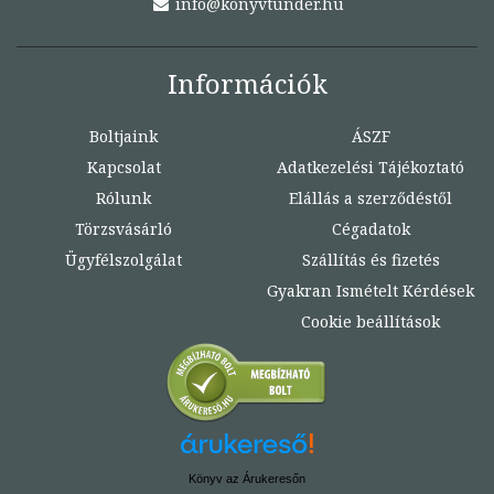
info@konyvtunder.hu
Információk
Boltjaink
ÁSZF
Kapcsolat
Adatkezelési Tájékoztató
Rólunk
Elállás a szerződéstől
Törzsvásárló
Cégadatok
Ügyfélszolgálat
Szállítás és fizetés
Gyakran Ismételt Kérdések
Cookie beállítások
Könyv az Árukeresőn