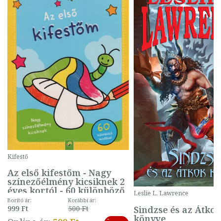
Kifestő
Az első kifestőm - Nagy
színezőélmény kicsiknek 2
éves kortól - 60 különböző
Leslie L. Lawrence
mintával (gombás)
Borító ár:
Korábbi ár:
Sindzse és az Átko
999 Ft
500 Ft
könyve
-