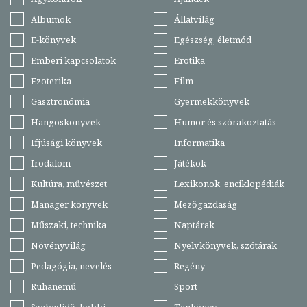
Albumok
Állatvilág
E-könyvek
Egészség, életmód
Emberi kapcsolatok
Erotika
Ezoterika
Film
Gasztronómia
Gyermekkönyvek
Hangoskönyvek
Humor és szórakoztatás
Ifjúsági könyvek
Informatika
Irodalom
Játékok
Kultúra, művészet
Lexikonok, enciklopédiák
Manager könyvek
Mezőgazdaság
Műszaki, technika
Naptárak
Növényvilág
Nyelvkönyvek, szótárak
Pedagógia, nevelés
Regény
Ruhanemű
Sport