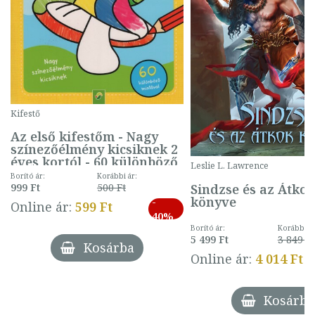
Kifestő
Az első kifestőm - Nagy
színezőélmény kicsiknek 2
éves kortól - 60 különböző
Leslie L. Lawrence
mintával (gombás)
Borító ár:
Korábbi ár:
Sindzse és az Átko
999 Ft
500 Ft
könyve
-
Online ár:
599 Ft
40%
Borító ár:
Korábbi ár
5 499 Ft
3 849 Ft
Kosárba
Online ár:
4 014 Ft
Kosárba