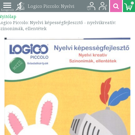
0
Logico Piccolo: Nyelvi
Nyitólap
képességfejleszztő -
Logico Piccolo: Nyelvi képességfejleszztő - nyelvikreatív:
szinonimák, ellentétek
nyelvikreatív:
szinonimák,
ellentétek |
9789632943497