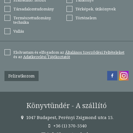
Szabadidő, hobbi
Tankönyv
Társadalomtudomány
Térképek, útikönyvek
Természettudomány,
Történelem
technika
Vallás
Elolvastam és elfogadom az
Általános Szerződési Feltételeket
és az
Adatkezelési Tájékoztatót
Feliratkozom
Könyvtündér - A szállító
1047 Budapest, Perényi Zsigmond utca 15.
+36 (1) 370-5540