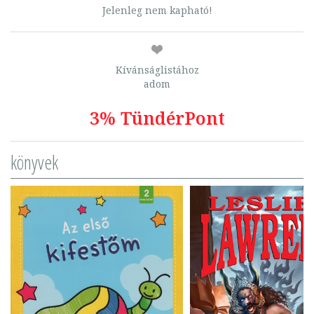
Jelenleg nem kapható!
Kívánságlistához
adom
3% TündérPont
könyvek