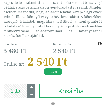
kapcsolódó, valamint a hosszabb, összetettebb szövegű
példák a kompetenciaalapú gondolkodást is segítik. Minden
esetben megadtuk, hogy az adott feladat közép- vagy emelt
szintű, illetve könnyű vagy nehéz besorolású. A kötetekben
szereplő feladatok megoldása letölthető a honlapunkról.
Feladatgyűjteményeinket bármely középiskolai matematika-
tankönyvcsalád feladatsorainak és tananyagának
kiegészítéséhez ajánljuk.
Borító ár:
Korábbi ár:
3 480 Ft
2 540 Ft
2 540 Ft
Online ár:
- 27%
Kosárba