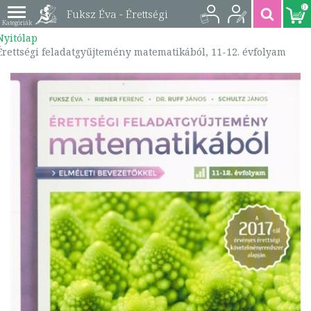
0
Fuksz Éva - Érettségi
Nyitólap
feladatgyűjtemény
Érettségi feladatgyűjtemény matematikából, 11-12. évfolyam
matematikából, 11-12.
évfolyam |
9789632619248