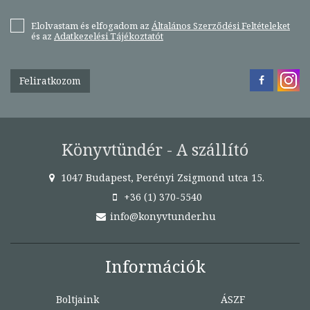
Elolvastam és elfogadom az
Általános Szerződési Feltételeket
és az
Adatkezelési Tájékoztatót
Feliratkozom
Könyvtündér - A szállító
1047 Budapest, Perényi Zsigmond utca 15.
+36 (1) 370-5540
info@konyvtunder.hu
Információk
Boltjaink
ÁSZF