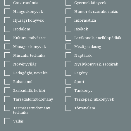
Gasztronómia
Gyermekkönyvek
Hangoskönyvek
Humor és szórakoztatás
Ifjúsági könyvek
Informatika
Irodalom
Játékok
Kultúra, művészet
Lexikonok, enciklopédiák
Manager könyvek
Mezőgazdaság
Műszaki, technika
Naptárak
Növényvilág
Nyelvkönyvek, szótárak
Pedagógia, nevelés
Regény
Ruhanemű
Sport
Szabadidő, hobbi
Tankönyv
Társadalomtudomány
Térképek, útikönyvek
Természettudomány,
Történelem
technika
Vallás