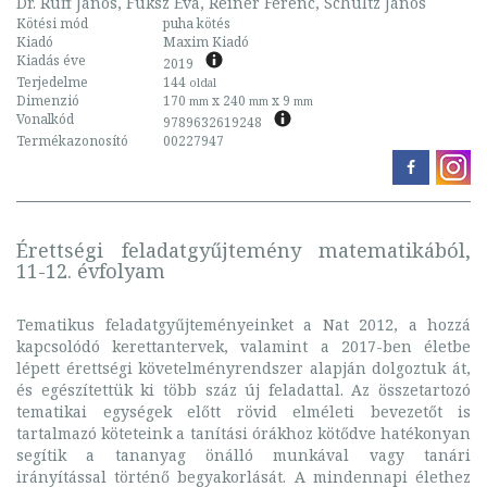
Dr. Ruff János, Fuksz Éva, Reiner Ferenc, Schultz János
Kötési mód
puha kötés
Kiadó
Maxim Kiadó
Kiadás éve
2019
Terjedelme
144
oldal
Dimenzió
170
x 240
x 9
mm
mm
mm
Vonalkód
9789632619248
Termékazonosító
00227947
Érettségi feladatgyűjtemény matematikából,
11-12. évfolyam
Tematikus feladatgyűjteményeinket a Nat 2012, a hozzá
kapcsolódó kerettantervek, valamint a 2017-ben életbe
lépett érettségi követelményrendszer alapján dolgoztuk át,
és egészítettük ki több száz új feladattal. Az összetartozó
tematikai egységek előtt rövid elméleti bevezetőt is
tartalmazó köteteink a tanítási órákhoz kötődve hatékonyan
segítik a tananyag önálló munkával vagy tanári
irányítással történő begyakorlását. A mindennapi élethez