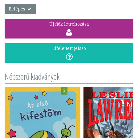
Belépés
Új fiók létrehozása
Elfelejtett jelszó
Népszerű kiadványok