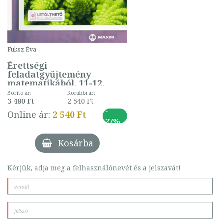
Fuksz Éva
Érettségi
feladatgyűjtemény
matematikából, 11-12.
évfolyam
Borító ár:
Korábbi ár:
3 480 Ft
2 540 Ft
-
Online ár:
2 540 Ft
27%
Kosárba
Kérjük, adja meg a felhasználónevét és a jelszavát!