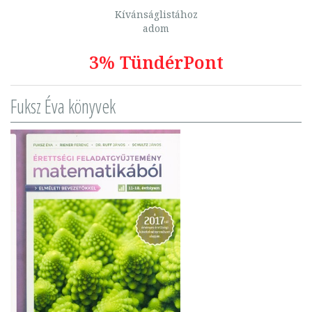
Kívánságlistához
adom
3% TündérPont
Fuksz Éva könyvek