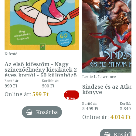
Kifestő
Az első kifestőm - Nagy
színezőélmény kicsiknek 2
éves kortól - 60 különböző
Leslie L. Lawrence
mintával (gombás)
Borító ár:
Korábbi ár:
Sindzse és az Átko
999 Ft
500 Ft
könyve
-
Online ár:
599 Ft
40%
Borító ár:
Korábbi ár
5 499 Ft
3 849 Ft
Kosárba
Online ár:
4 014 Ft
Kosárba