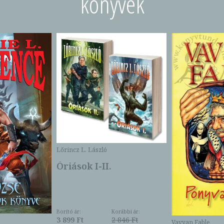
könyvek
Lőrincz L. László
Óriások I-II.
Borító ár:
Korábbi ár:
3 899 Ft
2 846 Ft
Vavyan Fable