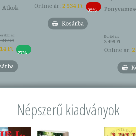
-
Online ár:
2 534 Ft
z Átkok
Ponyvamesé
35%
Kosárba
orábbi ár:
Borító ár:
 849 Ft
3 499 Ft
-
014 Ft
Online ár:
2
27%
sárba
K
Népszerű kiadványok