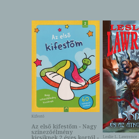
Kifestő
Az első kifestőm - Nagy
színezőélmény
 -
kicsiknek 2 éves kortól -
Leslie L. Lawrence