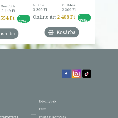
Borító ár:
Korábbi ár:
Korábbi ár:
3 299 Ft
2 309 Ft
2 449 Ft
-
-
Online ár:
2 408 Ft
 554 Ft
27%
27%
Kosárba
osárba
E-könyvek
Film
órakoztatás
Ifjúsági könyvek