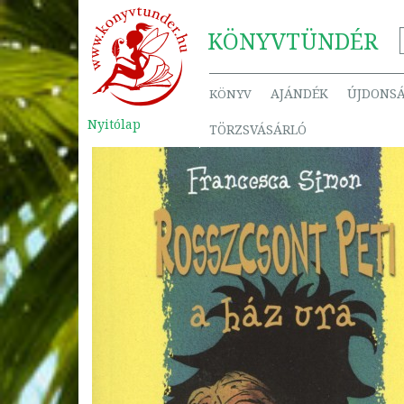
KÖNYV
TÜNDÉR
AJÁNDÉK
ÚJDONS
KÖNYV
Nyitólap
TÖRZSVÁSÁRLÓ