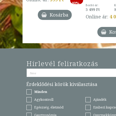
-
40%
3 Ft
Borító ár:
K
27%
5 499 Ft
3
Kosárba
Online ár:
4 
árba
Ko
Hírlevél feliratkozás
Érdeklődési körök kiválasztása
Minden
Agykontroll
Ajándék
Egészség, életmód
Emberi kapcs
Gasztronómia
Gyermekköny