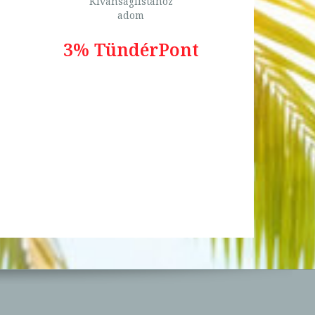
Kívánságlistához
adom
3% TündérPont