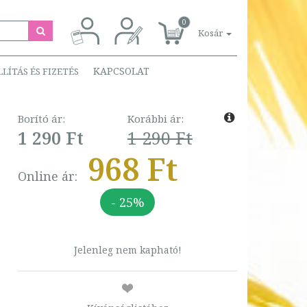
0
Kosár
KAPCSOLAT
LLÍTÁS ÉS FIZETÉS
Borító ár:
Korábbi ár:
1 290 Ft
1 290 Ft
968 Ft
Online ár:
- 25%
Jelenleg nem kapható!