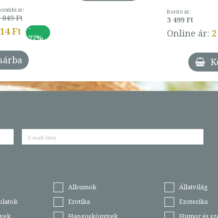
orábbi ár:
Borító ár:
 849 Ft
3 499 Ft
-
014 Ft
Online ár:
2
27%
sárba
K
Albumok
Állatvilág
olatok
Erotika
Ezoterika
vek
Hangoskönyvek
Humor és sz