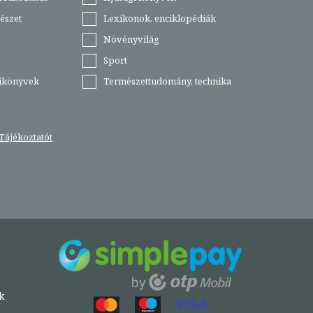
észet
Lexikonok, enciklopédiák
Növényvilág
Sport
tikönyvek
Természettudomány, technika
Tájékoztatót
k