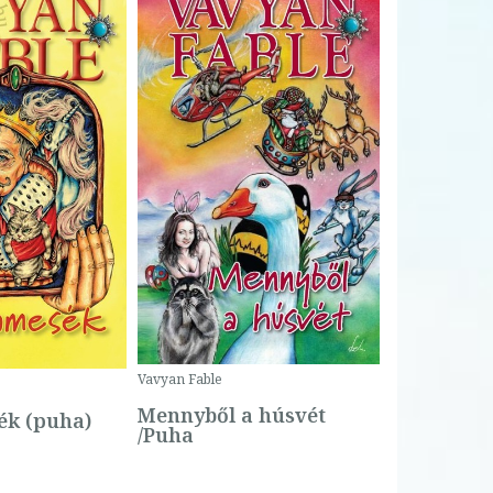
Bartos Erika
Bogyó és 
Csengetty
Borító ár:
Vavyan Fable
5 990 Ft
Online ár:
Mennyből a húsvét
k (puha)
/Puha