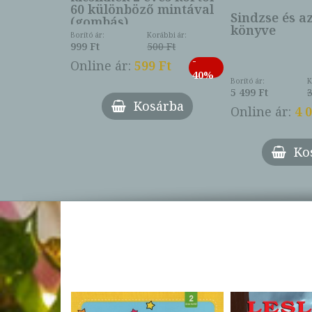
60 különböző mintával
Sindzse és a
(gombás)
könyve
Borító ár:
Korábbi ár:
999 Ft
500 Ft
ábbi ár:
-
793 Ft
Online ár:
599 Ft
-
40%
3 Ft
Borító ár:
K
27%
5 499 Ft
3
Kosárba
Online ár:
4 
árba
Ko