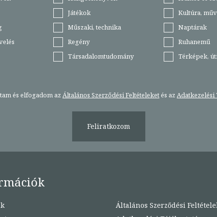
Játékok
Kultúra, műv
g
Műszaki, technika
Naptárak
velés
Regény
Ruhanemű
Társadalomtudomány
Térképek, ú
stam és elfogadom az
Általános Szerződési Feltételeket
és az
Adatkezelési 
Feliratkozom
rmációk
nk
Általános Szerződési Feltétele