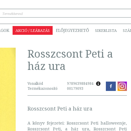
ÁGOK
ELŐJEGYEZHETŐ
AKCIÓ / LEÁRAZÁS
SIKERLISTA
SZÁ
Rosszcsont Peti a
ház ura
Vonalkód
9789639884984
Termékazonosító
00179093
Rosszcsont Peti a ház ura
A könyv fejezetei: Rosszcsont Peti halloweenje,
Rosszcsont Peti, a ház ura, Rosszcsont Peti