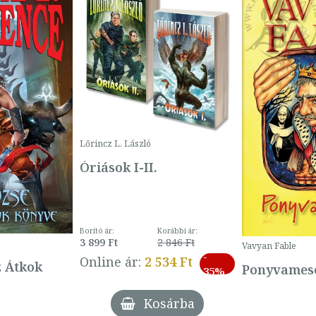
Lőrincz L. László
Óriások I-II.
Borító ár:
Korábbi ár:
3 899 Ft
2 846 Ft
Vavyan Fable
-
Online ár:
2 534 Ft
z Átkok
Ponyvamesé
35%
Kosárba