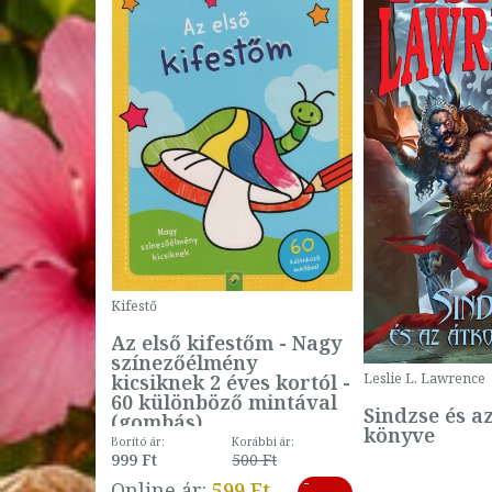
Kifestő
Az első kifestőm - Nagy
színezőélmény
 -
kicsiknek 2 éves kortól -
Leslie L. Lawrence
60 különböző mintával
Sindzse és a
(gombás)
könyve
Borító ár:
Korábbi ár:
999 Ft
500 Ft
ábbi ár:
-
793 Ft
Online ár:
599 Ft