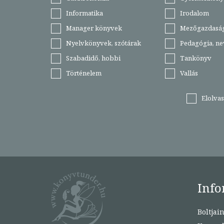
Informatika
Irodalom
Manager könyvek
Mezőgazdasá
Nyelvkönyvek, szótárak
Pedagógia, ne
Szabadidő, hobbi
Tankönyv
Történelem
Vallás
Elolva
Info
Boltjai