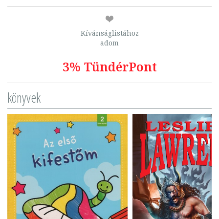
Kívánságlistához
adom
3% TündérPont
könyvek