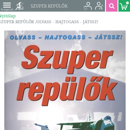
0
SZUPER REPÜLŐK
Nyitólap
/OLVASS - HAJTOGASS -
SZUPER REPÜLŐK /OLVASS - HAJTOGASS - JÁTSSZ!
JÁTSSZ! |
9789638883513