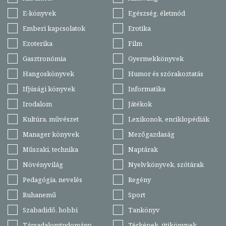
E-könyvek
Egészség, életmód
Emberi kapcsolatok
Erotika
Ezoterika
Film
Gasztronómia
Gyermekkönyvek
Hangoskönyvek
Humor és szórakoztatás
Ifjúsági könyvek
Informatika
Irodalom
Játékok
Kultúra, művészet
Lexikonok, enciklopédiák
Manager könyvek
Mezőgazdaság
Műszaki, technika
Naptárak
Növényvilág
Nyelvkönyvek, szótárak
Pedagógia, nevelés
Regény
Ruhanemű
Sport
Szabadidő, hobbi
Tankönyv
Társadalomtudomány
Térképek, útikönyvek