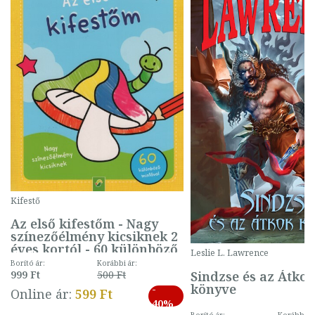
Kifestő
Az első kifestőm - Nagy
színezőélmény kicsiknek 2
éves kortól - 60 különböző
Leslie L. Lawrence
mintával (gombás)
Borító ár:
Korábbi ár:
Sindzse és az Átko
999 Ft
500 Ft
könyve
-
Online ár:
599 Ft
40%