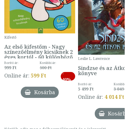
Kifestő
Az első kifestőm - Nagy
színezőélmény kicsiknek 2
éves kortól - 60 különböző
Leslie L. Lawrence
mintával (gombás)
Borító ár:
Korábbi ár:
Sindzse és az Átko
999 Ft
500 Ft
könyve
-
Online ár:
599 Ft
40%
Borító ár:
Korábbi ár
5 499 Ft
3 849 Ft
Kosárba
Online ár:
4 014 Ft
Kosárba