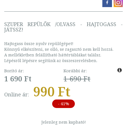
SZUPER REPÜLŐK /OLVASS - HAJTOGASS -
JÁTSSZ!
Hajtogass össze nyolv repülőgépet!
Könnyű elkészíteni, se olló, se ragasztó nem kell hozzá.
A mellékletben felállítható háttértáblákat találsz.
Lépésről lépésre segítünk az összeszerelésben.
Borító ár:
Korábbi ár:
1 690 Ft
1 690 Ft
990 Ft
Online ár:
- 41%
Jelenleg nem kapható!