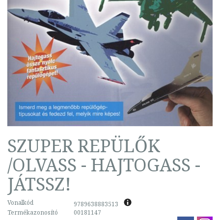
SZUPER REPÜLŐK
/OLVASS - HAJTOGASS -
JÁTSSZ!
Vonalkód
9789638883513
Termékazonosító
00181147