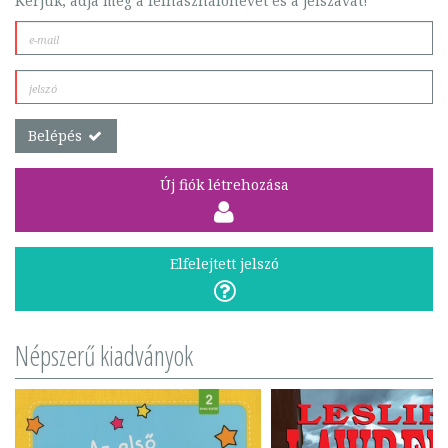
Kérjük, adja meg a felhasználónevét és a jelszavát!
Belépés
Új fiók létrehozása
Elfelejtett jelszó
Népszerű kiadványok