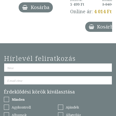
Borító ár:
Korábbi ár
5 499 Ft
3 849 Ft
Kosárba
Online ár:
4 014 Ft
Kosárba
Hírlevél feliratkozás
Érdeklődési körök kiválasztása
Minden
Agykontroll
Ajándék
Albumok
Állatvilág