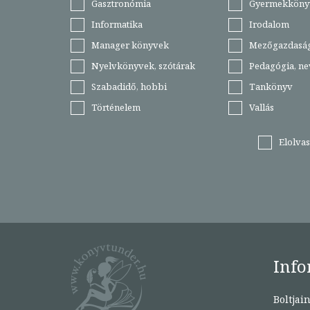
Gasztronómia
Gyermekköny
Informatika
Irodalom
Manager könyvek
Mezőgazdasá
Nyelvkönyvek, szótárak
Pedagógia, ne
Szabadidő, hobbi
Tankönyv
Történelem
Vallás
Elolva
Info
Boltjai