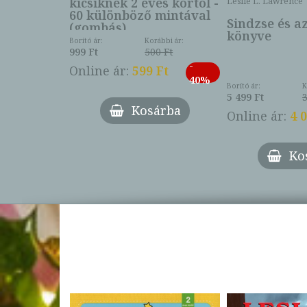
kicsiknek 2 éves kortól -
Leslie L. Lawrence
60 különböző mintával
Sindzse és a
(gombás)
könyve
Borító ár:
Korábbi ár:
999 Ft
500 Ft
ábbi ár:
-
793 Ft
Online ár:
599 Ft
-
40%
3 Ft
Borító ár:
K
27%
5 499 Ft
3
Kosárba
Online ár:
4 
árba
Ko