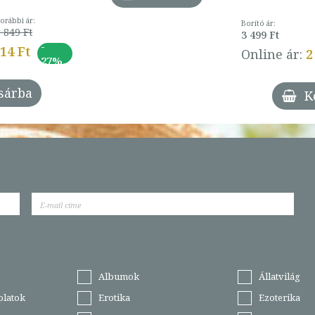
orábbi ár:
Borító ár:
 849 Ft
3 499 Ft
-
014 Ft
Online ár:
2
27%
sárba
K
Albumok
Állatvilág
olatok
Erotika
Ezoterika