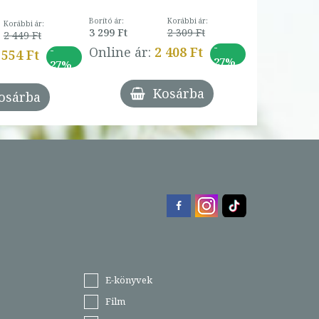
Borító ár:
Korábbi ár:
Korábbi ár:
3 299 Ft
2 309 Ft
2 449 Ft
-
-
Online ár:
2 408 Ft
 554 Ft
27%
27%
Kosárba
osárba
E-könyvek
Film