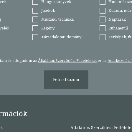
vek
Hangoskönyvek
Humor és sz
Játékok
Kultúra, műv
g
Műszaki, technika
Naptárak
velés
Regény
Ruhanemű
Társadalomtudomány
Térképek, ú
stam és elfogadom az
Általános Szerződési Feltételeket
és az
Adatkezelési 
Feliratkozom
rmációk
nk
Általános Szerződési Feltétele