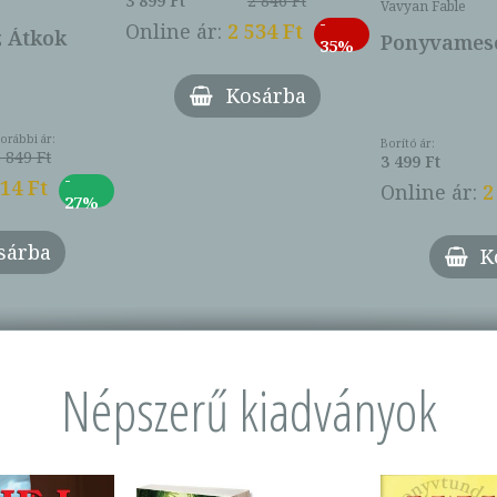
3 899 Ft
2 846 Ft
Vavyan Fable
-
Online ár:
2 534 Ft
z Átkok
Ponyvamesé
35%
Kosárba
orábbi ár:
Borító ár:
 849 Ft
3 499 Ft
-
014 Ft
Online ár:
2
27%
sárba
K
Népszerű kiadványok