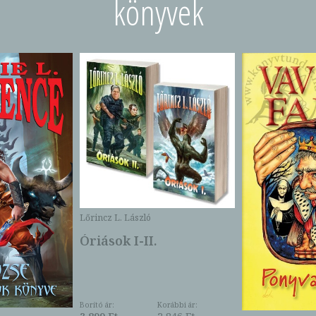
könyvek
Lőrincz L. László
Óriások I-II.
Borító ár:
Korábbi ár: