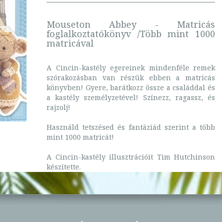
Mouseton Abbey - Matricás
foglalkoztatókönyv /Több mint 1000
matricával
A Cincin-kastély egereinek mindenféle remek
szórakozásban van részük ebben a matricás
könyvben! Gyere, barátkozz össze a családdal és
a kastély személyzetével! Színezz, ragassz, és
rajzolj!
Használd tetszésed és fantáziád szerint a több
mint 1000 matricát!
A Cincin-kastély illusztrációit Tim Hutchinson
készítette.