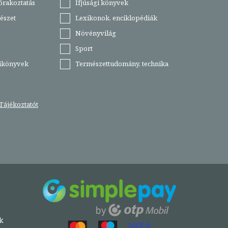
órakoztatás
Ifjúsági könyvek
észet
Lexikonok, enciklopédiák
Növényvilág
Sport
tikönyvek
Természettudomány, technika
Tájékoztatót
k