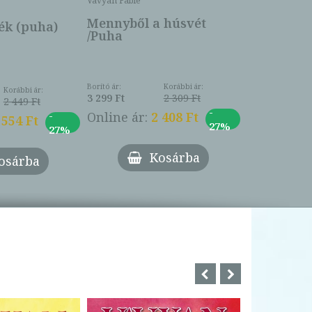
Vavyan Fable
5 990 Ft
Online ár:
Mennyből a húsvét
k (puha)
/Puha
Borító ár:
Korábbi ár:
Korábbi ár:
3 299 Ft
2 309 Ft
2 449 Ft
-
-
Online ár:
2 408 Ft
 554 Ft
27%
27%
Kosárba
osárba