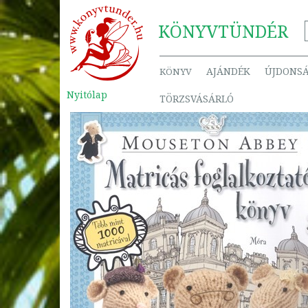
KÖNYV
TÜNDÉR
AJÁNDÉK
ÚJDONS
KÖNYV
Nyitólap
TÖRZSVÁSÁRLÓ