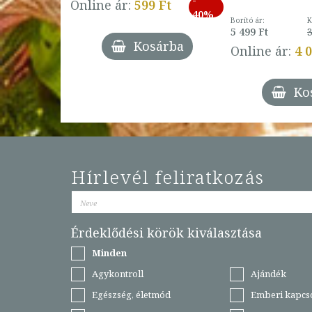
793 Ft
Online ár:
599 Ft
-
40%
3 Ft
Borító ár:
K
27%
5 499 Ft
3
Kosárba
Online ár:
4 
árba
Ko
Hírlevél feliratkozás
Érdeklődési körök kiválasztása
Minden
Agykontroll
Ajándék
Egészség, életmód
Emberi kapcs