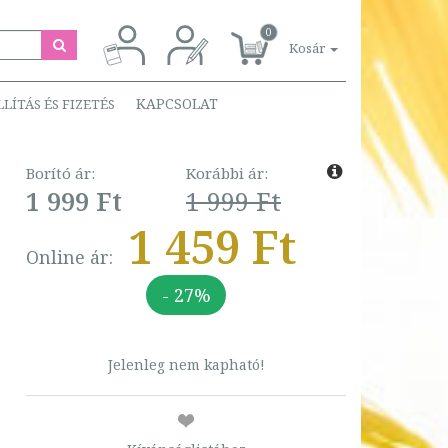
0
Kosár
KAPCSOLAT
LLÍTÁS ÉS FIZETÉS
Borító ár:
Korábbi ár:
1 999 Ft
1 999 Ft
1 459 Ft
Online ár:
- 27%
Jelenleg nem kapható!