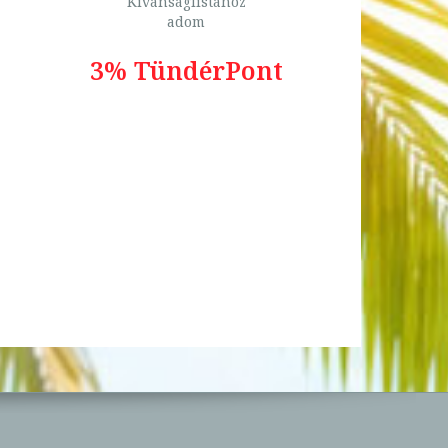
Kívánságlistához
adom
3% TündérPont