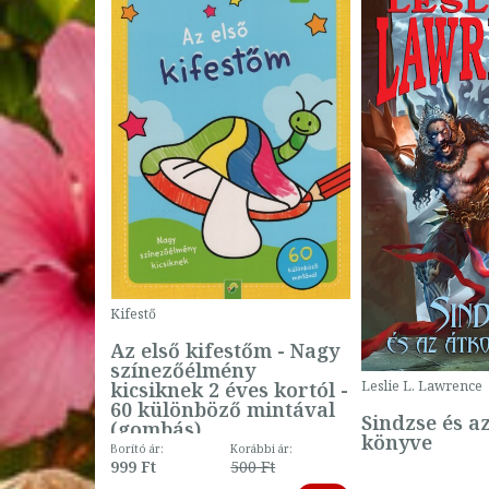
Kifestő
Az első kifestőm - Nagy
színezőélmény
 -
kicsiknek 2 éves kortól -
Leslie L. Lawrence
60 különböző mintával
Sindzse és a
(gombás)
könyve
Borító ár:
Korábbi ár:
999 Ft
500 Ft
ábbi ár:
-