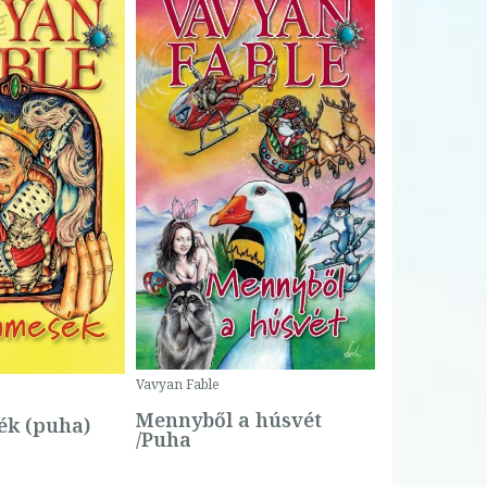
Bartos Erika
Bogyó és 
Csengetty
Borító ár:
Vavyan Fable
5 990 Ft
Online ár:
Mennyből a húsvét
k (puha)
/Puha