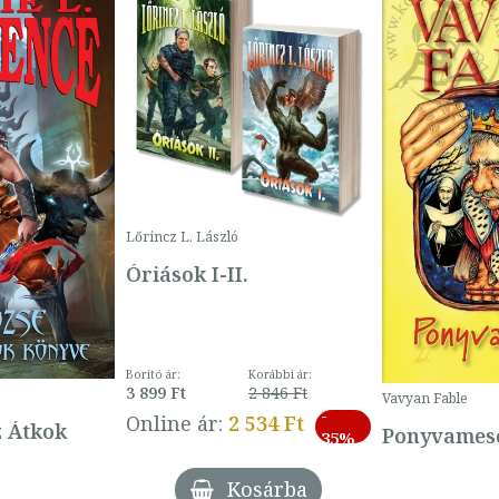
Lőrincz L. László
Óriások I-II.
Borító ár:
Korábbi ár:
3 899 Ft
2 846 Ft
Vavyan Fable
-
Online ár:
2 534 Ft
z Átkok
Ponyvamesé
35%
Kosárba