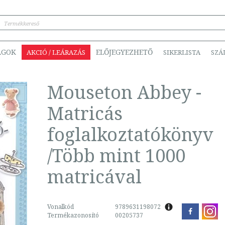
ÁGOK
ELŐJEGYEZHETŐ
AKCIÓ / LEÁRAZÁS
SIKERLISTA
SZÁ
Mouseton Abbey -
Matricás
foglalkoztatókönyv
/Több mint 1000
matricával
Vonalkód
9789631198072
Termékazonosító
00205737