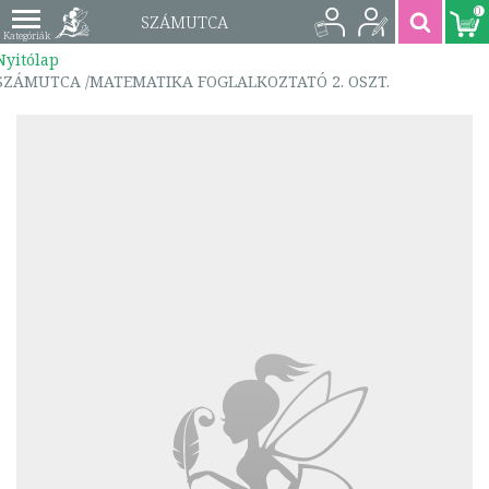
0
SZÁMUTCA
Nyitólap
/MATEMATIKA
SZÁMUTCA /MATEMATIKA FOGLALKOZTATÓ 2. OSZT.
FOGLALKOZTATÓ 2.
OSZT. | 9789636792534