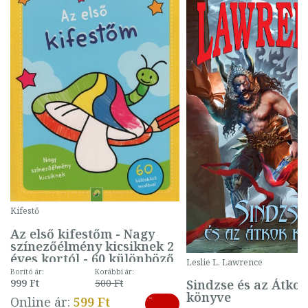
Kifestő
Az első kifestőm - Nagy
színezőélmény kicsiknek 2
éves kortól - 60 különböző
Leslie L. Lawrence
mintával (gombás)
Borító ár:
Korábbi ár:
Sindzse és az Átko
999 Ft
500 Ft
könyve
-
Online ár:
599 Ft