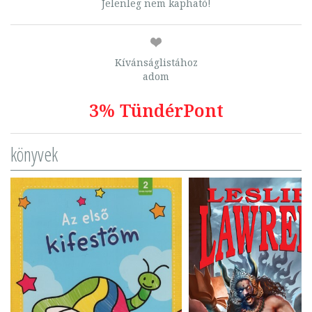
Jelenleg nem kapható!
Kívánságlistához
adom
3% TündérPont
könyvek