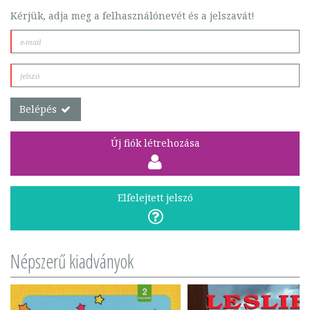
Kérjük, adja meg a felhasználónevét és a jelszavát!
Belépés
Új fiók létrehozása
Elfelejtett jelszó
Népszerű kiadványok