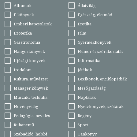
Albumok
Állatvilág
E-könyvek
Egészség, életmód
Emberi kapcsolatok
Erotika
Ezoterika
Film
Gasztronómia
Gyermekkönyvek
Hangoskönyvek
Humor és szórakoztatás
Ifjúsági könyvek
Informatika
Irodalom
Játékok
Kultúra, művészet
Lexikonok, enciklopédiák
Manager könyvek
Mezőgazdaság
Műszaki, technika
Naptárak
Növényvilág
Nyelvkönyvek, szótárak
Pedagógia, nevelés
Regény
Ruhanemű
Sport
Szabadidő, hobbi
Tankönyv