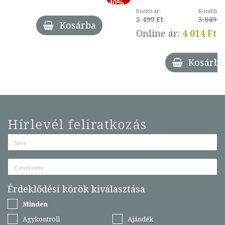
40%
Borító ár:
Korábbi ár
5 499 Ft
3 849 Ft
Kosárba
Online ár:
4 014 Ft
Kosárba
Hírlevél feliratkozás
Érdeklődési körök kiválasztása
Minden
Agykontroll
Ajándék