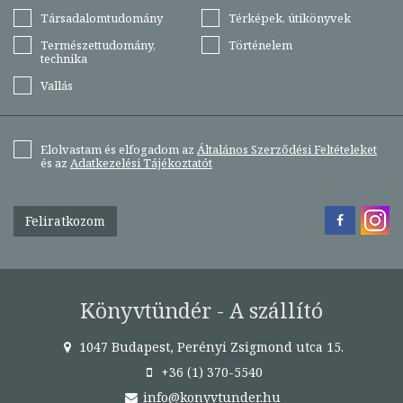
Társadalomtudomány
Térképek, útikönyvek
Természettudomány,
Történelem
technika
Vallás
Elolvastam és elfogadom az
Általános Szerződési Feltételeket
és az
Adatkezelési Tájékoztatót
Feliratkozom
Könyvtündér - A szállító
1047 Budapest, Perényi Zsigmond utca 15.
+36 (1) 370-5540
info@konyvtunder.hu