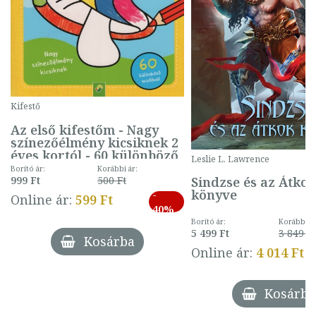
Kifestő
Az első kifestőm - Nagy
színezőélmény kicsiknek 2
éves kortól - 60 különböző
Leslie L. Lawrence
mintával (gombás)
Borító ár:
Korábbi ár:
Sindzse és az Átko
999 Ft
500 Ft
könyve
-
Online ár:
599 Ft
40%
Borító ár:
Korábbi ár
5 499 Ft
3 849 Ft
Kosárba
Online ár:
4 014 Ft
Kosárba