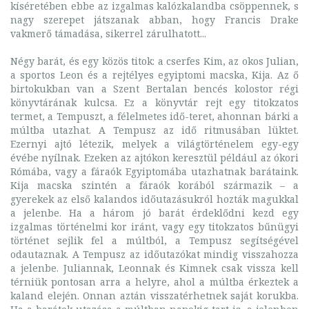
kíséretében ebbe az izgalmas kalózkalandba csöppennek, s
nagy szerepet játszanak abban, hogy Francis Drake
vakmerő támadása, sikerrel zárulhatott...
Négy barát, és egy közös titok: a cserfes Kim, az okos Julian,
a sportos Leon és a rejtélyes egyiptomi macska, Kija. Az ő
birtokukban van a Szent Bertalan bencés kolostor régi
könyvtárának kulcsa. Ez a könyvtár rejt egy titokzatos
termet, a Tempuszt, a félelmetes idő-teret, ahonnan bárki a
múltba utazhat. A Tempusz az idő ritmusában lüktet.
Ezernyi ajtó létezik, melyek a világtörténelem egy-egy
évébe nyílnak. Ezeken az ajtókon keresztül például az ókori
Rómába, vagy a fáraók Egyiptomába utazhatnak barátaink.
Kija macska szintén a fáraók korából származik – a
gyerekek az első kalandos időutazásukról hozták magukkal
a jelenbe. Ha a három jó barát érdeklődni kezd egy
izgalmas történelmi kor iránt, vagy egy titokzatos bűnügyi
történet sejlik fel a múltból, a Tempusz segítségével
odautaznak. A Tempusz az időutazókat mindig visszahozza
a jelenbe. Juliannak, Leonnak és Kimnek csak vissza kell
térniük pontosan arra a helyre, ahol a múltba érkeztek a
kaland elején. Onnan aztán visszatérhetnek saját korukba.