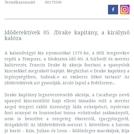
Termékazonosító
00179590
Idődetektívek 05. /Drake kapitány, a királynő
kalóza
A kalandvágyó kis nyomozókat 1579-be, a déli tengerekre
repíti a Tempusz, a titokzatos idő-tér. A hírhedt és merész
kalózvezér, Francis Drake ki akarja fosztani a spanyolok
kincsekkel megrakott hajóját. Megbízhat-e Drake kapitány a
legénységében, tudnak-e az emberei titkot tartani? Az
idődetektívek azt gyanítják, áruló lapul a fedélzeten...
Drake kapitány legnevezetesebb akciója, a Cacafuego nevű
spanyol kincsszállító hajó elleni támadás volt: a merész
angol tengeri rabló tizennégy láda ezüstpénzt, nyolcvan
font aranyat és huszonhat tonna ezüstrudat zsákmányolt,
nem is beszélve a rengeteg ékszerről, igazgyöngyről,
drágakőről! Az Idődetektívek-sorozat 5. kötetében a három
jó barát – Kim, Julian és Leon – különleges macskájuk, Kija