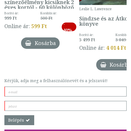
színezőélmény kicsiknek 2
éves kortól - 60 különböző
Leslie L. Lawrence
mintával (gombás)
Borító ár:
Korábbi ár:
Sindzse és az Átko
999 Ft
500 Ft
könyve
-
Online ár:
599 Ft
40%
Borító ár:
Korábbi ár
5 499 Ft
3 849 Ft
Kosárba
Online ár:
4 014 Ft
Kosárba
Kérjük, adja meg a felhasználónevét és a jelszavát!
Belépés