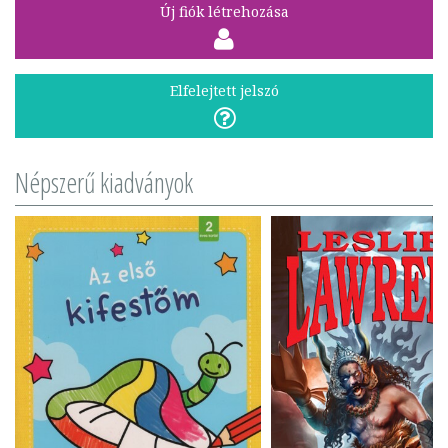
Új fiók létrehozása
Elfelejtett jelszó
Népszerű kiadványok