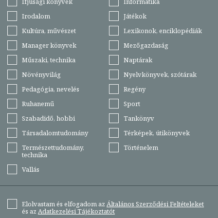
Ifjúsági könyvek
Informatika
Irodalom
Játékok
Kultúra, művészet
Lexikonok, enciklopédiák
Manager könyvek
Mezőgazdaság
Műszaki, technika
Naptárak
Növényvilág
Nyelvkönyvek, szótárak
Pedagógia, nevelés
Regény
Ruhanemű
Sport
Szabadidő, hobbi
Tankönyv
Társadalomtudomány
Térképek, útikönyvek
Természettudomány,
Történelem
technika
Vallás
Elolvastam és elfogadom az
Általános Szerződési Feltételeket
és az
Adatkezelési Tájékoztatót