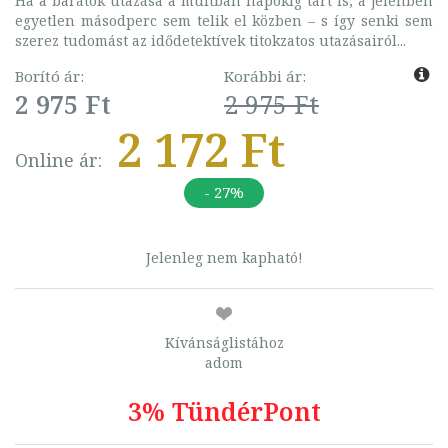
Ha a barátok utazása a múltban napokig tart is, a jelenben
egyetlen másodperc sem telik el közben – s így senki sem
szerez tudomást az idődetektívek titokzatos utazásairól...
Borító ár:
Korábbi ár:
2 975 Ft
2 975 Ft
2 172 Ft
Online ár:
- 27%
Jelenleg nem kapható!
Kívánságlistához
adom
3% TündérPont