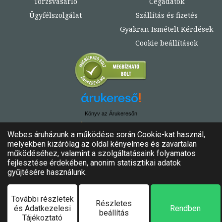
Törzsvásárló
Cégadatok
Ügyfélszolgálat
Szállítás és fizetés
Gyakran Ismételt Kérdések
Cookie beállítások
Könyv az Árukeresőn
© Copyright 2020. - 2024. Könyvtündér
Minden jog fenntartva!
Felhasználási feltételek