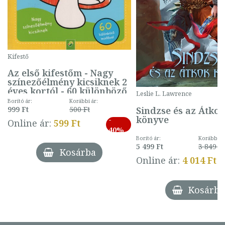
Kifestő
Az első kifestőm - Nagy
színezőélmény kicsiknek 2
éves kortól - 60 különböző
Leslie L. Lawrence
mintával (gombás)
Borító ár:
Korábbi ár:
Sindzse és az Átko
999 Ft
500 Ft
könyve
-
Online ár:
599 Ft
40%
Borító ár:
Korábbi ár
5 499 Ft
3 849 Ft
Kosárba
Online ár:
4 014 Ft
Kosárba