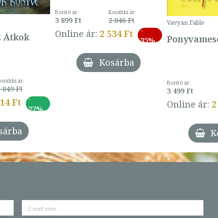
Borító ár:
Korábbi ár:
3 899 Ft
2 846 Ft
Vavyan Fable
-
Online ár:
2 534 Ft
z Átkok
Ponyvamesé
35%
Kosárba
orábbi ár:
Borító ár:
 849 Ft
3 499 Ft
-
014 Ft
Online ár:
2
27%
sárba
K