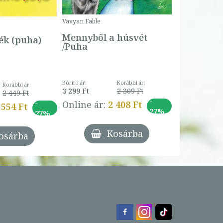
Borító ár:
Vavyan Fable
5 990 Ft
Online ár:
Mennyből a húsvét
k (puha)
/Puha
Borító ár:
Korábbi ár:
Korábbi ár:
3 299 Ft
2 309 Ft
2 449 Ft
-
-
Online ár:
2 408 Ft
 554 Ft
27%
27%
Kosárba
osárba