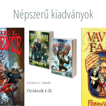
Népszerű kiadványok
Lőrincz L. László
Óriások I-II.