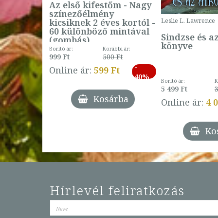
Az első kifestőm - Nagy
színezőélmény
 -
kicsiknek 2 éves kortól -
Leslie L. Lawrence
60 különböző mintával
Sindzse és a
(gombás)
könyve
Borító ár:
Korábbi ár:
999 Ft
500 Ft
ábbi ár:
-
793 Ft
Online ár:
599 Ft
-
40%
3 Ft
Borító ár:
K
27%
5 499 Ft
3
Kosárba
Online ár:
4 
árba
Ko
Hírlevél feliratkozás