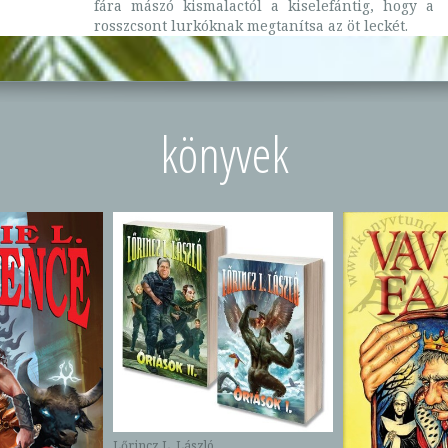
fára mászó kismalactól a kiselefántig, hogy a
rosszcsont lurkóknak megtanítsa az öt leckét.
könyvek
Lőrincz L. László