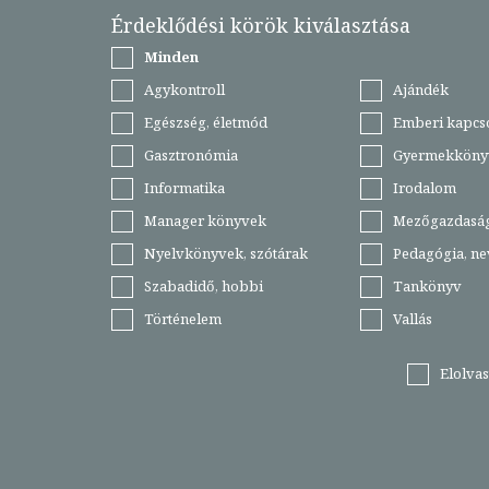
Érdeklődési körök kiválasztása
Minden
Agykontroll
Ajándék
Egészség, életmód
Emberi kapcs
Gasztronómia
Gyermekköny
Informatika
Irodalom
Manager könyvek
Mezőgazdasá
Nyelvkönyvek, szótárak
Pedagógia, ne
Szabadidő, hobbi
Tankönyv
Történelem
Vallás
Elolva