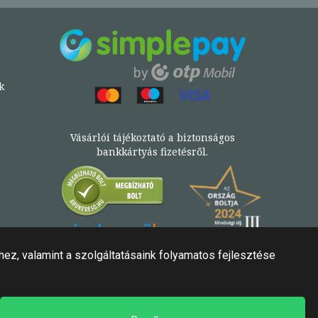
k
Vásárlói tájékoztató a biztonságos
bankkártyás fizetésről.
Könyv az Árukeresőn