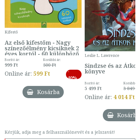
Kifestő
Az első kifestőm - Nagy
színezőélmény kicsiknek 2
éves kortól - 60 különböző
Leslie L. Lawrence
mintával (gombás)
Borító ár:
Korábbi ár:
Sindzse és az Átko
999 Ft
500 Ft
könyve
-
Online ár:
599 Ft
40%
Borító ár:
Korábbi ár
5 499 Ft
3 849 Ft
Kosárba
Online ár:
4 014 Ft
Kosárba
Kérjük, adja meg a felhasználónevét és a jelszavát!