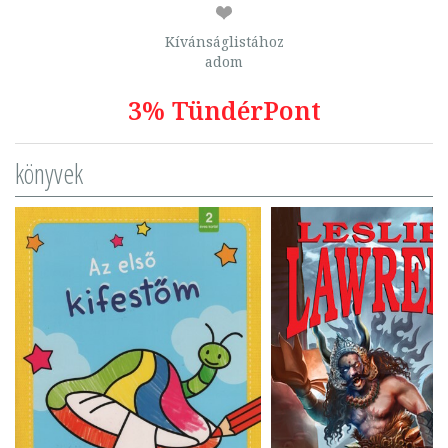
Kívánságlistához
adom
3% TündérPont
könyvek