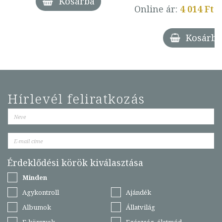
Kosárba
Online ár:
4 014 Ft
Kosárba
Hírlevél feliratkozás
Érdeklődési körök kiválasztása
Minden
Agykontroll
Ajándék
Albumok
Állatvilág
E-könyvek
Egészség, életmód