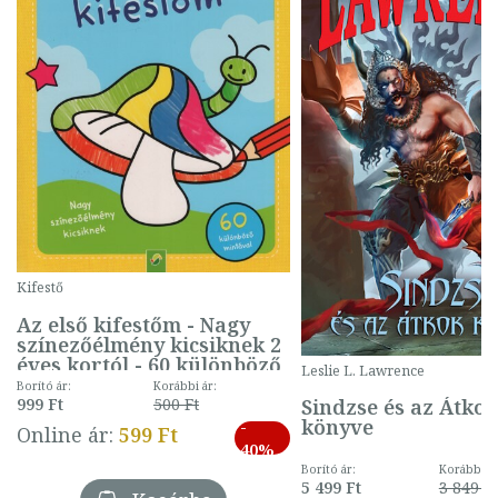
Kifestő
Az első kifestőm - Nagy
színezőélmény kicsiknek 2
éves kortól - 60 különböző
Leslie L. Lawrence
mintával (gombás)
Borító ár:
Korábbi ár:
Sindzse és az Átko
999 Ft
500 Ft
könyve
-
Online ár:
599 Ft
40%
Borító ár:
Korábbi ár
5 499 Ft
3 849 Ft