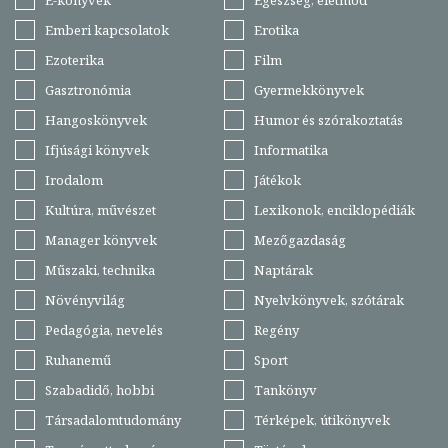
Emberi kapcsolatok
Erotika
Ezoterika
Film
Gasztronómia
Gyermekkönyvek
Hangoskönyvek
Humor és szórakoztatás
Ifjúsági könyvek
Informatika
Irodalom
Játékok
Kultúra, művészet
Lexikonok, enciklopédiák
Manager könyvek
Mezőgazdaság
Műszaki, technika
Naptárak
Növényvilág
Nyelvkönyvek, szótárak
Pedagógia, nevelés
Regény
Ruhanemű
Sport
Szabadidő, hobbi
Tankönyv
Társadalomtudomány
Térképek, útikönyvek