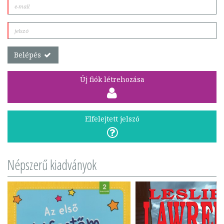
Belépés
Új fiók létrehozása
Elfelejtett jelszó
Népszerű kiadványok