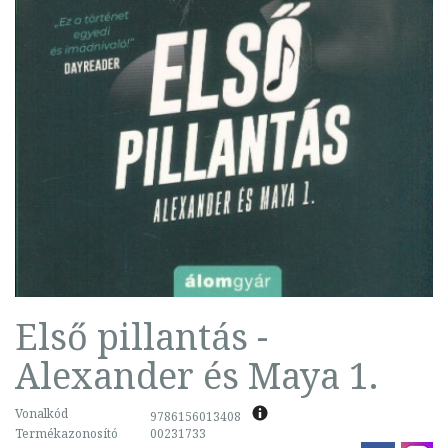
Első pillantás -
Alexander és Maya 1.
Vonalkód
9786156013408
Termékazonosító
00231733