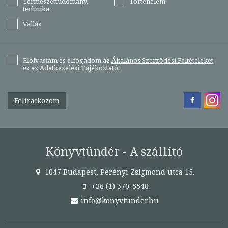
Természettudomány,
Történelem
technika
Vallás
Elolvastam és elfogadom az
Általános Szerződési Feltételeket
és az
Adatkezelési Tájékoztatót
Feliratkozom
Könyvtündér - A szállító
1047 Budapest, Perényi Zsigmond utca 15.
+36 (1) 370-5540
info@konyvtunder.hu