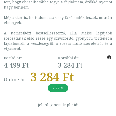
tett, hogy elviselhetőbbé tegye a fájdalmam, örökké nyomot
hagy bennem.
Még akkor is, ha tudom, csak egy fakó emlék leszek, miután
elmegyek.
A nemzetközi bestsellerszerző, Ella Maise legújabb
sorozatának első része egy szívszorító, gyönyörű történet a
fájdalomról, a veszteségről, a sosem múló szeretetről és a
vigaszról.
Borító ár:
Korábbi ár:
4 499 Ft
3 284 Ft
3 284 Ft
Online ár:
- 27%
Jelenleg nem kapható!