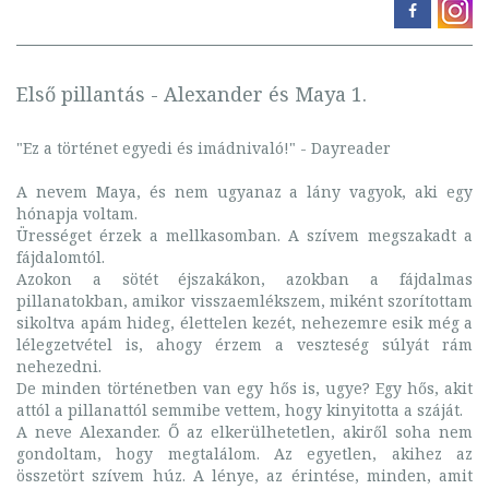
Első pillantás - Alexander és Maya 1.
"Ez a történet egyedi és imádnivaló!" - Dayreader
A nevem Maya, és nem ugyanaz a lány vagyok, aki egy
hónapja voltam.
Ürességet érzek a mellkasomban. A szívem megszakadt a
fájdalomtól.
Azokon a sötét éjszakákon, azokban a fájdalmas
pillanatokban, amikor visszaemlékszem, miként szorítottam
sikoltva apám hideg, élettelen kezét, nehezemre esik még a
lélegzetvétel is, ahogy érzem a veszteség súlyát rám
nehezedni.
De minden történetben van egy hős is, ugye? Egy hős, akit
attól a pillanattól semmibe vettem, hogy kinyitotta a száját.
A neve Alexander. Ő az elkerülhetetlen, akiről soha nem
gondoltam, hogy megtalálom. Az egyetlen, akihez az
összetört szívem húz. A lénye, az érintése, minden, amit