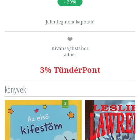
- 29%
Jelenleg nem kapható!
Kívánságlistához
adom
3% TündérPont
könyvek