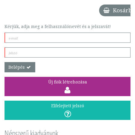
Kosárba
Kérjük, adja meg a felhasználónevét és a jelszavát!
Belépés
Új fiók létrehozása
Elfelejtett jelszó
Népszerű kiadványok