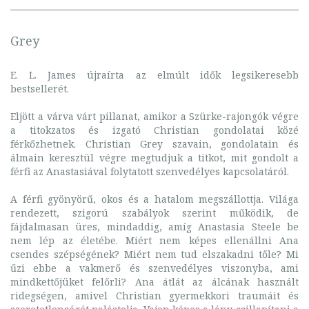
Grey
E. L. James újraírta az elmúlt idők legsikeresebb
bestsellerét.
Eljött a várva várt pillanat, amikor a Szürke-rajongók végre
a titokzatos és izgató Christian gondolatai közé
férkőzhetnek. Christian Grey szavain, gondolatain és
álmain keresztül végre megtudjuk a titkot, mit gondolt a
férfi az Anastasiával folytatott szenvedélyes kapcsolatáról.
A férfi gyönyörű, okos és a hatalom megszállottja. Világa
rendezett, szigorú szabályok szerint működik, de
fájdalmasan üres, mindaddig, amíg Anastasia Steele be
nem lép az életébe. Miért nem képes ellenállni Ana
csendes szépségének? Miért nem tud elszakadni tőle? Mi
űzi ebbe a vakmerő és szenvedélyes viszonyba, ami
mindkettőjüket felőrli? Ana átlát az álcának használt
ridegségen, amivel Christian gyermekkori traumáit és