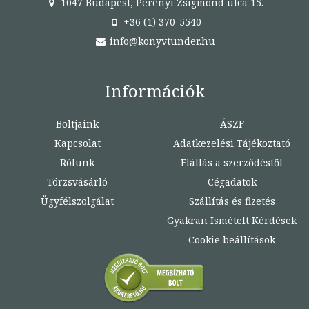
1047 Budapest, Perényi Zsigmond utca 15.
+36 (1) 370-5540
info@konyvtunder.hu
Információk
Boltjaink
ÁSZF
Kapcsolat
Adatkezelési Tájékoztató
Rólunk
Elállás a szerződéstől
Törzsvásárló
Cégadatok
Ügyfélszolgálat
Szállítás és fizetés
Gyakran Ismételt Kérdések
Cookie beállítások