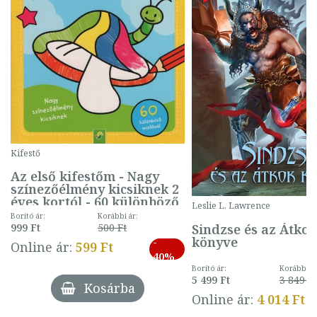
Kifestő
Az első kifestőm - Nagy
színezőélmény kicsiknek 2
éves kortól - 60 különböző
Leslie L. Lawrence
mintával (gombás)
Borító ár:
Korábbi ár:
Sindzse és az Átko
999 Ft
500 Ft
könyve
-
Online ár:
599 Ft
40%
Borító ár:
Korábbi ár
5 499 Ft
3 849 Ft
Kosárba
Online ár:
4 014 Ft