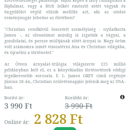
szeretetlenségét palástolja. Vajon képes a lány csillapítani a
fájdalmat, vagy a férfi lelkét emésztő sötét vágyak és
öngyűlölet végül elűzik mellőle azt, aki az utolsó
reménysugár lehetne az életében?
"Christian rendkívül összetett személyiség - nyilatkozta
James -, az olvasóimat mindig is izgatták a vágyai, a
gondolatai, és persze múltjának sötét árnyai is. Nagy öröm
volt számomra ismét visszatérni Ana és Christian világába,
és újraélni a történetet."
Az Ötven árnyalat-trilógia világszerte 125 millió
példányban kelt el, ez a könyvkiadás történetének eddigi
legsikeresebb sorozata. E. L. James GREY című regénye
június 18-án, Christian születésnapján jelenik meg az USA-
ban.
Borító ár:
Korábbi ár:
3 990 Ft
3 990 Ft
2 828 Ft
Online ár: