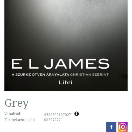
Grey
Vonalkód
9789633107027
Termékazonosító
00207277