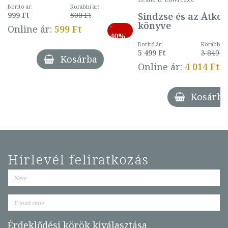
mintával (gombás)
Borító ár:
Korábbi ár:
Sindzse és az Átko
999 Ft
500 Ft
könyve
-
Online ár:
599 Ft
40%
Borító ár:
Korábbi ár
5 499 Ft
3 849 Ft
Kosárba
Online ár:
4 014 Ft
Kosárba
Hírlevél feliratkozás
Érdeklődési körök kiválasztása