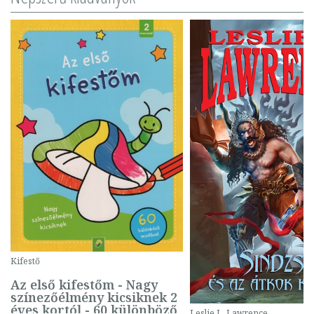
Kifestő
Az első kifestőm - Nagy
színezőélmény kicsiknek 2
éves kortól - 60 különböző
Leslie L. Lawrence