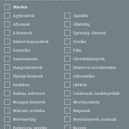
Minden
Agykontroll
Ajándék
Albumok
Állatvilág
E-könyvek
Egészség, életmód
Emberi kapcsolatok
Erotika
Ezoterika
Film
Gasztronómia
Gyermekkönyvek
Hangoskönyvek
Humor és szórakoztatás
Ifjúsági könyvek
Informatika
Irodalom
Játékok
Kultúra, művészet
Lexikonok, enciklopédiák
Manager könyvek
Mezőgazdaság
Műszaki, technika
Naptárak
Növényvilág
Nyelvkönyvek, szótárak
Pedagógia, nevelés
Regény