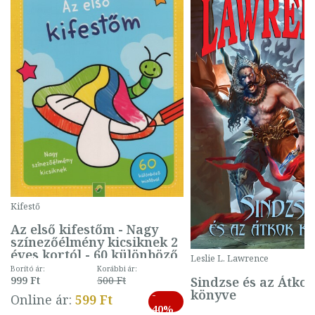
Kifestő
Az első kifestőm - Nagy
színezőélmény kicsiknek 2
éves kortól - 60 különböző
Leslie L. Lawrence
mintával (gombás)
Borító ár:
Korábbi ár:
Sindzse és az Átko
999 Ft
500 Ft
könyve
-
Online ár:
599 Ft
40%