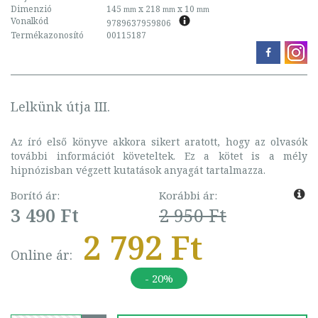
Dimenzió
145
x 218
x 10
mm
mm
mm
Vonalkód
9789637959806
Termékazonosító
00115187
Lelkünk útja III.
Az író első könyve akkora sikert aratott, hogy az olvasók
további információt követeltek. Ez a kötet is a mély
hipnózisban végzett kutatások anyagát tartalmazza.
Borító ár:
Korábbi ár:
3 490 Ft
2 950 Ft
2 792 Ft
Online ár:
- 20%