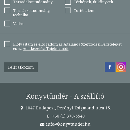
Társadalomtudomány
Térképek, útikönyvek
Természettudomány,
Történelem
technika
Vallás
Elolvastam és elfogadom az
Általános Szerződési Feltételeket
és az
Adatkezelési Tájékoztatót
Feliratkozom
Könyvtündér - A szállító
1047 Budapest, Perényi Zsigmond utca 15.
+36 (1) 370-5540
info@konyvtunder.hu