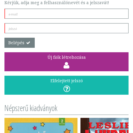
Kérjük, adja meg a felhasználónevét és a jelszavát!
Belépés
Új fiók létrehozása
Elfelejtett jelszó
Népszerű kiadványok