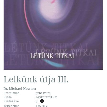
Lelkünk útja III.
Dr. Michael Newton
Kötési mód
puha kötés
Kiadó
Agykontroll Kft.
Kiadás éve
0
Terjedelme
175
oldal