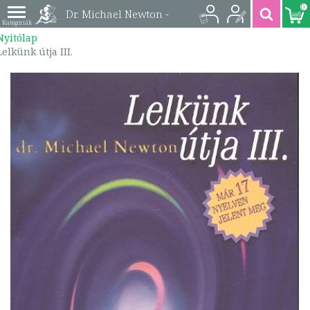
0
Dr. Michael Newton -
Nyitólap
Lelkünk útja III. |
Lelkünk útja III.
9789637959806