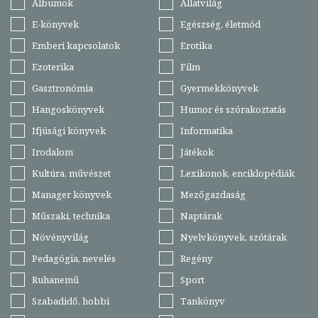
Albumok
Állatvilág
E-könyvek
Egészség, életmód
Emberi kapcsolatok
Erotika
Ezoterika
Film
Gasztronómia
Gyermekkönyvek
Hangoskönyvek
Humor és szórakoztatás
Ifjúsági könyvek
Informatika
Irodalom
Játékok
Kultúra, művészet
Lexikonok, enciklopédiák
Manager könyvek
Mezőgazdaság
Műszaki, technika
Naptárak
Növényvilág
Nyelvkönyvek, szótárak
Pedagógia, nevelés
Regény
Ruhanemű
Sport
Szabadidő, hobbi
Tankönyv