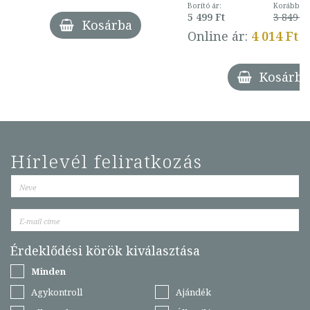
Borító ár:
Korábbi ár
5 499 Ft
3 849 Ft
Kosárba
Online ár:
4 014 Ft
Kosárba
Hírlevél feliratkozás
Érdeklődési körök kiválasztása
Minden
Agykontroll
Ajándék