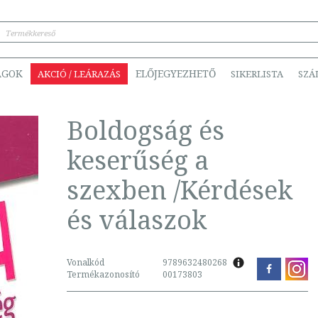
ÁGOK
ELŐJEGYEZHETŐ
AKCIÓ / LEÁRAZÁS
SIKERLISTA
SZÁ
Boldogság és
keserűség a
szexben /Kérdések
és válaszok
Vonalkód
9789632480268
Termékazonosító
00173803