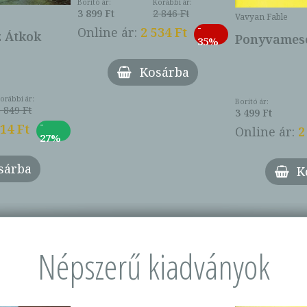
Borító ár:
Korábbi ár:
3 899 Ft
2 846 Ft
Vavyan Fable
-
Online ár:
2 534 Ft
z Átkok
Ponyvamesé
35%
Kosárba
orábbi ár:
Borító ár:
 849 Ft
3 499 Ft
-
014 Ft
Online ár:
2
27%
sárba
K
Népszerű kiadványok