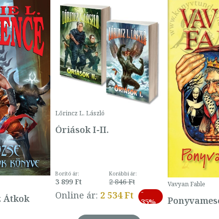
Lőrincz L. László
Óriások I-II.
Borító ár:
Korábbi ár:
3 899 Ft
2 846 Ft
Vavyan Fable
-
Online ár:
2 534 Ft
z Átkok
Ponyvamesé
35%