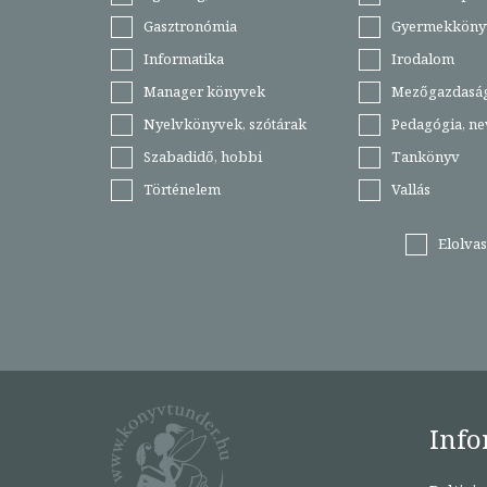
Gasztronómia
Gyermekköny
Informatika
Irodalom
Manager könyvek
Mezőgazdasá
Nyelvkönyvek, szótárak
Pedagógia, ne
Szabadidő, hobbi
Tankönyv
Történelem
Vallás
Elolva
Info