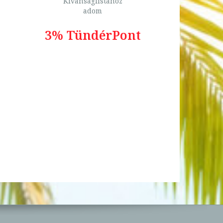
Kívánságlistához
adom
3% TündérPont