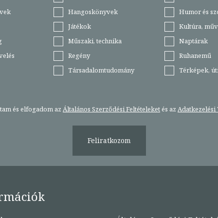
vek
Hangoskönyvek
Humor és sz
Játékok
Kultúra, műv
g
Műszaki, technika
Naptárak
velés
Regény
Ruhanemű
Társadalomtudomány
Térképek, ú
stam és elfogadom az
Általános Szerződési Feltételeket
és az
Adatkezelési 
Feliratkozom
rmációk