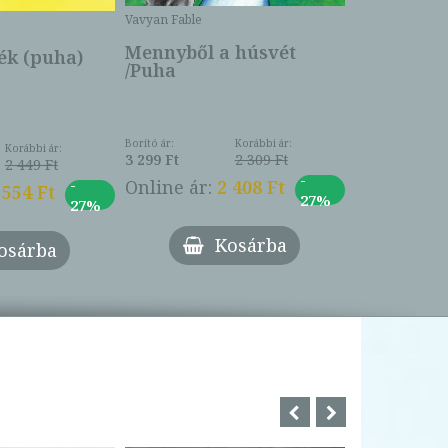
Borító ár:
Vavyan Fable
5 990 Ft
Online ár:
Mennyből a húsvét
k (puha)
/Puha
Borító ár:
Korábbi ár:
Korábbi ár:
3 299 Ft
2 309 Ft
2 449 Ft
-
-
Online ár:
2 408 Ft
 554 Ft
27%
27%
Kosárba
osárba