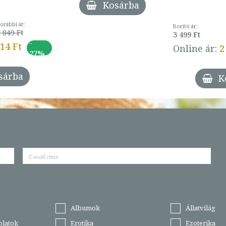
Kosárba
orábbi ár:
Borító ár:
 849 Ft
3 499 Ft
-
014 Ft
Online ár:
2
27%
sárba
K
Albumok
Állatvilág
olatok
Erotika
Ezoterika