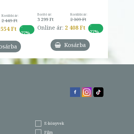
Borító ár:
Korábbi ár:
Korábbi ár:
3 299 Ft
2 309 Ft
2 449 Ft
-
-
Online ár:
2 408 Ft
 554 Ft
27%
27%
Kosárba
osárba
E-könyvek
Film