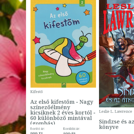
Kifestő
Az első kifestőm - Nagy
színezőélmény
 -
kicsiknek 2 éves kortól -
Leslie L. Lawrence
60 különböző mintával
Sindzse és a
(gombás)
könyve
Borító ár:
Korábbi ár:
999 Ft
500 Ft