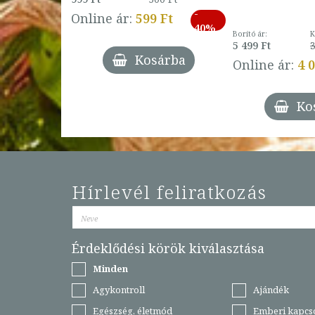
ábbi ár:
-
793 Ft
Online ár:
599 Ft
-
40%
3 Ft
Borító ár:
K
27%
5 499 Ft
3
Kosárba
Online ár:
4 
árba
Ko
Hírlevél feliratkozás
Érdeklődési körök kiválasztása
Minden
Agykontroll
Ajándék
Egészség, életmód
Emberi kapcs