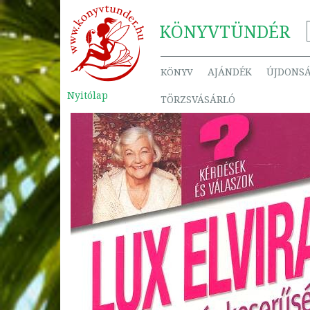
KÖNYV
TÜNDÉR
AJÁNDÉK
ÚJDONS
KÖNYV
Nyitólap
TÖRZSVÁSÁRLÓ