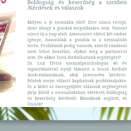
Boldogság és keserűség a szexben
/Kérdések és válaszok
Milyen a jó szexuális élet? Erre nincs recept,
mint ahogy a gondok megoldására sem. Viszont
nincs új a nap alatt. Amennyire eltérő két ember
igénye, hasonlóak a gondok is a szexualitás
terén. Problémák pedig vannak, amiről ráadásul
nem lehet beszélni, olykor még a partnerrel
sem. De akkor hová fordulhatunk segítségért?
Dr. Lux Elvira szexuálpszichológus 40 év
tapasztalatával nyújt támaszt a hozzá forduló
tanácstalanoknak, akik internetes kérdezz-
felelek során választ kaphatnak problémájukra.
Ez a kötet az összegyűjtött válaszok segítségével
járja körül a szexualitásban elérhető boldogság
és keserűség kérdését. Másoknak segített, és
Önnek?