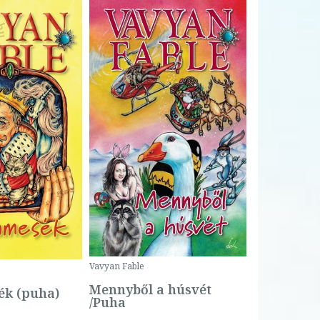
Bartos Erika
Bogyó és 
Csengetty
Borító ár:
Vavyan Fable
5 990 Ft
Online ár:
Mennyből a húsvét
k (puha)
/Puha