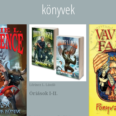
könyvek
Lőrincz L. László
Óriások I-II.