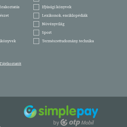
órakoztatás
Ifjúsági könyvek
észet
Lexikonok, enciklopédiák
Növényvilág
Sport
tikönyvek
Természettudomány, technika
Tájékoztatót