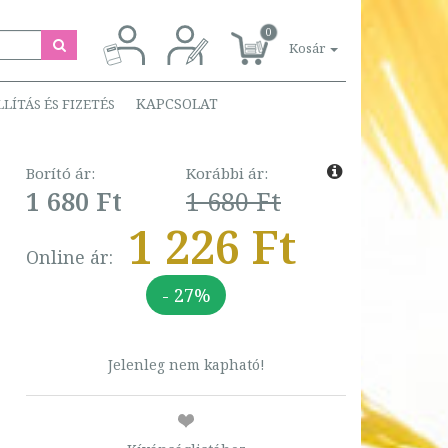
0
Kosár
KAPCSOLAT
LLÍTÁS ÉS FIZETÉS
Borító ár:
Korábbi ár:
1 680 Ft
1 680 Ft
1 226 Ft
Online ár:
- 27%
Jelenleg nem kapható!