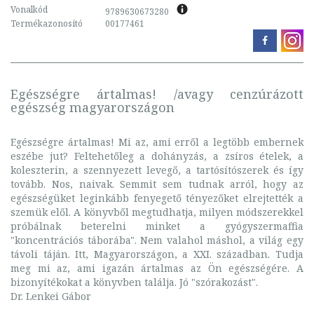
Vonalkód
9789630673280
Termékazonosító
00177461
Egészségre ártalmas! /avagy cenzúrázott
egészség magyarországon
Egészségre ártalmas! Mi az, ami erről a legtöbb embernek
eszébe jut? Feltehetőleg a dohányzás, a zsíros ételek, a
koleszterin, a szennyezett levegő, a tartósítószerek és így
tovább. Nos, naivak. Semmit sem tudnak arról, hogy az
egészségüket leginkább fenyegető tényezőket elrejtették a
szemük elől. A könyvből megtudhatja, milyen módszerekkel
próbálnak beterelni minket a gyógyszermaffia
"koncentrációs táborába". Nem valahol máshol, a világ egy
távoli táján. Itt, Magyarországon, a XXI. században. Tudja
meg mi az, ami igazán ártalmas az Ön egészségére. A
bizonyítékokat a könyvben találja. Jó "szórakozást".
Dr. Lenkei Gábor