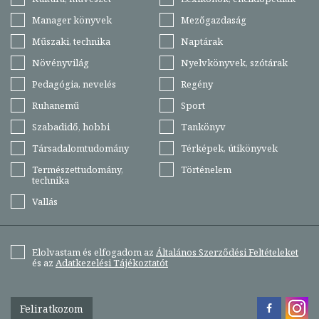
Manager könyvek
Mezőgazdaság
Műszaki, technika
Naptárak
Növényvilág
Nyelvkönyvek, szótárak
Pedagógia, nevelés
Regény
Ruhanemű
Sport
Szabadidő, hobbi
Tankönyv
Társadalomtudomány
Térképek, útikönyvek
Természettudomány,
Történelem
technika
Vallás
Elolvastam és elfogadom az
Általános Szerződési Feltételeket
és az
Adatkezelési Tájékoztatót
Feliratkozom