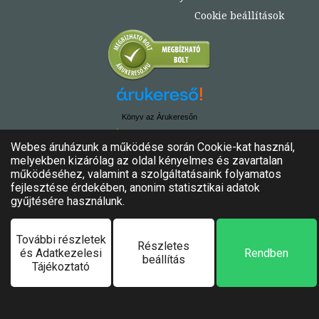
Cookie beállítások
Könyv az Árukeresőn
© Copyright 2020. - 2024. Könyvtündér
Minden jog fenntartva!
Felhasználási feltételek