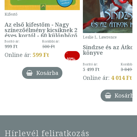
Kifestő
Az első kifestőm - Nagy
színezőélmény kicsiknek 2
éves kortól - 60 különböző
Leslie L. Lawrence
mintával (gombás)
Borító ár:
Korábbi ár:
Sindzse és az Átko
999 Ft
500 Ft
könyve
-
Online ár:
599 Ft
40%
Borító ár:
Korábbi ár
5 499 Ft
3 849 Ft
Kosárba
Online ár:
4 014 Ft
Kosárba
Hírlevél feliratkozás