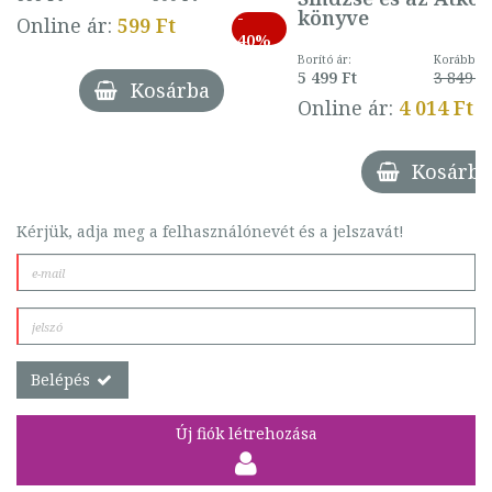
könyve
-
Online ár:
599 Ft
40%
Borító ár:
Korábbi ár
5 499 Ft
3 849 Ft
Kosárba
Online ár:
4 014 Ft
Kosárba
Kérjük, adja meg a felhasználónevét és a jelszavát!
Belépés
Új fiók létrehozása