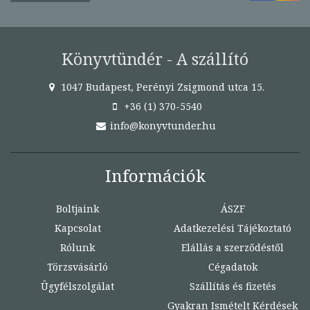
Könyvtündér - A szállító
1047 Budapest, Perényi Zsigmond utca 15.
+36 (1) 370-5540
info@konyvtunder.hu
Információk
Boltjaink
ÁSZF
Kapcsolat
Adatkezelési Tájékoztató
Rólunk
Elállás a szerződéstől
Törzsvásárló
Cégadatok
Ügyfélszolgálat
Szállítás és fizetés
Gyakran Ismételt Kérdések