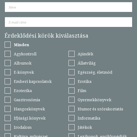
Érdeklődési körök kiválasztása
Minden
Agykontroll
Ajándék
Albumok
Állatvilág
E-könyvek
Egészség, életmód
Emberi kapcsolatok
Erotika
Ezoterika
Film
Gasztronómia
Gyermekkönyvek
Hangoskönyvek
Humor és szórakoztatás
Ifjúsági könyvek
Informatika
Irodalom
Játékok
Kultúra, művészet
Lexikonok, enciklopédiák