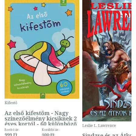
Kifestő
Az első kifestőm - Nagy
színezőélmény kicsiknek 2
éves kortól - 60 különböző
Leslie L. Lawrence
mintával (gombás)
Borító ár:
Korábbi ár:
Sindzse és az Átko
999 Ft
500 Ft