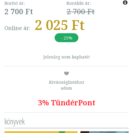
Borító ár:
Korábbi ár:
2 700 Ft
2 700 Ft
2 025 Ft
Online ár:
- 25%
Jelenleg nem kapható!
Kívánságlistához
adom
3% TündérPont
könyvek