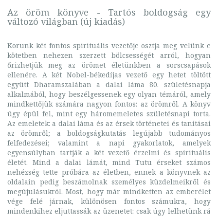
Az öröm könyve - Tartós boldogság egy
változó világban (új kiadás)
Korunk két fontos spirituális vezetője osztja meg velünk e
kötetben nehezen szerzett bölcsességét arról, hogyan
őrizhetjük meg az örömet életünkben a sorscsapások
ellenére. A két Nobel-békedíjas vezető egy hetet töltött
együtt Dharamszalában a dalai láma 80. születésnapja
alkalmából, hogy beszélgessenek egy olyan témáról, amely
mindkettőjük számára nagyon fontos: az örömről. A könyv
úgy épül fel, mint egy háromemeletes születésnapi torta.
Az emeletek: a dalai láma és az érsek történetei és tanításai
az örömről; a boldogságkutatás legújabb tudományos
felfedezései; valamint a napi gyakorlatok, amelyek
egyensúlyban tartják a két vezető érzelmi és spirituális
életét. Mind a dalai lámát, mind Tutu érseket számos
nehézség tette próbára az életben, ennek a könyvnek az
oldalain pedig beszámolnak személyes küzdelmeikről és
megújulásukról. Most, hogy már mindketten az emberélet
vége felé járnak, különösen fontos számukra, hogy
mindenkihez eljuttassák az üzenetet: csak úgy lelhetünk rá