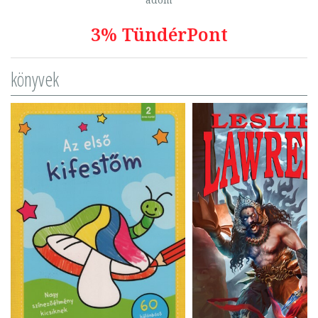
3% TündérPont
könyvek