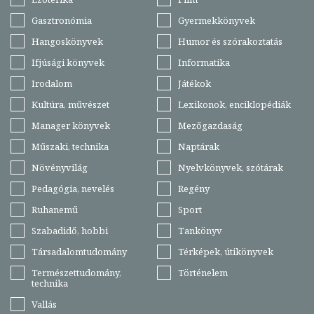
Gasztronómia
Gyermekkönyvek
Hangoskönyvek
Humor és szórakoztatás
Ifjúsági könyvek
Informatika
Irodalom
Játékok
Kultúra, művészet
Lexikonok, enciklopédiák
Manager könyvek
Mezőgazdaság
Műszaki, technika
Naptárak
Növényvilág
Nyelvkönyvek, szótárak
Pedagógia, nevelés
Regény
Ruhanemű
Sport
Szabadidő, hobbi
Tankönyv
Társadalomtudomány
Térképek, útikönyvek
Természettudomány,
Történelem
technika
Vallás