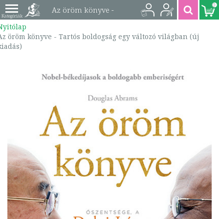
0
Az öröm könyve -
Nyitólap
Tartós boldogság egy
Az öröm könyve - Tartós boldogság egy változó világban (új
kiadás)
változó világban (új
kiadás) |
9789634795230