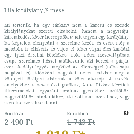
Lila királylány /9 mese
Mi történik, ha egy sárkány nem a karcsú és szende
királylányokat szereti elrabolni, hanem a nagyszájú,
káromkodós, kövér hercegnőket? Mit tegyen egy királylány,
ha képtelen elengedni a szerelme kezét, és ezért még a
mosdóba is elkíséri? És vajon el lehet vágni éles karddal
egy igazi érzelmi köteléket? Dóka Péter mesevilágában
csupa szerelmes hőssel találkozunk, aki keresi a párját,
ezer akadályt legyőz, megküzd az ellenséggel (néha saját
magával is), időnként nagyokat nevet, máskor meg a
könnyeit törölgeti akárcsak a kötet olvasója. A mesék,
amelyekhez a neves észt grafikus, Anne Pikkov készített
illusztrációkat, egyaránt szólnak gyerekhez, szülőhöz,
nagyszülőhöz mindenkihez, aki volt már szerelmes, vagy
szeretne szerelmes lenni.
Borító ár:
Korábbi ár:
2 490 Ft
1 743 Ft