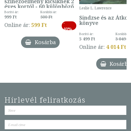
színezőélmény kicsiknek 2
éves kortól - 60 különböző
Leslie L. Lawrence
mintával (gombás)
Borító ár:
Korábbi ár:
Sindzse és az Átko
999 Ft
500 Ft
könyve
-
Online ár:
599 Ft
40%
Borító ár:
Korábbi ár
5 499 Ft
3 849 Ft
Kosárba
Online ár:
4 014 Ft
Kosárba
Hírlevél feliratkozás