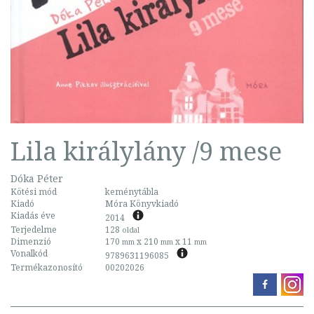
Lila királylány /9 mese
Dóka Péter
Kötési mód
keménytábla
Kiadó
Móra Könyvkiadó
Kiadás éve
2014
Terjedelme
128
oldal
Dimenzió
170
x 210
x 11
mm
mm
mm
Vonalkód
9789631196085
Termékazonosító
00202026