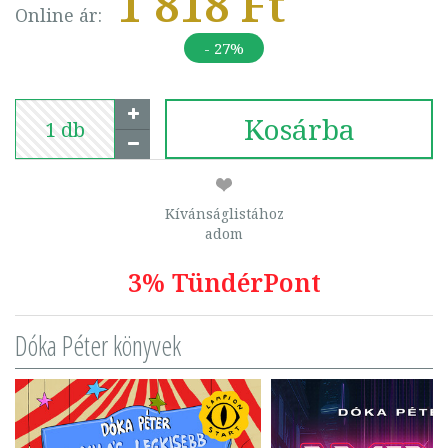
1 818 Ft
Online ár:
- 27%
Kosárba
Kívánságlistához
adom
3% TündérPont
Dóka Péter könyvek