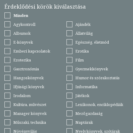
Érdeklődési körök kiválasztása
Minden
Agykontroll
Ajándék
Albumok
Állatvilág
E-könyvek
Egészség, életmód
Emberi kapcsolatok
Erotika
Ezoterika
Film
Gasztronómia
Gyermekkönyvek
Hangoskönyvek
Humor és szórakoztatás
Ifjúsági könyvek
Informatika
Irodalom
Játékok
Kultúra, művészet
Lexikonok, enciklopédiák
Manager könyvek
Mezőgazdaság
Műszaki, technika
Naptárak
Növényvilág
Nyelvkönyvek, szótárak