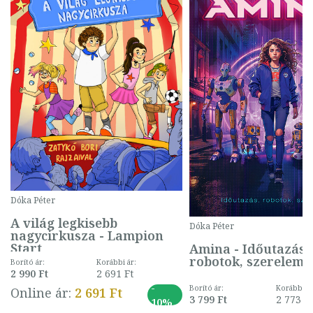
Dóka Péter
A világ legkisebb
Dóka Péter
nagycirkusza - Lampion
l
Start
Amina - Időutazás,
robotok, szerelem
Borító ár:
Korábbi ár:
2 990 Ft
2 691 Ft
-
Borító ár:
Korábbi ár
Online ár:
2 691 Ft
3 799 Ft
2 773 Ft
10%