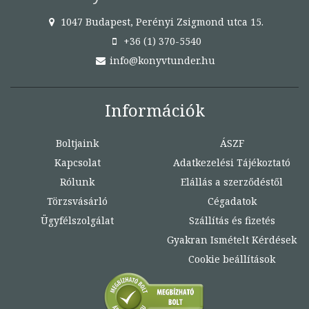
1047 Budapest, Perényi Zsigmond utca 15.
+36 (1) 370-5540
info@konyvtunder.hu
Információk
Boltjaink
ÁSZF
Kapcsolat
Adatkezelési Tájékoztató
Rólunk
Elállás a szerződéstől
Törzsvásárló
Cégadatok
Ügyfélszolgálat
Szállítás és fizetés
Gyakran Ismételt Kérdések
Cookie beállítások