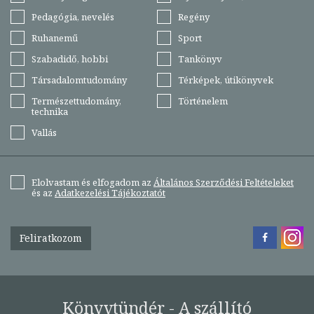
Pedagógia, nevelés
Regény
Ruhanemű
Sport
Szabadidő, hobbi
Tankönyv
Társadalomtudomány
Térképek, útikönyvek
Természettudomány,
Történelem
technika
Vallás
Elolvastam és elfogadom az
Általános Szerződési Feltételeket
és az
Adatkezelési Tájékoztatót
Feliratkozom
Könyvtündér - A szállító