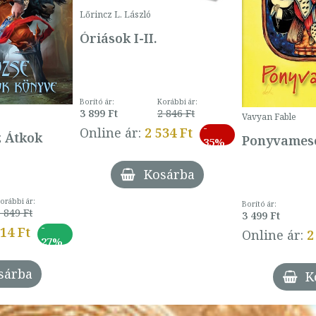
Lőrincz L. László
Óriások I-II.
Borító ár:
Korábbi ár:
3 899 Ft
2 846 Ft
Vavyan Fable
-
Online ár:
2 534 Ft
z Átkok
Ponyvamesé
35%
Kosárba
orábbi ár:
Borító ár:
 849 Ft
3 499 Ft
-
014 Ft
Online ár:
2
27%
sárba
K