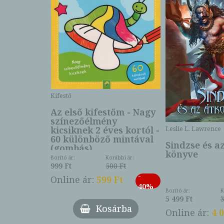
Kifestő
Az első kifestőm - Nagy
színezőélmény
 -
kicsiknek 2 éves kortól -
Leslie L. Lawrence
60 különböző mintával
Sindzse és a
(gombás)
könyve
Borító ár:
Korábbi ár:
999 Ft
500 Ft
ábbi ár:
-
793 Ft
Online ár:
599 Ft
-
40%
3 Ft
Borító ár:
K
27%
5 499 Ft
3
Kosárba
Online ár:
4 
árba