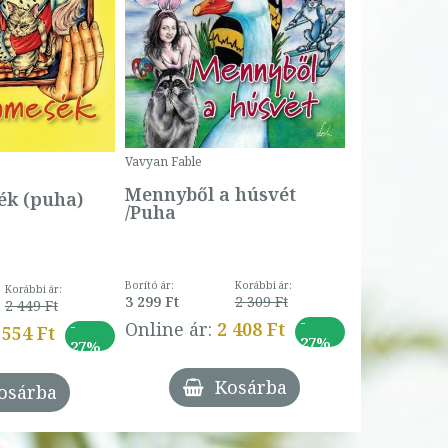
Bartos Erika
Bogyó és 
Csengetty
Borító ár:
Vavyan Fable
5 990 Ft
Online ár:
Mennyből a húsvét
k (puha)
/Puha
Borító ár:
Korábbi ár:
Korábbi ár:
3 299 Ft
2 309 Ft
2 449 Ft
-
-
Online ár:
2 408 Ft
 554 Ft
27%
27%
Kosárba
osárba