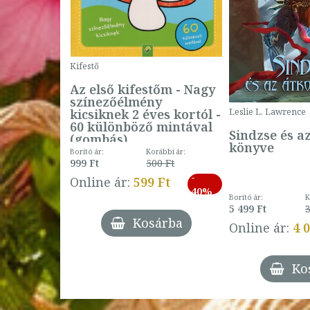
Kifestő
Az első kifestőm - Nagy
színezőélmény
 -
kicsiknek 2 éves kortól -
Leslie L. Lawrence
60 különböző mintával
Sindzse és a
(gombás)
könyve
Borító ár:
Korábbi ár:
999 Ft
500 Ft
ábbi ár:
-
793 Ft
Online ár:
599 Ft
-
40%
3 Ft
Borító ár:
K
27%
5 499 Ft
3
Kosárba
Online ár:
4 
árba
Ko