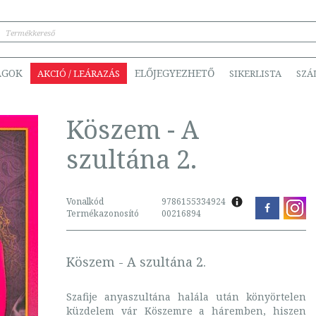
ÁGOK
ELŐJEGYEZHETŐ
AKCIÓ / LEÁRAZÁS
SIKERLISTA
SZÁ
Köszem - A
szultána 2.
Vonalkód
9786155334924
Termékazonosító
00216894
Köszem - A szultána 2.
Szafije anyaszultána halála után könyörtelen
küzdelem vár Köszemre a háremben, hiszen