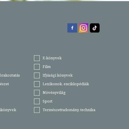
E-könyvek
Film
órakoztatás
Ifjúsági könyvek
észet
Lexikonok, enciklopédiák
Növényvilág
Sport
tikönyvek
Természettudomány, technika