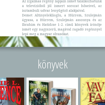
Az izgalmas regény lapjain ismét találkozhatunk
a televízióból jól ismert sorozat hőseivel, az
isztambuli udvar lenyűgöző alakjaival.
Demet Altinyeleklioglu, a Hürrem, Szulejmán
ágyasa, a Hürrem, Szulejmán asszonya és az
Ibrahim és Hatidzse 1-2. című könyvek írónője
ismét egy nagyszerű, magával ragadó regénnyel
lepi meg a magyar olvasókat.
könyvek