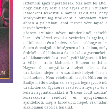
Isztambul igazi viperafészek. Már nem fél attól,
hogy csak egy lesz a sok ágyas közül. Született
lázadóként felkészül a harcra. Esküt tesz, hogy
királynőként fog uralkodni a birodalom felett
abban a palotában, ahol testvér vére tapad a
testvér kezéhez.
Köszem szultána néven mindenkinél erősebb
lesz. Erős kézzel vezeti a vezíreket és agákat, a
politikusokat és a hadvezéreket. Csakhogy miért
éppen őt szolgálná hűségesen a birodalom, mely
érdekében feláldozta a fiatalságát, a gyermekeit,
a lelkiismeretét és a reményeit? Mégiscsak ő lett
a világot uraló Mahpejker Köszem szultána.
Nagyszerűen megállta a helyét még a fiai
uralkodása idején is! A szultánok helyett ő írta a
történelmet. Nem véletlenül tartják Hürrem és
Szafije méltó utódjának, az egyik legnagyobb női
uralkodónak. Egyszerre csatázott a nyugati és a
keleti nagyhatalmakkal. A "három őrült szultán"
korszakában renddel és nyugalommal
ajándékozta meg a birodalom népét. Számtalan
alkalommal dacolt a halállal.