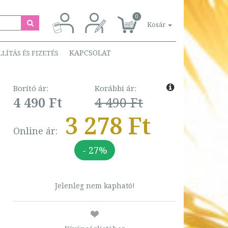
0
Kosár
KAPCSOLAT
LLÍTÁS ÉS FIZETÉS
Borító ár:
Korábbi ár:
4 490 Ft
4 490 Ft
3 278 Ft
Online ár:
- 27%
Jelenleg nem kapható!