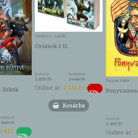
Lőrincz L. László
Óriások I-II.
Borító ár:
Korábbi ár:
3 899 Ft
2 846 Ft
Vavyan Fable
-
Online ár:
2 534 Ft
z Átkok
Ponyvamesé
35%
Kosárba
orábbi ár:
Borító ár:
 849 Ft
3 499 Ft
-
014 Ft
Online ár:
2
27%