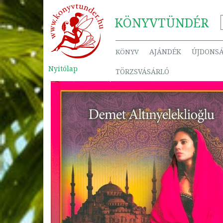
KÖNYV
TÜNDÉR
AJÁNDÉK
ÚJDONS
KÖNYV
Nyitólap
TÖRZSVÁSÁRLÓ