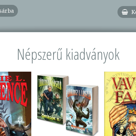
sárba
K
Népszerű kiadványok