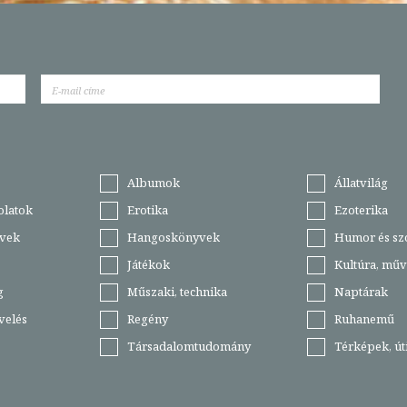
Albumok
Állatvilág
olatok
Erotika
Ezoterika
vek
Hangoskönyvek
Humor és sz
Játékok
Kultúra, műv
g
Műszaki, technika
Naptárak
velés
Regény
Ruhanemű
Társadalomtudomány
Térképek, ú