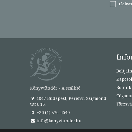
Elolva
Info
Boltjai
Kapcsol
Rólunk
Könyvtündér - A szállító
Cégada
1047 Budapest, Perényi Zsigmond
Törzsvá
utca 15.
+36 (1) 370-5540
info@konyvtunder.hu