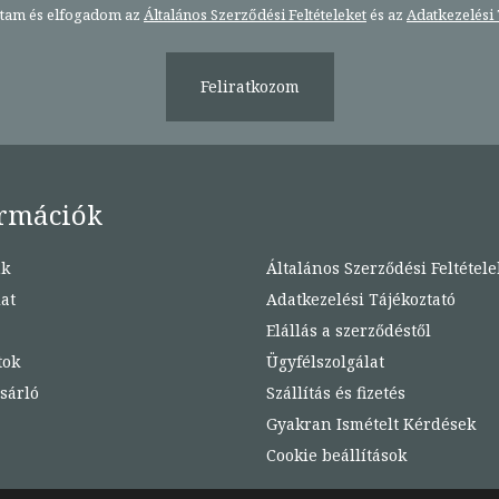
stam és elfogadom az
Általános Szerződési Feltételeket
és az
Adatkezelési 
Feliratkozom
rmációk
nk
Általános Szerződési Feltétele
at
Adatkezelési Tájékoztató
Elállás a szerződéstől
tok
Ügyfélszolgálat
sárló
Szállítás és fizetés
Gyakran Ismételt Kérdések
Cookie beállítások