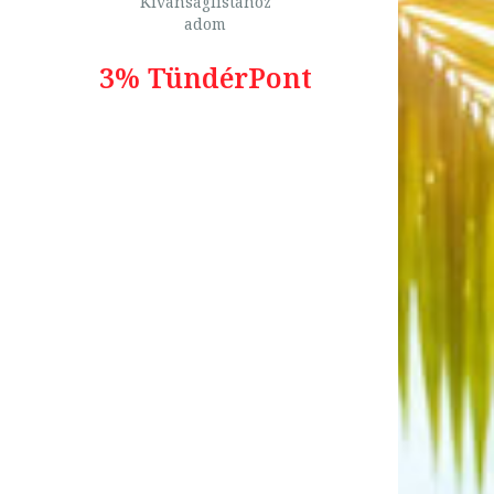
Kívánságlistához
adom
3% TündérPont