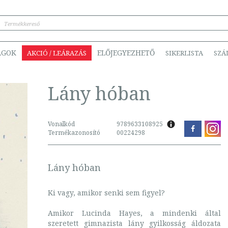
ÁGOK
ELŐJEGYEZHETŐ
AKCIÓ / LEÁRAZÁS
SIKERLISTA
SZÁ
Lány hóban
Vonalkód
9789633108925
Termékazonosító
00224298
Lány hóban
Ki vagy, amikor senki sem figyel?
Amikor Lucinda Hayes, a mindenki által
szeretett gimnazista lány gyilkosság áldozata