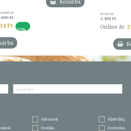
Kosárba
orábbi ár:
Borító ár:
 849 Ft
3 499 Ft
-
014 Ft
Online ár:
2
27%
sárba
K
Albumok
Állatvilág
olatok
Erotika
Ezoterika