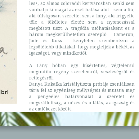
lesz, az álmos coloradói kertvárosban senki sem
vonhatja ki magát az eset hatása alól – sem a fiú,
aki túlságosan szerette; sem a lány, aki irigyelte
tőle a tökéletes életét; sem a nyomozással
megbízott tiszt. A tragédia utóhatásaként ez a
három megkerülhetetlen szereplő – Cameron,
Jade és Russ – kénytelen szembenézni a
legsötétebb titkaikkal, hogy megleljék a békét, az
igazságot, vagy mindkettőt.
A Lány hóban egy kísérteties, végtelenül
megindító regény szerelemről, veszteségről és
rettegésről.
Danya Kukafka kristálytiszta prózája zseniálisan
tárja fel az egyéniség mélységeit és mutatja meg
a pengeéles határvonalat a szeretet és
megszállottság, a nézés és a látás, az igazság és
az emlékezet között..