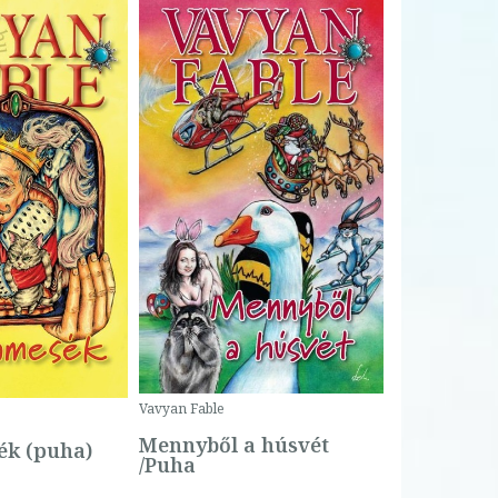
Bartos Erika
Bogyó és 
Csengetty
Borító ár:
Vavyan Fable
5 990 Ft
Online ár:
Mennyből a húsvét
k (puha)
/Puha