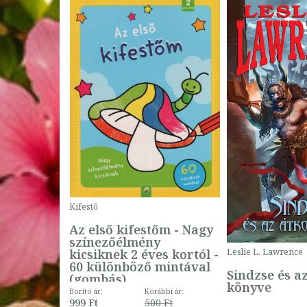
Kifestő
Az első kifestőm - Nagy
színezőélmény
 -
kicsiknek 2 éves kortól -
Leslie L. Lawrence
60 különböző mintával
Sindzse és a
(gombás)
könyve
Borító ár:
Korábbi ár:
999 Ft
500 Ft
ábbi ár: