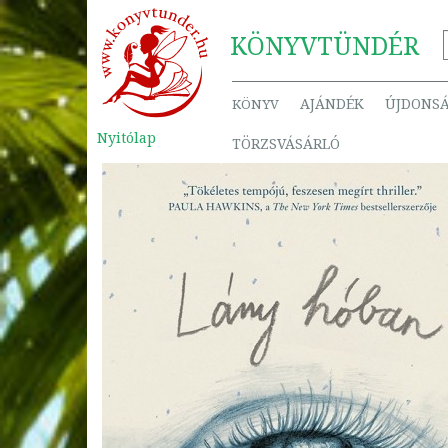
KÖNYV
TÜNDÉR
AJÁNDÉK
ÚJDONS
KÖNYV
Nyitólap
TÖRZSVÁSÁRLÓ