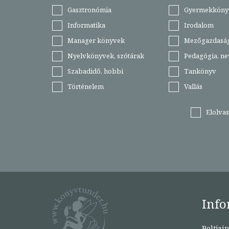
Gasztronómia
Gyermekköny
Informatika
Irodalom
Manager könyvek
Mezőgazdasá
Nyelvkönyvek, szótárak
Pedagógia, ne
Szabadidő, hobbi
Tankönyv
Történelem
Vallás
Elolva
Info
Boltjai