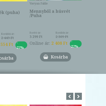
Borító ár:
Vavyan Fable
5 990 Ft
Online ár:
Mennyből a húsvét
k (puha)
/Puha
Borító ár:
Korábbi ár:
Korábbi ár:
3 299 Ft
2 309 Ft
2 449 Ft
-
-
Online ár:
2 408 Ft
 554 Ft
27%
27%
Kosárba
osárba