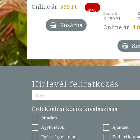
-
793 Ft
Online ár:
599 Ft
-
40%
3 Ft
Borító ár:
K
27%
5 499 Ft
3
Kosárba
Online ár:
4 
árba
Ko
Hírlevél feliratkozás
Érdeklődési körök kiválasztása
Minden
Agykontroll
Ajándék
Egészség, életmód
Emberi kapcs