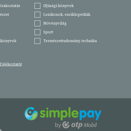
órakoztatás
Ifjúsági könyvek
észet
Lexikonok, enciklopédiák
Növényvilág
Sport
tikönyvek
Természettudomány, technika
Tájékoztatót
k