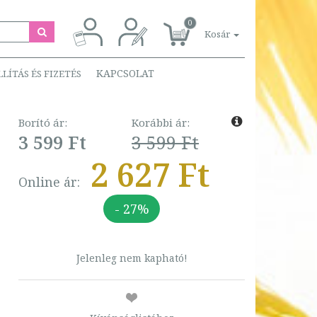
0
Kosár
KAPCSOLAT
LLÍTÁS ÉS FIZETÉS
Borító ár:
Korábbi ár:
3 599 Ft
3 599 Ft
2 627 Ft
Online ár:
- 27%
Jelenleg nem kapható!