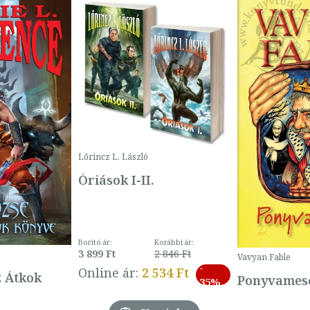
Lőrincz L. László
Óriások I-II.
Borító ár:
Korábbi ár:
3 899 Ft
2 846 Ft
Vavyan Fable
-
Online ár:
2 534 Ft
z Átkok
Ponyvamesé
35%