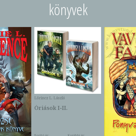
könyvek
Lőrincz L. László
Óriások I-II.
Borító ár:
Korábbi ár: