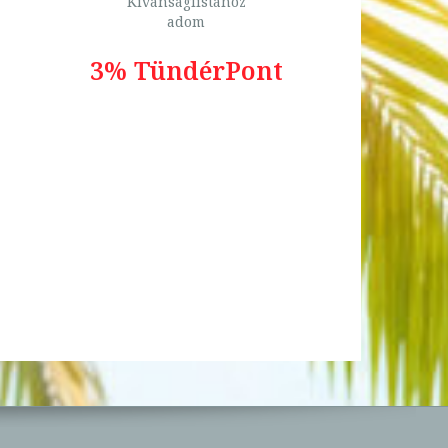
Kívánságlistához
adom
3% TündérPont