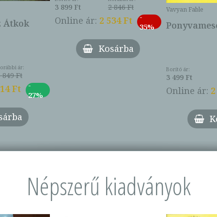
3 899 Ft
2 846 Ft
Vavyan Fable
-
Online ár:
2 534 Ft
z Átkok
Ponyvamesé
35%
Kosárba
orábbi ár:
Borító ár:
 849 Ft
3 499 Ft
-
014 Ft
Online ár:
2
27%
sárba
K
Népszerű kiadványok