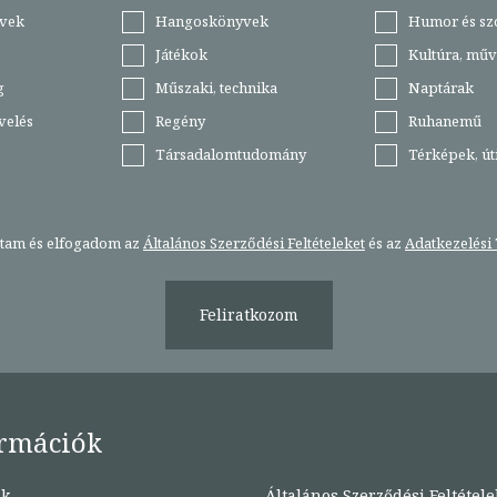
vek
Hangoskönyvek
Humor és sz
Játékok
Kultúra, műv
g
Műszaki, technika
Naptárak
velés
Regény
Ruhanemű
Társadalomtudomány
Térképek, ú
stam és elfogadom az
Általános Szerződési Feltételeket
és az
Adatkezelési 
Feliratkozom
rmációk
nk
Általános Szerződési Feltétele