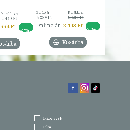
Borító ár:
Korábbi ár:
Korábbi ár:
3 299 Ft
2 309 Ft
2 449 Ft
-
-
Online ár:
2 408 Ft
 554 Ft
27%
27%
Kosárba
osárba
E-könyvek
Film