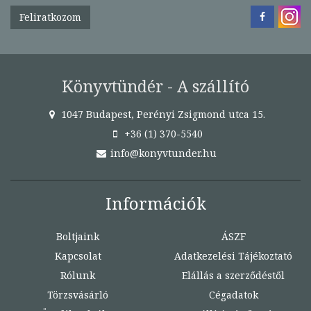
Feliratkozom
Könyvtündér - A szállító
1047 Budapest, Perényi Zsigmond utca 15.
+36 (1) 370-5540
info@konyvtunder.hu
Információk
Boltjaink
ÁSZF
Kapcsolat
Adatkezelési Tájékoztató
Rólunk
Elállás a szerződéstől
Törzsvásárló
Cégadatok