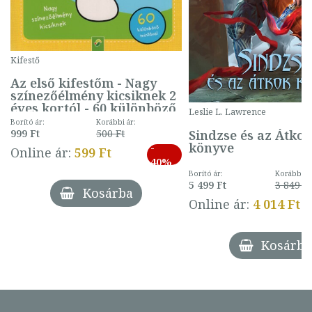
Kifestő
Az első kifestőm - Nagy
színezőélmény kicsiknek 2
éves kortól - 60 különböző
Leslie L. Lawrence
mintával (gombás)
Borító ár:
Korábbi ár:
Sindzse és az Átko
999 Ft
500 Ft
könyve
-
Online ár:
599 Ft
40%
Borító ár:
Korábbi ár
5 499 Ft
3 849 Ft
Kosárba
Online ár:
4 014 Ft
Kosárba