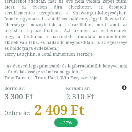
sérülésből adódóan már tíz éve nem voltam képes futni.
Most, 52 évesen újra élvezhetem az örömteli,
sérülésmentes terepfutást a Shawangunk-hegységben.
Immár ugyanazzal az áldásos hatékonysággal, flow-val és
éberséggel mozoghatok a szárazföldön, mint amit az
úszásban tapasztalhattam. Azt üzenem az embereknek,
hogy a ChiFutás a használati útmutató mindenkinek,
akinek van lába, és hajlandó megmozdítani is az egészsége
és boldogsága érdekében.”
Terry Laughlin, a Total Immersion szerzője
„Az évtized legizgalmasabb és legforradalmibb könyve, ami
a futók közössége számára megjelent.”
Toby Tanser, a Train Hard, Win Easy szerzője
Borító ár:
Korábbi ár:
3 300 Ft
2 310 Ft
2 409 Ft
Online ár:
- 27%