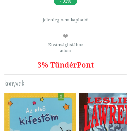
- 31%
Jelenleg nem kapható!
Kívánságlistához
adom
3% TündérPont
könyvek