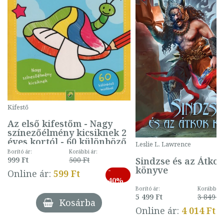
Kifestő
Az első kifestőm - Nagy
színezőélmény kicsiknek 2
éves kortól - 60 különböző
Leslie L. Lawrence
mintával (gombás)
Borító ár:
Korábbi ár:
Sindzse és az Átko
999 Ft
500 Ft
könyve
-
Online ár:
599 Ft
40%
Borító ár:
Korábbi ár
5 499 Ft
3 849 Ft
Kosárba
Online ár:
4 014 Ft