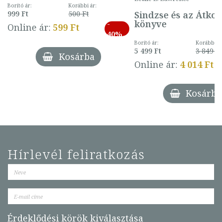
mintával (gombás)
Borító ár:
Korábbi ár:
Sindzse és az Átko
999 Ft
500 Ft
könyve
-
Online ár:
599 Ft
40%
Borító ár:
Korábbi ár
5 499 Ft
3 849 Ft
Kosárba
Online ár:
4 014 Ft
Kosárba
Hírlevél feliratkozás
Érdeklődési körök kiválasztása