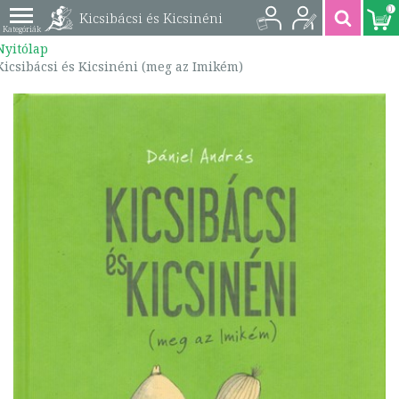
0
Kicsibácsi és Kicsinéni
Nyitólap
(meg az Imikém) |
Kicsibácsi és Kicsinéni (meg az Imikém)
9789634102663