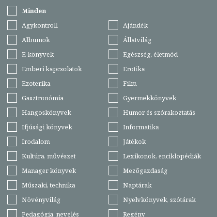
Minden
Agykontroll
Ajándék
Albumok
Állatvilág
E-könyvek
Egészség, életmód
Emberi kapcsolatok
Erotika
Ezoterika
Film
Gasztronómia
Gyermekkönyvek
Hangoskönyvek
Humor és szórakoztatás
Ifjúsági könyvek
Informatika
Irodalom
Játékok
Kultúra, művészet
Lexikonok, enciklopédiák
Manager könyvek
Mezőgazdaság
Műszaki, technika
Naptárak
Növényvilág
Nyelvkönyvek, szótárak
Pedagógia, nevelés
Regény