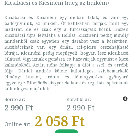
Kicsibácsi és Kicsinéni (meg az Imikém)
Kicsibácsi és Kicsinéni egy dióban lakik, és van egy
bádognyuluk, az Imikém. Őt kalitkában tartják, mint egy
madarat, de ez csak egy a furcsaságaik közül. Hiszen
Kicsibácsi újra feltalálja a Holdat, Kicsinéni pedig mindig
mindenből csak egyetlen egy darabot vesz a közértben.
Kicsibácsinak van egy óriási, ici-picire összehajtható
létrája, Kicsinéni pedig megfigyeli, hogyan lesz Kicsibácsi
átlátszó. Vigyáznak egymásra és hazavárják egymást a kicsi
kalandokból. Aztán néha felkapja a diót a szél, és arrébb
fújja. Dániel András kötete különleges, szívbemarkoló
élmény: humor, irónia és létmagyarázat gyönyörű
egyvelege. Bíbelődős kisgyerekeknek és régi házaspároknak
különlegesen ajánlott.
Borító ár:
Korábbi ár:
2 990 Ft
2 990 Ft
2 058 Ft
Online ár: