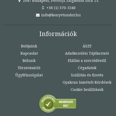
1047 Budapest, Perényi Zsigmond utca 15.
+36 (1) 370-5540
info@konyvtunder.hu
Információk
Boltjaink
ÁSZF
Kapcsolat
Adatkezelési Tájékoztató
Rólunk
Elállás a szerződéstől
Törzsvásárló
Cégadatok
Ügyfélszolgálat
Szállítás és fizetés
Gyakran Ismételt Kérdések
Cookie beállítások