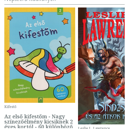
Kifestő
Az első kifestőm - Nagy
színezőélmény kicsiknek 2
éves kortól - 60 különböző
Leslie L. Lawrence