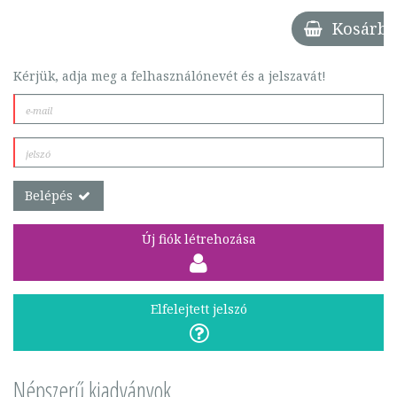
Kosárba
Kérjük, adja meg a felhasználónevét és a jelszavát!
Belépés
Új fiók létrehozása
Elfelejtett jelszó
Népszerű kiadványok