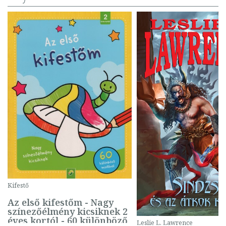
Kifestő
Az első kifestőm - Nagy
színezőélmény kicsiknek 2
éves kortól - 60 különböző
Leslie L. Lawrence