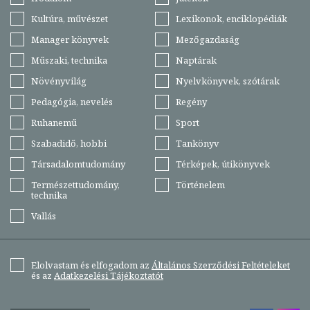
Kultúra, művészet
Lexikonok, enciklopédiák
Manager könyvek
Mezőgazdaság
Műszaki, technika
Naptárak
Növényvilág
Nyelvkönyvek, szótárak
Pedagógia, nevelés
Regény
Ruhanemű
Sport
Szabadidő, hobbi
Tankönyv
Társadalomtudomány
Térképek, útikönyvek
Természettudomány,
Történelem
technika
Vallás
Elolvastam és elfogadom az
Általános Szerződési Feltételeket
és az
Adatkezelési Tájékoztatót