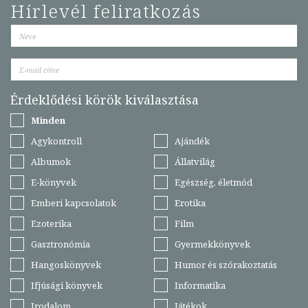
Hírlevél feliratkozás
Érdeklődési körök kiválasztása
Minden
Agykontroll
Ajándék
Albumok
Állatvilág
E-könyvek
Egészség, életmód
Emberi kapcsolatok
Erotika
Ezoterika
Film
Gasztronómia
Gyermekkönyvek
Hangoskönyvek
Humor és szórakoztatás
Ifjúsági könyvek
Informatika
Irodalom
Játékok