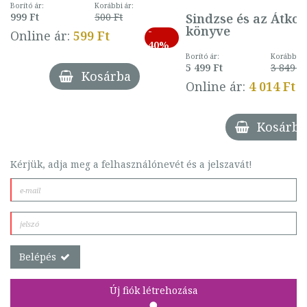
mintával (gombás)
Borító ár:
Korábbi ár:
Sindzse és az Átko
999 Ft
500 Ft
könyve
-
Online ár:
599 Ft
40%
Borító ár:
Korábbi ár
5 499 Ft
3 849 Ft
Kosárba
Online ár:
4 014 Ft
Kosárba
Kérjük, adja meg a felhasználónevét és a jelszavát!
Belépés
Új fiók létrehozása