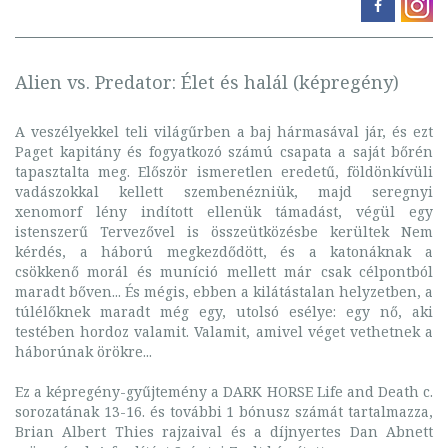
Alien vs. Predator: Élet és halál (képregény)
A veszélyekkel teli világűrben a baj hármasával jár, és ezt
Paget kapitány és fogyatkozó számú csapata a saját bőrén
tapasztalta meg. Először ismeretlen eredetű, földönkívüli
vadászokkal kellett szembenézniük, majd seregnyi
xenomorf lény indított ellenük támadást, végül egy
istenszerű Tervezővel is összeütközésbe kerültek Nem
kérdés, a háború megkezdődött, és a katonáknak a
csökkenő morál és muníció mellett már csak célpontból
maradt bőven... És mégis, ebben a kilátástalan helyzetben, a
túlélőknek maradt még egy, utolsó esélye: egy nő, aki
testében hordoz valamit. Valamit, amivel véget vethetnek a
háborúnak örökre...
Ez a képregény-gyűjtemény a DARK HORSE Life and Death c.
sorozatának 13-16. és további 1 bónusz számát tartalmazza,
Brian Albert Thies rajzaival és a díjnyertes Dan Abnett