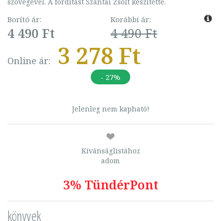
szövegével. A fordítást Szántai Zsolt készítette.
Borító ár:
Korábbi ár:
4 490 Ft
4 490 Ft
3 278 Ft
Online ár:
- 27%
Jelenleg nem kapható!
Kívánságlistához
adom
3% TündérPont
könyvek