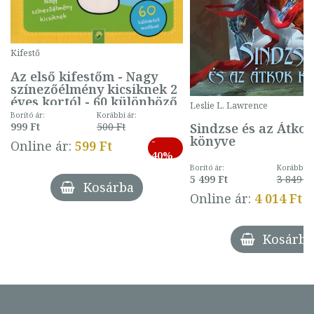
Kifestő
Az első kifestőm - Nagy
színezőélmény kicsiknek 2
éves kortól - 60 különböző
Leslie L. Lawrence
mintával (gombás)
Borító ár:
Korábbi ár:
Sindzse és az Átko
999 Ft
500 Ft
könyve
-
Online ár:
599 Ft
40%
Borító ár:
Korábbi ár
5 499 Ft
3 849 Ft
Kosárba
Online ár:
4 014 Ft
Kosárba