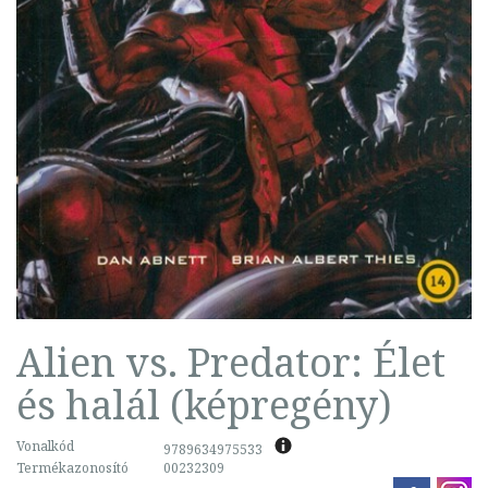
Alien vs. Predator: Élet
és halál (képregény)
Vonalkód
9789634975533
Termékazonosító
00232309