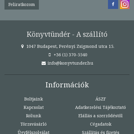
Feliratkozom
Könyvtündér - A szállító
1047 Budapest, Perényi Zsigmond utca 15.
+36 (1) 370-5540
info@konyvtunder.hu
Információk
Boltjaink
ÁSZF
Kapcsolat
Adatkezelési Tájékoztató
Rólunk
Elállás a szerződéstől
Törzsvásárló
Cégadatok
Ügyfélszolgálat
Szállítás és fizetés