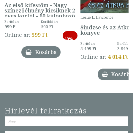
Az első kifestőm - Nagy
színezőélmény kicsiknek 2
éves kortól - 60 különböző
Leslie L. Lawrence
mintával (gombás)
Borító ár:
Korábbi ár:
Sindzse és az Átko
999 Ft
500 Ft
könyve
-
Online ár:
599 Ft
40%
Borító ár:
Korábbi ár
5 499 Ft
3 849 Ft
Kosárba
Online ár:
4 014 Ft
Kosárba
Hírlevél feliratkozás