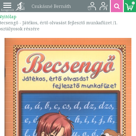
0
Csukásné Bernáth
Nyitólap
Krisztina - Becsengő -
Becsengő - Játékos, értő olvasást fejlesztő munkafüzet /1.
osztályosok részére
Játékos, értő olvasást
fejlesztő munkafüzet
/1. osztályosok részére
| 9789639812598