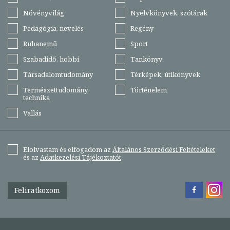
Növényvilág
Nyelvkönyvek, szótárak
Pedagógia, nevelés
Regény
Ruhanemű
Sport
Szabadidő, hobbi
Tankönyv
Társadalomtudomány
Térképek, útikönyvek
Természettudomány,
Történelem
technika
Vallás
Elolvastam és elfogadom az
Általános Szerződési Feltételeket
és az
Adatkezelési Tájékoztatót
Feliratkozom