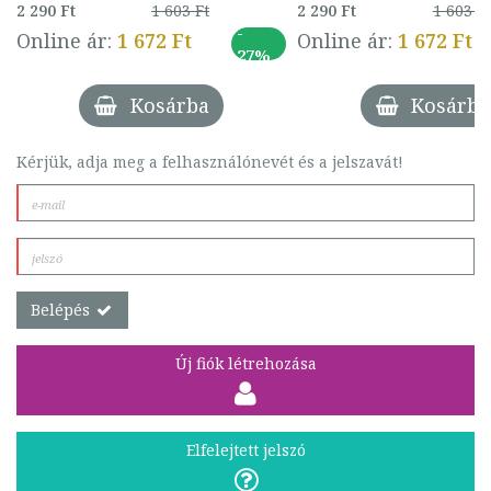
2 290 Ft
1 603 Ft
2 290 Ft
1 603 Ft
-
Online ár:
1 672 Ft
Online ár:
1 672 Ft
27%
Kosárba
Kosárba
Kérjük, adja meg a felhasználónevét és a jelszavát!
Belépés
Új fiók létrehozása
Elfelejtett jelszó