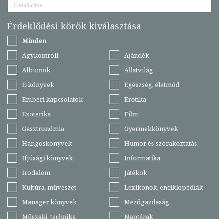
Érdeklődési körök kiválasztása
Minden
Agykontroll
Ajándék
Albumok
Állatvilág
E-könyvek
Egészség, életmód
Emberi kapcsolatok
Erotika
Ezoterika
Film
Gasztronómia
Gyermekkönyvek
Hangoskönyvek
Humor és szórakoztatás
Ifjúsági könyvek
Informatika
Irodalom
Játékok
Kultúra, művészet
Lexikonok, enciklopédiák
Manager könyvek
Mezőgazdaság
Műszaki, technika
Naptárak