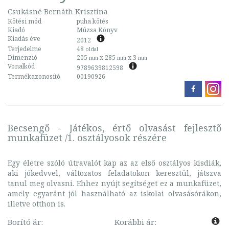
Csukásné Bernáth Krisztina
Kötési mód
puha kötés
Kiadó
Múzsa Könyv
Kiadás éve
2012
Terjedelme
48
oldal
Dimenzió
205
x 285
x 3
mm
mm
mm
Vonalkód
9789639812598
Termékazonosító
00190926
Becsengő - Játékos, értő olvasást fejlesztő
munkafüzet /1. osztályosok részére
Egy életre szóló útravalót kap az az első osztályos kisdiák,
aki jókedvvel, változatos feladatokon keresztül, játszva
tanul meg olvasni. Ehhez nyújt segítséget ez a munkafüzet,
amely egyaránt jól használható az iskolai olvasásórákon,
illetve otthon is.
Borító ár:
Korábbi ár: