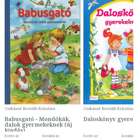
Csukásné Bernáth Krisztina
Csukásné Bernáth Krisztina
Babusgató - Mondókák,
Daloskönyv gyerek
dalok gyermekeknek (új
kiadás)
Borító ár:
Korábbi ár:
Borító ár:
Korábbi ár