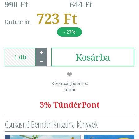
990 Ft
644 Ft
723 Ft
Online ár:
- 27%
Kosárba
Kívánságlistához
adom
3% TündérPont
Csukásné Bernáth Krisztina könyvek