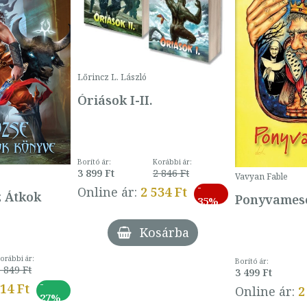
Lőrincz L. László
Óriások I-II.
Borító ár:
Korábbi ár:
3 899 Ft
2 846 Ft
Vavyan Fable
-
Online ár:
2 534 Ft
z Átkok
Ponyvamesé
35%
Kosárba
orábbi ár:
Borító ár:
 849 Ft
3 499 Ft
-
014 Ft
Online ár:
2
27%