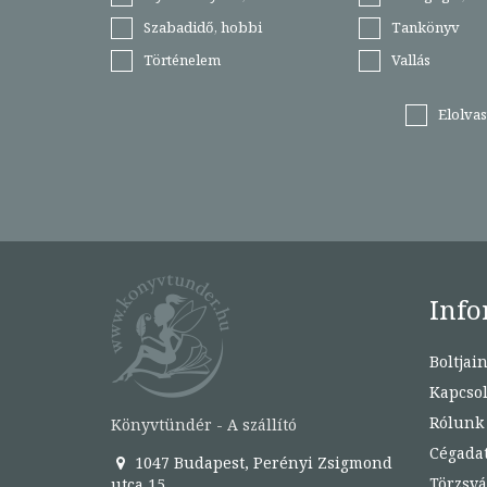
Szabadidő, hobbi
Tankönyv
Történelem
Vallás
Elolva
Info
Boltjai
Kapcsol
Rólunk
Könyvtündér - A szállító
Cégada
1047 Budapest, Perényi Zsigmond
Törzsvá
utca 15.