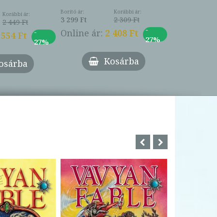
Borító ár:
Korábbi ár:
Korábbi ár:
3 299 Ft
2 309 Ft
2 449 Ft
-
-
Online ár:
2 408 Ft
 554 Ft
27%
27%
Kosárba
osárba