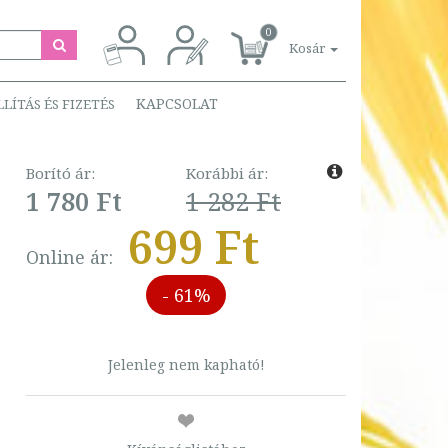
0
Kosár
KAPCSOLAT
LLÍTÁS ÉS FIZETÉS
Borító ár:
Korábbi ár:
1 780 Ft
1 282 Ft
699 Ft
Online ár:
- 61%
Jelenleg nem kapható!