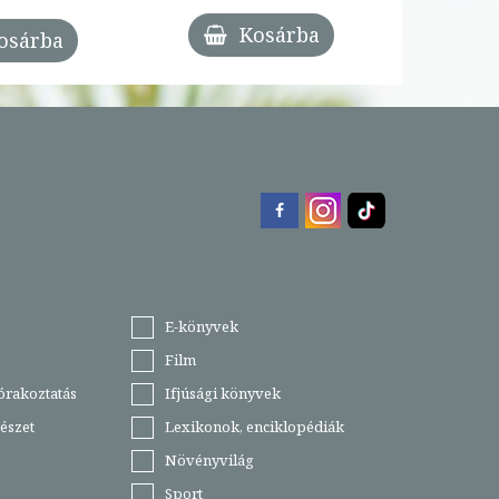
Kosárba
osárba
E-könyvek
Film
órakoztatás
Ifjúsági könyvek
észet
Lexikonok, enciklopédiák
Növényvilág
Sport