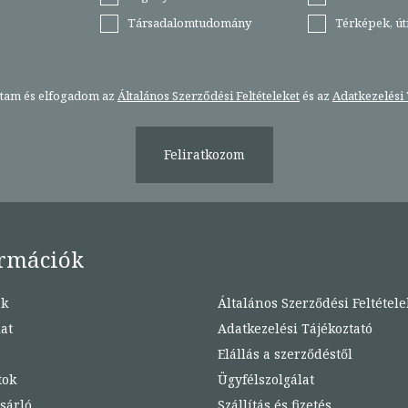
Társadalomtudomány
Térképek, ú
stam és elfogadom az
Általános Szerződési Feltételeket
és az
Adatkezelési 
Feliratkozom
rmációk
nk
Általános Szerződési Feltétele
at
Adatkezelési Tájékoztató
Elállás a szerződéstől
tok
Ügyfélszolgálat
sárló
Szállítás és fizetés