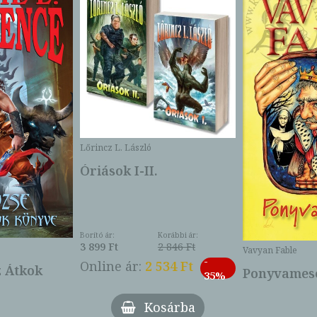
Lőrincz L. László
Óriások I-II.
Borító ár:
Korábbi ár:
3 899 Ft
2 846 Ft
Vavyan Fable
-
Online ár:
2 534 Ft
z Átkok
Ponyvamesé
35%
Kosárba