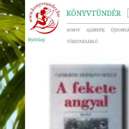
KÖNYV
TÜNDÉR
AJÁNDÉK
ÚJDONS
KÖNYV
Nyitólap
TÖRZSVÁSÁRLÓ