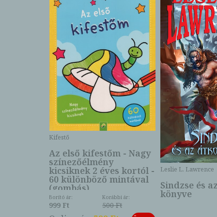
Kifestő
Az első kifestőm - Nagy
színezőélmény
 -
kicsiknek 2 éves kortól -
Leslie L. Lawrence
60 különböző mintával
Sindzse és a
(gombás)
könyve
Borító ár:
Korábbi ár:
999 Ft
500 Ft
ábbi ár:
-
793 Ft