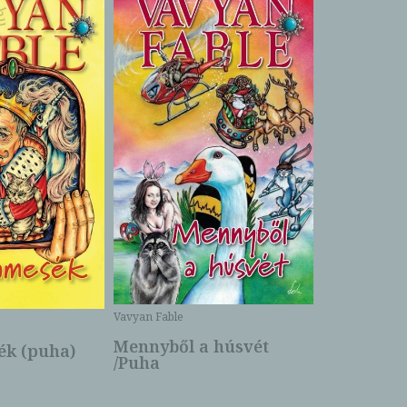
Bartos Erika
Bogyó és 
Csengetty
Borító ár:
Vavyan Fable
5 990 Ft
Online ár:
Mennyből a húsvét
k (puha)
/Puha