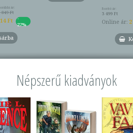
orábbi ár:
Borító ár:
 849 Ft
3 499 Ft
-
014 Ft
Online ár:
2
27%
sárba
K
Népszerű kiadványok