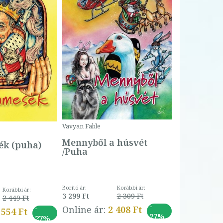
Bartos Erika
Bogyó és 
Csengetty
Borító ár:
Vavyan Fable
5 990 Ft
Online ár:
Mennyből a húsvét
k (puha)
/Puha
Borító ár:
Korábbi ár:
Korábbi ár:
3 299 Ft
2 309 Ft
2 449 Ft
-
-
Online ár:
2 408 Ft
 554 Ft
27%
27%