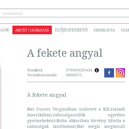
ÁGOK
ELŐJEGYEZHETŐ
AKCIÓ / LEÁRAZÁS
SIKERLISTA
SZÁ
A fekete angyal
Vonalkód
9799639205634
Termékazonosító
00068373
A fekete angyal
Nat Turner Virginiában született a XIX.századi
Amerikában,rabszolgaszülők egyetlen
gyermekeként.Noha akkoriban törvény tiltotta a
rabszolgák taníttatását,Nat mégis megtanult