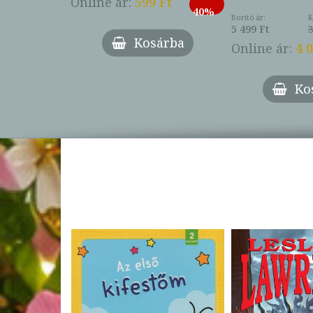
Online ár:
599 Ft
-
40%
3 Ft
Borító ár:
K
27%
5 499 Ft
3
Kosárba
Online ár:
4 
árba
Ko