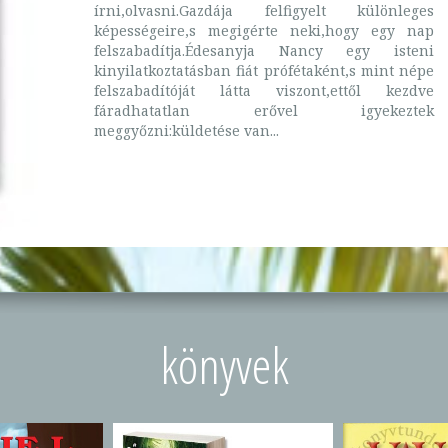
írni,olvasni.Gazdája felfigyelt különleges
képességeire,s megigérte neki,hogy egy nap
felszabadítja.Édesanyja Nancy egy isteni
kinyilatkoztatásban fiát prófétaként,s mint népe
felszabadítóját látta viszont,ettől kezdve
fáradhatatlan erővel igyekeztek
meggyőzni:küldetése van...
könyvek