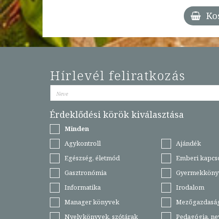
Ko
Hírlevél feliratkozás
Érdeklődési körök kiválasztása
Minden
Agykontroll
Ajándék
Egészség, életmód
Emberi kapcs
Gasztronómia
Gyermekköny
Informatika
Irodalom
Manager könyvek
Mezőgazdasá
Nyelvkönyvek, szótárak
Pedagógia, ne