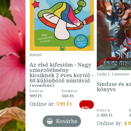
Kifestő
Az első kifestőm - Nagy
színezőélmény
 -
kicsiknek 2 éves kortól -
Leslie L. Lawrence
60 különböző mintával
Sindzse és a
(gombás)
könyve
Borító ár:
Korábbi ár:
999 Ft
500 Ft
ábbi ár:
-
793 Ft
Online ár:
599 Ft
-
40%
3 Ft
Borító ár:
K
27%
5 499 Ft
3
Kosárba
Online ár:
4 
árba