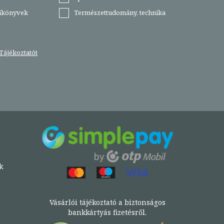
tikönyvek
Természettudomány, technika
Tájékoztatót
k
Vásárlói tájékoztató a biztonságos
bankkártyás fizetésről.