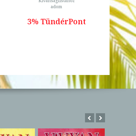
Kívánságlistához
adom
3% TündérPont