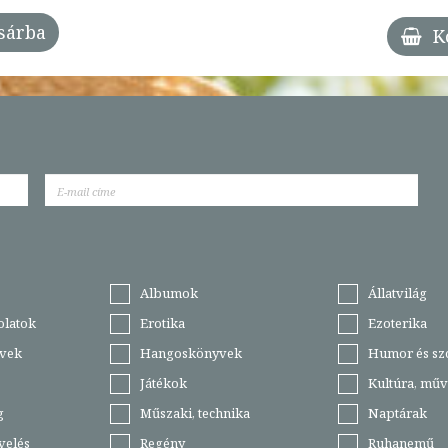
sárba
K
Albumok
Állatvilág
olatok
Erotika
Ezoterika
vek
Hangoskönyvek
Humor és sz
Játékok
Kultúra, műv
g
Műszaki, technika
Naptárak
velés
Regény
Ruhanemű