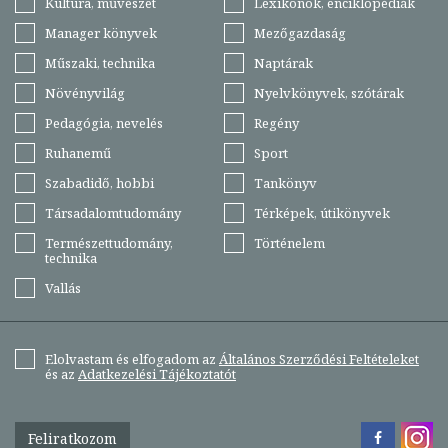
Kultúra, művészet
Lexikonok, enciklopédiák
Manager könyvek
Mezőgazdaság
Műszaki, technika
Naptárak
Növényvilág
Nyelvkönyvek, szótárak
Pedagógia, nevelés
Regény
Ruhanemű
Sport
Szabadidő, hobbi
Tankönyv
Társadalomtudomány
Térképek, útikönyvek
Természettudomány,
Történelem
technika
Vallás
Elolvastam és elfogadom az
Általános Szerződési Feltételeket
és az
Adatkezelési Tájékoztatót
Feliratkozom