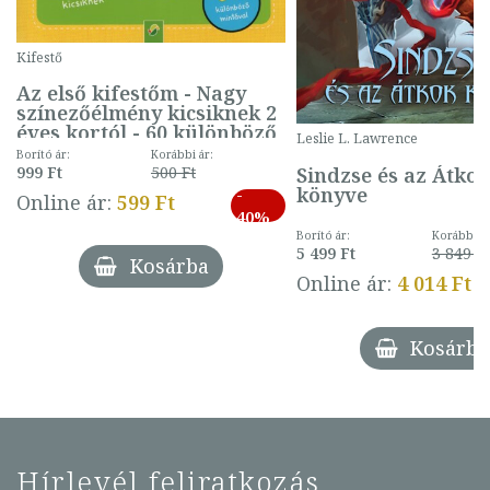
Kifestő
Az első kifestőm - Nagy
színezőélmény kicsiknek 2
éves kortól - 60 különböző
Leslie L. Lawrence
mintával (gombás)
Borító ár:
Korábbi ár:
Sindzse és az Átko
999 Ft
500 Ft
könyve
-
Online ár:
599 Ft
40%
Borító ár:
Korábbi ár
5 499 Ft
3 849 Ft
Kosárba
Online ár:
4 014 Ft
Kosárba
Hírlevél feliratkozás