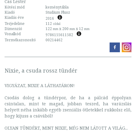
Cas Lester
Kötési mód
keménytábla
Kiadó
Studium Plusz
Kiadás éve
2016
Terjedelme
112
oldal
Dimenzió
122
x 200
x 12
mm
mm
mm
Vonalkód
9786155611582
Termékazonosító
00214462
Nixie, a csuda rossz tündér
VIGYÁZAT, NIXIE A LÁTHATÁRON!
Csodás dolog a tündérpor, de ha a pálcád éppolyan
csintalan, mint te magad, jobban teszed, ha varázslás
helyett néha inkább egyéb zseniális ötletekkel rukkolsz elő,
hogy kijuss a csávából!
OLYAN TÜNDÉRT, MINT NIXIE, MÉG NEM LÁTOTT A VILÁG...