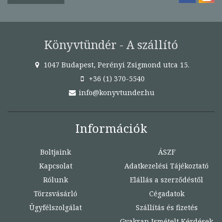
Könyvtündér - A szállító
1047 Budapest, Perényi Zsigmond utca 15.
+36 (1) 370-5540
info@konyvtunder.hu
Információk
Boltjaink
ÁSZF
Kapcsolat
Adatkezelési Tájékoztató
Rólunk
Elállás a szerződéstől
Törzsvásárló
Cégadatok
Ügyfélszolgálat
Szállítás és fizetés
Gyakran Ismételt Kérdések