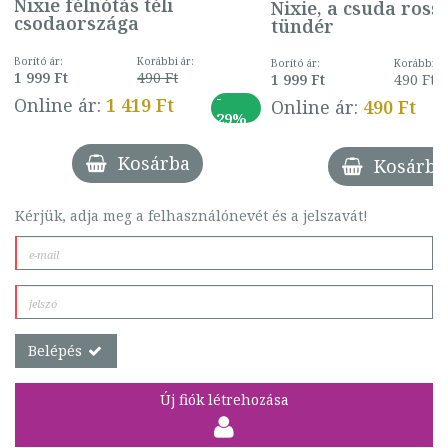
Nixie félnótás téli
Nixie, a csuda ross
csodaországa
tündér
Borító ár:
Korábbi ár:
Borító ár:
Korábbi ár
1 999 Ft
490 Ft
1 999 Ft
490 Ft
-
Online ár:
1 419 Ft
Online ár:
490 Ft
29%
Kosárba
Kosárba
Kérjük, adja meg a felhasználónevét és a jelszavát!
Belépés
Új fiók létrehozása