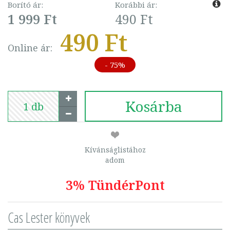
Borító ár:
Korábbi ár:
1 999 Ft
490 Ft
490 Ft
Online ár:
- 75%
Kosárba
Kívánságlistához
adom
3% TündérPont
Cas Lester könyvek