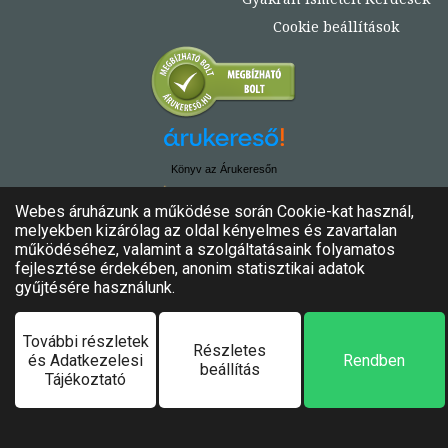
Cookie beállítások
Könyv az Árukeresőn
© Copyright 2020. - 2024. Könyvtündér
Minden jog fenntartva!
Felhasználási feltételek