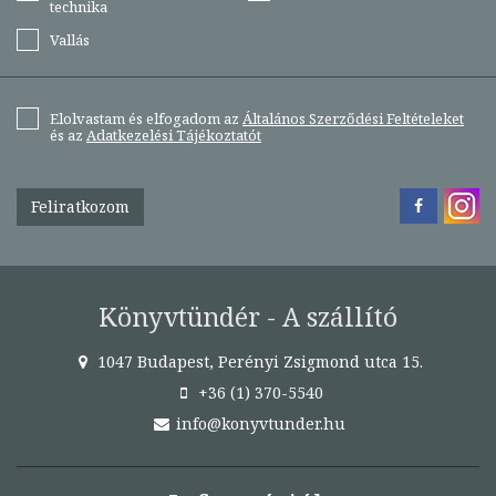
technika
Vallás
Elolvastam és elfogadom az
Általános Szerződési Feltételeket
és az
Adatkezelési Tájékoztatót
Feliratkozom
Könyvtündér - A szállító
1047 Budapest, Perényi Zsigmond utca 15.
+36 (1) 370-5540
info@konyvtunder.hu