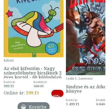
Kifestő
Az első kifestőm - Nagy
színezőélmény kicsiknek 2
éves kortól - 60 különböző
Leslie L. Lawrence
mintával (gombás)
Borító ár:
Korábbi ár:
Sindzse és az Átko
999 Ft
500 Ft
könyve
-
Online ár:
599 Ft
40%
Borító ár:
Korábbi ár
5 499 Ft
3 849 Ft
Kosárba