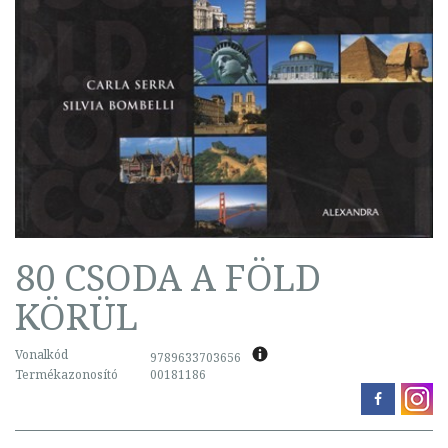
80 CSODA A FÖLD
KÖRÜL
Vonalkód
9789633703656
Termékazonosító
00181186