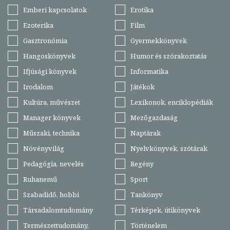
Emberi kapcsolatok
Erotika
Ezoterika
Film
Gasztronómia
Gyermekkönyvek
Hangoskönyvek
Humor és szórakoztatás
Ifjúsági könyvek
Informatika
Irodalom
Játékok
Kultúra, művészet
Lexikonok, enciklopédiák
Manager könyvek
Mezőgazdaság
Műszaki, technika
Naptárak
Növényvilág
Nyelvkönyvek, szótárak
Pedagógia, nevelés
Regény
Ruhanemű
Sport
Szabadidő, hobbi
Tankönyv
Társadalomtudomány
Térképek, útikönyvek
Természettudomány,
Történelem