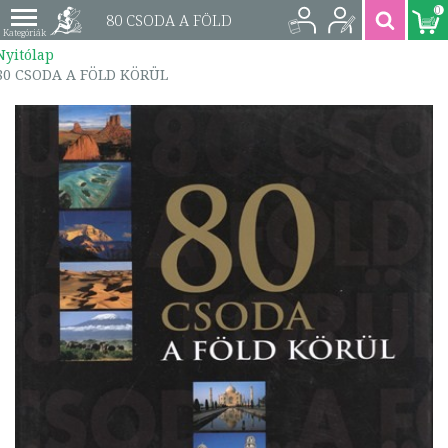
0
80 CSODA A FÖLD
Nyitólap
KÖRÜL |
80 CSODA A FÖLD KÖRÜL
9789633703656