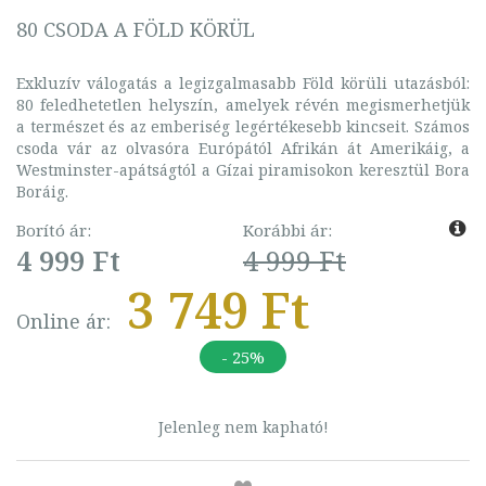
80 CSODA A FÖLD KÖRÜL
Exkluzív válogatás a legizgalmasabb Föld körüli utazásból:
80 feledhetetlen helyszín, amelyek révén megismerhetjük
a természet és az emberiség legértékesebb kincseit. Számos
csoda vár az olvasóra Európától Afrikán át Amerikáig, a
Westminster-apátságtól a Gízai piramisokon keresztül Bora
Boráig.
Borító ár:
Korábbi ár:
4 999 Ft
4 999 Ft
3 749 Ft
Online ár:
- 25%
Jelenleg nem kapható!