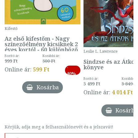
Kifestő
Az első kifestőm - Nagy
színezőélmény kicsiknek 2
éves kortól - 60 különböző
Leslie L. Lawrence
mintával (gombás)
Borító ár:
Korábbi ár:
Sindzse és az Átko
999 Ft
500 Ft
könyve
-
Online ár:
599 Ft
40%
Borító ár:
Korábbi ár
5 499 Ft
3 849 Ft
Kosárba
Online ár:
4 014 Ft
Kosárba
Kérjük, adja meg a felhasználónevét és a jelszavát!