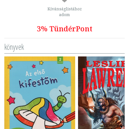
Kívánságlistához
adom
3% TündérPont
könyvek