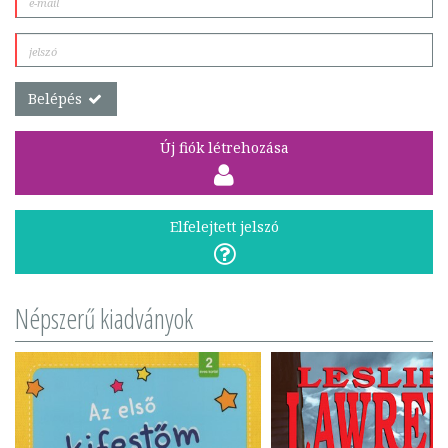
Belépés
Új fiók létrehozása
Elfelejtett jelszó
Népszerű kiadványok