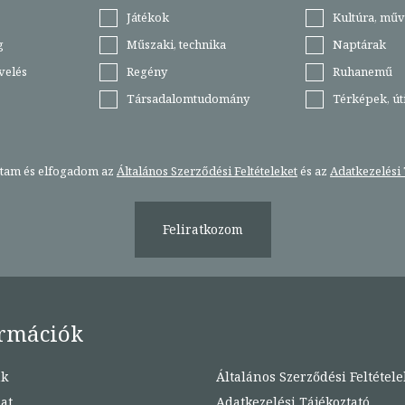
Játékok
Kultúra, műv
g
Műszaki, technika
Naptárak
velés
Regény
Ruhanemű
Társadalomtudomány
Térképek, ú
stam és elfogadom az
Általános Szerződési Feltételeket
és az
Adatkezelési 
Feliratkozom
rmációk
nk
Általános Szerződési Feltétele
at
Adatkezelési Tájékoztató