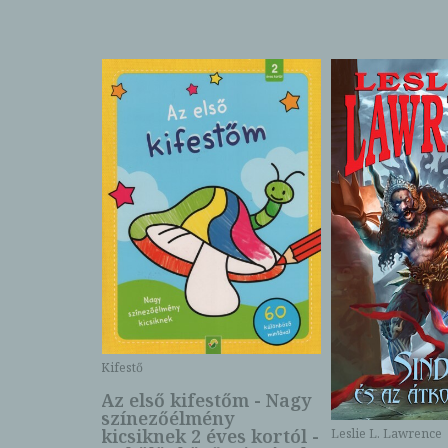
Kifestő
Az első kifestőm - Nagy
színezőélmény
 -
kicsiknek 2 éves kortól -
Leslie L. Lawrence