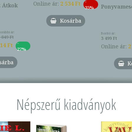
-
Online ár:
2 534 Ft
z Átkok
Ponyvamesé
35%
Kosárba
orábbi ár:
Borító ár:
 849 Ft
3 499 Ft
-
014 Ft
Online ár:
2
27%
sárba
K
Népszerű kiadványok