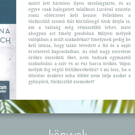
miért lett hirtelen ilyen távolságtartó, és az
egyre csak halogatott találkozó Lucával szintén
rossz előérzetet kelt benne. Fellebben a
türkizzöld szemű fiút körüllengő titok fátyla is,
ám a valóság még rémisztőbb lehet, mint
ahogyan azt Emely gondolná. Milyen mélyek
valójában a múlt szakadékai? Emelynek pedig be
kell látnia, hogy talán tévedett a fiú és a saját
érzéseivel kapcsolatban. Az első nagy szerelem
örökre összeköti őket, nem tudnak egymástól
szabadulni: a szív és az ész harca örökös. Vajon
melyik fog végül felülkerekedni? S mi lesz, ha a
döntése áraként soha többé nem látja azokat a
gyönyörű, türkizzöld szemeket?