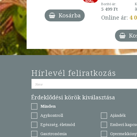
-
40%
3 Ft
Borító ár:
K
27%
5 499 Ft
3
Kosárba
Online ár:
4 
árba
Ko
Hírlevél feliratkozás
Érdeklődési körök kiválasztása
Minden
Agykontroll
Ajándék
Egészség, életmód
Emberi kapcs
Gasztronómia
Gyermekköny