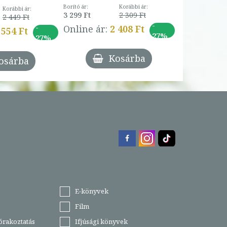
Borító ár:
Korábbi ár:
Korábbi ár:
3 299 Ft
2 309 Ft
2 449 Ft
-
-
Online ár:
2 408 Ft
 554 Ft
27%
27%
Kosárba
osárba
E-könyvek
Film
órakoztatás
Ifjúsági könyvek