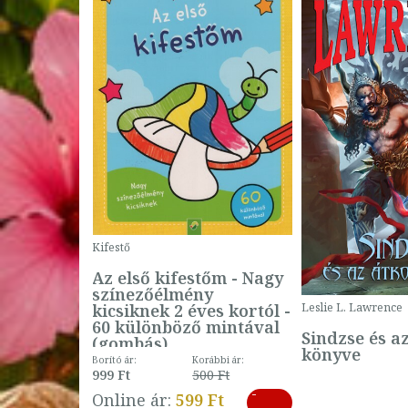
Kifestő
Az első kifestőm - Nagy
színezőélmény
 -
kicsiknek 2 éves kortól -
Leslie L. Lawrence
60 különböző mintával
Sindzse és a
(gombás)
könyve
Borító ár:
Korábbi ár:
999 Ft
500 Ft
ábbi ár:
-
793 Ft
Online ár:
599 Ft