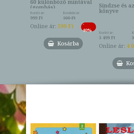
60 különböző mintával
Sindzse és a
(gombás)
könyve
Borító ár:
Korábbi ár:
999 Ft
500 Ft
ábbi ár:
-
793 Ft
Online ár:
599 Ft
-
40%
3 Ft
Borító ár:
K
27%
5 499 Ft
3
Kosárba
Online ár:
4 
árba
Ko