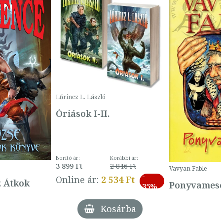
Lőrincz L. László
Óriások I-II.
Borító ár:
Korábbi ár:
3 899 Ft
2 846 Ft
Vavyan Fable
-
Online ár:
2 534 Ft
z Átkok
Ponyvamesé
35%
Kosárba