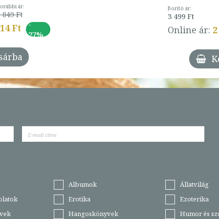
orábbi ár:
Borító ár:
 849 Ft
3 499 Ft
-
014 Ft
Online ár:
2
27%
sárba
K
Albumok
Állatvilág
olatok
Erotika
Ezoterika
vek
Hangoskönyvek
Humor és sz