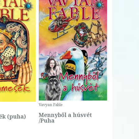
Bartos Erika
Bogyó és 
Csengetty
Borító ár:
Vavyan Fable
5 990 Ft
Online ár:
Mennyből a húsvét
k (puha)
/Puha