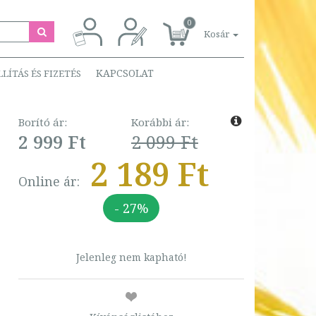
0
Kosár
KAPCSOLAT
LLÍTÁS ÉS FIZETÉS
Borító ár:
Korábbi ár:
2 999 Ft
2 099 Ft
2 189 Ft
Online ár:
- 27%
Jelenleg nem kapható!