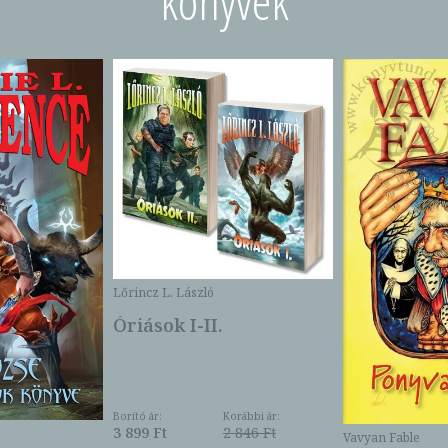
könyvek
Lőrincz L. László
Óriások I-II.
Borító ár:
Korábbi ár:
3 899 Ft
2 846 Ft
Vavyan Fable