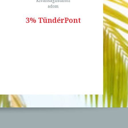
Kívánságlistához
adom
3% TündérPont