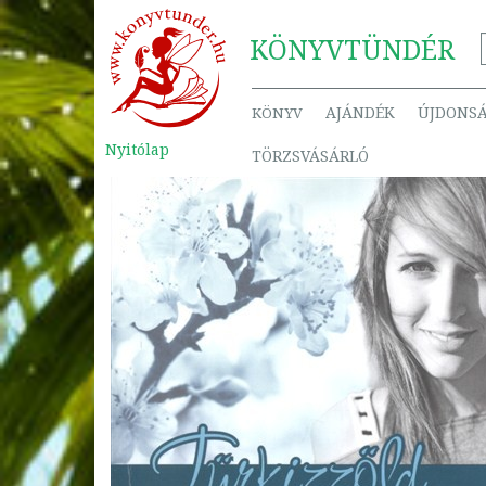
KÖNYV
TÜNDÉR
AJÁNDÉK
ÚJDONS
KÖNYV
Nyitólap
TÖRZSVÁSÁRLÓ