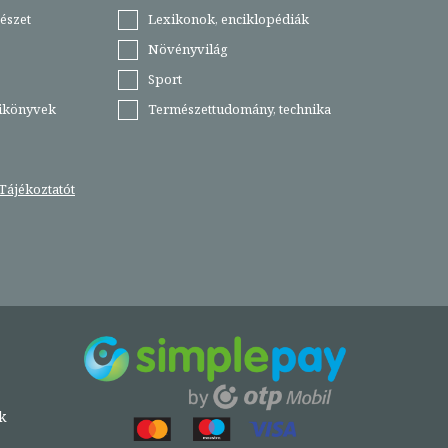
észet
Lexikonok, enciklopédiák
Növényvilág
Sport
tikönyvek
Természettudomány, technika
Tájékoztatót
k