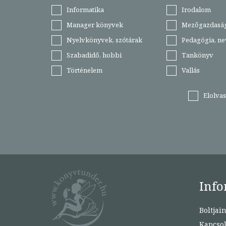
Informatika
Irodalom
Manager könyvek
Mezőgazdasá
Nyelvkönyvek, szótárak
Pedagógia, ne
Szabadidő, hobbi
Tankönyv
Történelem
Vallás
Elolva
Info
Boltjai
Kapcsol