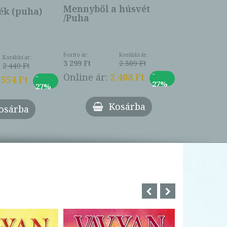
Online ár:
Mennyből a húsvét
k (puha)
/Puha
Borító ár:
Korábbi ár:
Korábbi ár:
3 299 Ft
2 309 Ft
2 449 Ft
-
-
Online ár:
2 408 Ft
 554 Ft
27%
27%
Kosárba
osárba