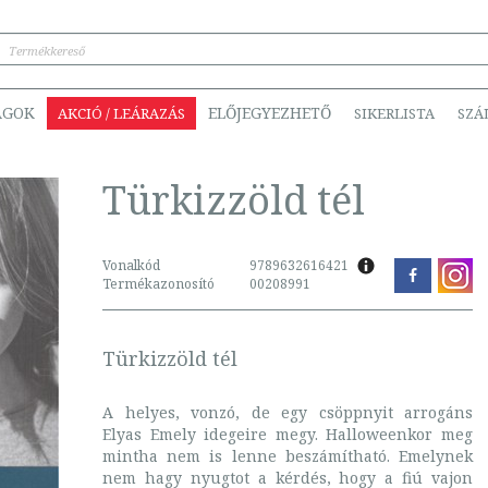
ÁGOK
ELŐJEGYEZHETŐ
AKCIÓ / LEÁRAZÁS
SIKERLISTA
SZÁ
Türkizzöld tél
Vonalkód
9789632616421
Termékazonosító
00208991
Türkizzöld tél
A helyes, vonzó, de egy csöppnyit arrogáns
Elyas Emely idegeire megy. Halloweenkor meg
mintha nem is lenne beszámítható. Emelynek
nem hagy nyugtot a kérdés, hogy a fiú vajon