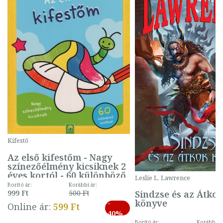
Kifestő
Az első kifestőm - Nagy
színezőélmény kicsiknek 2
éves kortól - 60 különböző
Leslie L. Lawrence
mintával (gombás)
Borító ár:
Korábbi ár:
Sindzse és az Átko
999 Ft
500 Ft
könyve
-
Online ár:
599 Ft
40%
Borító ár:
Korábbi ár