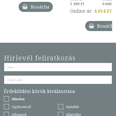
5 499 Ft
3 849 Ft
Kosárba
Online ár:
4 014 Ft
Kosárba
Hírlevél feliratkozás
Érdeklődési körök kiválasztása
Minden
Agykontroll
Ajándék
Albumok
Állatvilág