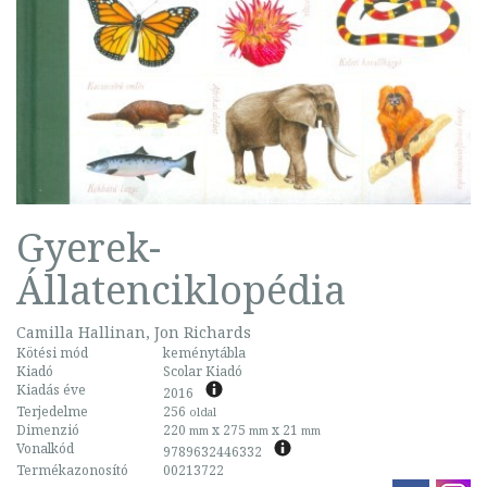
Gyerek-
Állatenciklopédia
Camilla Hallinan, Jon Richards
Kötési mód
keménytábla
Kiadó
Scolar Kiadó
Kiadás éve
2016
Terjedelme
256
oldal
Dimenzió
220
x 275
x 21
mm
mm
mm
Vonalkód
9789632446332
Termékazonosító
00213722