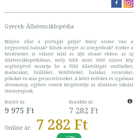
Gyerek-Állatenciklopédia
Milyen állat a portugál gálya? Hány szeme van a
négyszemű halnak? Kinek integet az integetőrák? Ezekre a
kérdésekre is választ talál az ifjú olvasó ebben az új
állatenciklopédiában, mely több mint 1000 színes kép
segítségével mutatja be a Föld állatvilágát: emlősöket,
madarakat, hüllőket, kétéltűeket, halakat, rovarokat,
pókokat és más gerincteleneket. A kötet érdekes és izgalmas
olvasmány, egyben remek kiegészítője az általános iskolai
tananyagnak.
Borító ár:
Korábbi ár:
9 975 Ft
7 282 Ft
7 282 Ft
Online ár:
- 27%