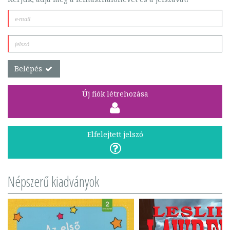
Belépés
Új fiók létrehozása
Elfelejtett jelszó
Népszerű kiadványok