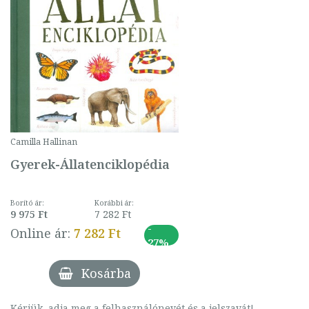
Camilla Hallinan
Gyerek-Állatenciklopédia
Borító ár:
Korábbi ár:
9 975 Ft
7 282 Ft
-
Online ár:
7 282 Ft
27%
Kosárba
Kérjük, adja meg a felhasználónevét és a jelszavát!