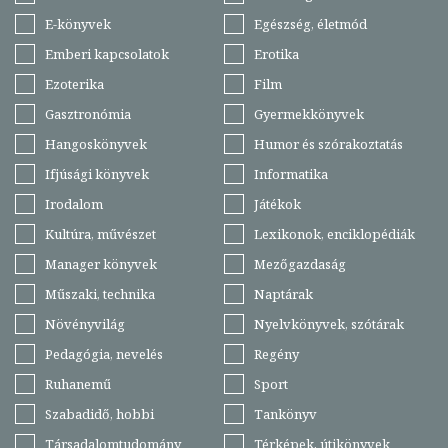
E-könyvek
Egészség, életmód
Emberi kapcsolatok
Erotika
Ezoterika
Film
Gasztronómia
Gyermekkönyvek
Hangoskönyvek
Humor és szórakoztatás
Ifjúsági könyvek
Informatika
Irodalom
Játékok
Kultúra, művészet
Lexikonok, enciklopédiák
Manager könyvek
Mezőgazdaság
Műszaki, technika
Naptárak
Növényvilág
Nyelvkönyvek, szótárak
Pedagógia, nevelés
Regény
Ruhanemű
Sport
Szabadidő, hobbi
Tankönyv
Társadalomtudomány
Térképek, útikönyvek