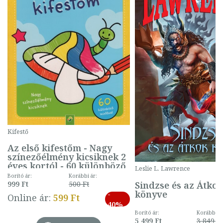
Kifestő
Az első kifestőm - Nagy
színezőélmény kicsiknek 2
éves kortól - 60 különböző
Leslie L. Lawrence
mintával (gombás)
Borító ár:
Korábbi ár:
Sindzse és az Átko
999 Ft
500 Ft
könyve
-
Online ár:
599 Ft
40%
Borító ár:
Korábbi ár
5 499 Ft
3 849 Ft