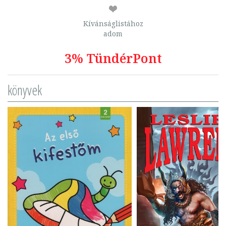
Kívánságlistához
adom
3% TündérPont
könyvek