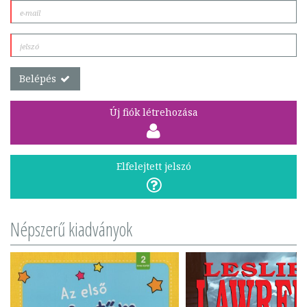
Belépés
Új fiók létrehozása
Elfelejtett jelszó
Népszerű kiadványok