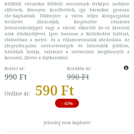
Külföldi városokat felölelő sorozatunk térképei zsebben
elférnek, könnyen kezelhetőek, így bármikor gyorsan
elo~kaphatóak. Többnyire a város teljes közigazgatási
területét ábrázolják, kiegészítve részletes
belvárostérképpel vagy a várost elkerülő be-és kivezető
utak áttekintőjével. Igen hasznos a közlekedési hálózat,
elsősorban a metró- és a villamosvonalak ábrázolása. Az
idegenforgalmi nevezetességek és látnivalók jelölése,
hátoldali listája, valamint a névmutató megkönnyíti a
keresést, illetve a tájékozódást.
Borító ár:
Korábbi ár:
990 Ft
990 Ft
590 Ft
Online ár:
- 40%
Jelenleg nem kapható!