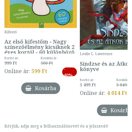
Kifestő
Az első kifestőm - Nagy
színezőélmény kicsiknek 2
éves kortól - 60 különböző
Leslie L. Lawrence
mintával (gombás)
Borító ár:
Korábbi ár:
Sindzse és az Átko
999 Ft
500 Ft
könyve
-
Online ár:
599 Ft
40%
Borító ár:
Korábbi ár
5 499 Ft
3 849 Ft
Kosárba
Online ár:
4 014 Ft
Kosárba
Kérjük, adja meg a felhasználónevét és a jelszavát!