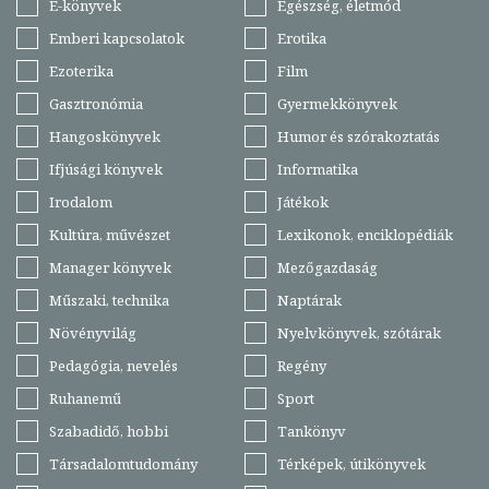
E-könyvek
Egészség, életmód
Emberi kapcsolatok
Erotika
Ezoterika
Film
Gasztronómia
Gyermekkönyvek
Hangoskönyvek
Humor és szórakoztatás
Ifjúsági könyvek
Informatika
Irodalom
Játékok
Kultúra, művészet
Lexikonok, enciklopédiák
Manager könyvek
Mezőgazdaság
Műszaki, technika
Naptárak
Növényvilág
Nyelvkönyvek, szótárak
Pedagógia, nevelés
Regény
Ruhanemű
Sport
Szabadidő, hobbi
Tankönyv
Társadalomtudomány
Térképek, útikönyvek