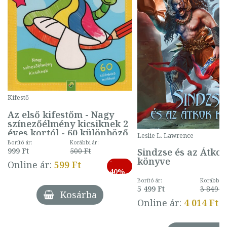
Kifestő
Az első kifestőm - Nagy
színezőélmény kicsiknek 2
éves kortól - 60 különböző
Leslie L. Lawrence
mintával (gombás)
Borító ár:
Korábbi ár:
Sindzse és az Átko
999 Ft
500 Ft
könyve
-
Online ár:
599 Ft
40%
Borító ár:
Korábbi ár
5 499 Ft
3 849 Ft
Kosárba
Online ár:
4 014 Ft