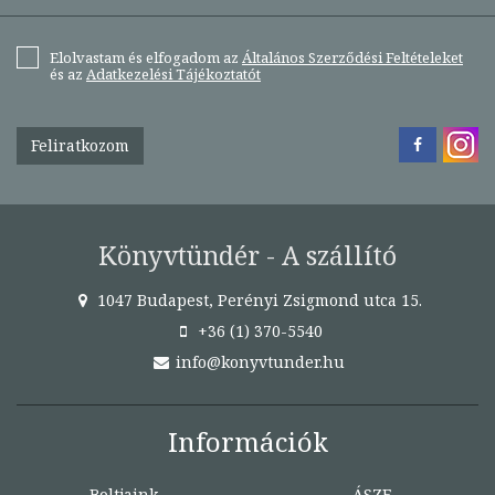
Elolvastam és elfogadom az
Általános Szerződési Feltételeket
és az
Adatkezelési Tájékoztatót
Feliratkozom
Könyvtündér - A szállító
1047 Budapest, Perényi Zsigmond utca 15.
+36 (1) 370-5540
info@konyvtunder.hu
Információk
Boltjaink
ÁSZF