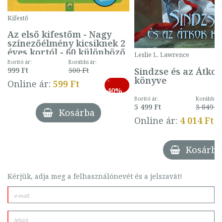
Kifestő
Az első kifestőm - Nagy
színezőélmény kicsiknek 2
éves kortól - 60 különböző
Leslie L. Lawrence
mintával (gombás)
Borító ár:
Korábbi ár:
Sindzse és az Átko
999 Ft
500 Ft
könyve
-
Online ár:
599 Ft
40%
Borító ár:
Korábbi ár
5 499 Ft
3 849 Ft
Kosárba
Online ár:
4 014 Ft
Kosárba
Kérjük, adja meg a felhasználónevét és a jelszavát!