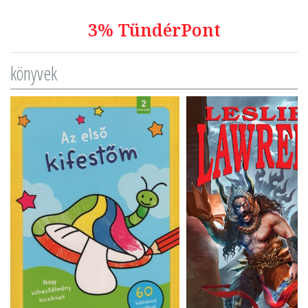
3% TündérPont
könyvek