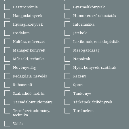
Gasztronómia
Gyermekkönyvek
Hangoskönyvek
Humor és szórakoztatás
Ifjúsági könyvek
Informatika
Irodalom
Játékok
Kultúra, művészet
Lexikonok, enciklopédiák
Manager könyvek
Mezőgazdaság
Műszaki, technika
Naptárak
Növényvilág
Nyelvkönyvek, szótárak
Pedagógia, nevelés
Regény
Ruhanemű
Sport
Szabadidő, hobbi
Tankönyv
Társadalomtudomány
Térképek, útikönyvek
Természettudomány,
Történelem
technika
Vallás