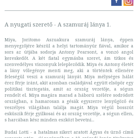
A nyugati szerető - A szamuráj lánya 1.
Miya, Joritomo Aszuakura szamuráj lánya, éppen
menyegzőjére készül a helyi tartományúr fiával, amikor a
sors az útjába sodorja Antony Pearsont, a vonzó angol
kereskedőt. A két fiatal egymásba szeret, ám titkos és
szenvedélyes viszonyuk lelepleződik. Miya és Antony életét
a lány vőlegénye menti meg, aki a történtek ellenére
feleségül veszi a szamuráj lányát. Miya mélységes hálát
érez férje iránt, akit azonban családjával együtt elsöpör egy
politikai tisztogatás, amit az ország vezetője, a sógun
rendelt el. Miya magára marad a háború szélére sodródott
országban, s hamarosan a gésák egyszerre lenyűgöző és
veszélyes világában találja magát. Miya végül bosszút
esküszik férje gyilkosai és az ország vezetője, a sógun ellen,
s harcában kész minden eszközt bevetni...
Budai Lotti - a hatalmas sikert aratott Ágyas és úrnő című