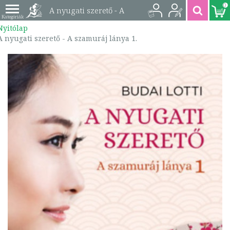
0
A nyugati szerető - A
Nyitólap
szamuráj lánya 1. |
A nyugati szerető - A szamuráj lánya 1.
9786155875021