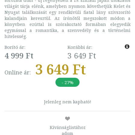
sorozata után - új regényében a 19. századi Japán titokzatos
világát tárja elénk, amelyben nyomon követhetjük Kelet és
Nyugat találkozását egy rendkívüli fiatal lány szívszorító
kalandjain keresztül. Az írónőtől megszokott módon a
könyvben ezúttal is szórakoztató formában elegyedik
egymással a romantika, a szenvedély és a történelmi
hitelesség.
Borító ár:
Korábbi ár:
4 999 Ft
3 649 Ft
3 649 Ft
Online ár:
- 27%
Jelenleg nem kapható!
Kívánságlistához
adom