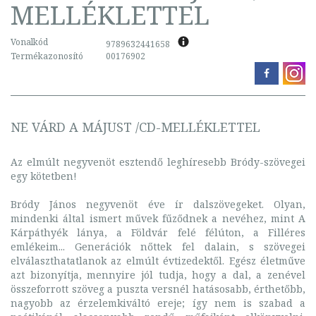
MELLÉKLETTEL
Vonalkód
9789632441658
Termékazonosító
00176902
NE VÁRD A MÁJUST /CD-MELLÉKLETTEL
Az elmúlt negyvenöt esztendő leghíresebb Bródy-szövegei
egy kötetben!
Bródy János negyvenöt éve ír dalszövegeket. Olyan,
mindenki által ismert művek fűződnek a nevéhez, mint A
Kárpáthyék lánya, a Földvár felé félúton, a Filléres
emlékeim... Generációk nőttek fel dalain, s szövegei
elválaszthatatlanok az elmúlt évtizedektől. Egész életműve
azt bizonyítja, mennyire jól tudja, hogy a dal, a zenével
összeforrott szöveg a puszta versnél hatásosabb, érthetőbb,
nagyobb az érzelemkiváltó ereje; így nem is szabad a