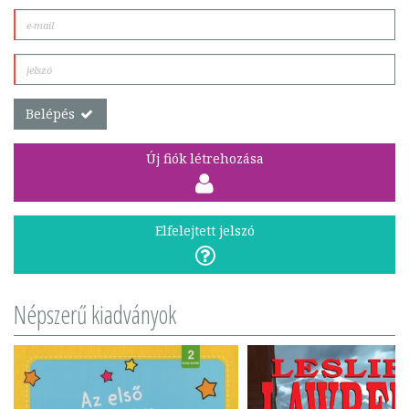
Belépés
Új fiók létrehozása
Elfelejtett jelszó
Népszerű kiadványok