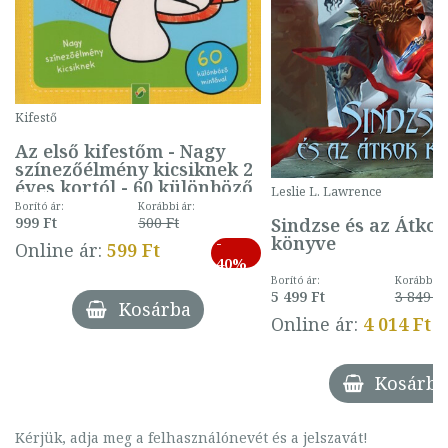
Kifestő
Az első kifestőm - Nagy
színezőélmény kicsiknek 2
éves kortól - 60 különböző
Leslie L. Lawrence
mintával (gombás)
Borító ár:
Korábbi ár:
Sindzse és az Átko
999 Ft
500 Ft
könyve
-
Online ár:
599 Ft
40%
Borító ár:
Korábbi ár
5 499 Ft
3 849 Ft
Kosárba
Online ár:
4 014 Ft
Kosárba
Kérjük, adja meg a felhasználónevét és a jelszavát!