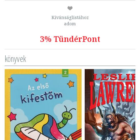
Kívánságlistához
adom
3% TündérPont
könyvek