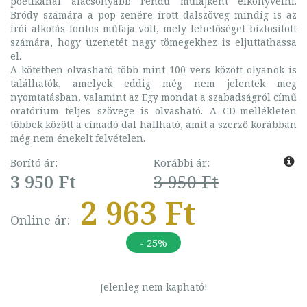
poétikánál alacsonyabb rendű műfajként elkönyvelni.
Bródy számára a pop-zenére írott dalszöveg mindig is az
írói alkotás fontos műfaja volt, mely lehetőséget biztosított
számára, hogy üzenetét nagy tömegekhez is eljuttathassa
el.
A kötetben olvasható több mint 100 vers között olyanok is
találhatók, amelyek eddig még nem jelentek meg
nyomtatásban, valamint az Egy mondat a szabadságról című
oratórium teljes szövege is olvasható. A CD-mellékleten
többek között a címadó dal hallható, amit a szerző korábban
még nem énekelt felvételen.
Borító ár:
Korábbi ár:
3 950 Ft
3 950 Ft
2 963 Ft
Online ár:
- 25%
Jelenleg nem kapható!