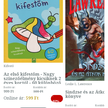
Kifestő
Az első kifestőm - Nagy
színezőélmény kicsiknek 2
éves kortól - 60 különböző
Leslie L. Lawrence
mintával (gombás)
Borító ár:
Korábbi ár:
Sindzse és az Átko
999 Ft
500 Ft
könyve
-
Online ár:
599 Ft
40%
Borító ár:
Korábbi ár