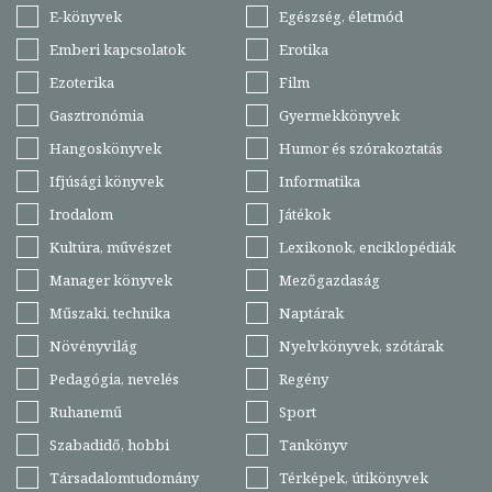
E-könyvek
Egészség, életmód
Emberi kapcsolatok
Erotika
Ezoterika
Film
Gasztronómia
Gyermekkönyvek
Hangoskönyvek
Humor és szórakoztatás
Ifjúsági könyvek
Informatika
Irodalom
Játékok
Kultúra, művészet
Lexikonok, enciklopédiák
Manager könyvek
Mezőgazdaság
Műszaki, technika
Naptárak
Növényvilág
Nyelvkönyvek, szótárak
Pedagógia, nevelés
Regény
Ruhanemű
Sport
Szabadidő, hobbi
Tankönyv
Társadalomtudomány
Térképek, útikönyvek