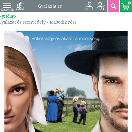
0
Gyalázat és
Nyitólap
szenvedély - Második
Gyalázat és szenvedély - Második rész
rész | 9786155763922