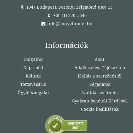
1047 Budapest, Perényi Zsigmond utca 15.
+36 (1) 370-5540
info@konyvtunder.hu
Információk
Boltjaink
ÁSZF
Kapcsolat
Adatkezelési Tájékoztató
Rólunk
Elállás a szerződéstől
Törzsvásárló
Cégadatok
Ügyfélszolgálat
Szállítás és fizetés
Gyakran Ismételt Kérdések
Cookie beállítások