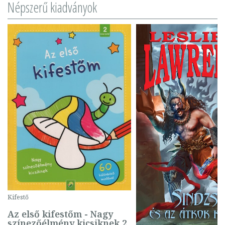
Népszerű kiadványok
Kifestő
Az első kifestőm - Nagy
színezőélmény kicsiknek 2