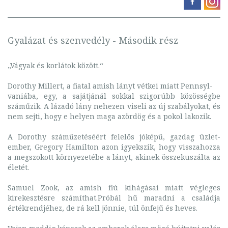
Gyalázat és szenvedély - Második rész
„Vágyak és korlátok között.“
Dorothy Millert, a fiatal amish lányt vétkei miatt Pennsyl-
vaniába, egy, a sajátjánál sokkal szigorúbb közösségbe
száműzik. A lázadó lány nehezen viseli az új szabályokat, és
nem sejti, hogy e helyen maga azördög és a pokol lakozik.
A Dorothy száműzetéséért felelős jóképű, gazdag üzlet-
ember, Gregory Hamilton azon igyekszik, hogy visszahozza
a megszokott környezetébe a lányt, akinek összekuszálta az
életét.
Samuel Zook, az amish fiú kihágásai miatt végleges
kirekesztésre számíthat.Próbál hű maradni a családja
értékrendjéhez, de rá kell jönnie, túl önfejű és heves.