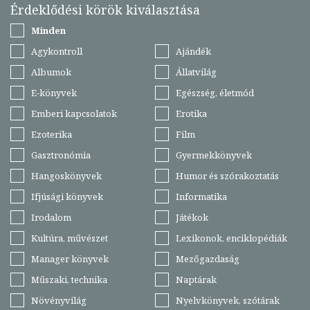
Érdeklődési körök kiválasztása
Minden
Agykontroll
Ajándék
Albumok
Állatvilág
E-könyvek
Egészség, életmód
Emberi kapcsolatok
Erotika
Ezoterika
Film
Gasztronómia
Gyermekkönyvek
Hangoskönyvek
Humor és szórakoztatás
Ifjúsági könyvek
Informatika
Irodalom
Játékok
Kultúra, művészet
Lexikonok, enciklopédiák
Manager könyvek
Mezőgazdaság
Műszaki, technika
Naptárak
Növényvilág
Nyelvkönyvek, szótárak