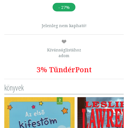
- 27%
Jelenleg nem kapható!
Kívánságlistához
adom
3% TündérPont
könyvek