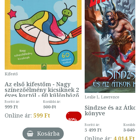
Kifestő
Az első kifestőm - Nagy
színezőélmény kicsiknek 2
éves kortól - 60 különböző
Leslie L. Lawrence
mintával (gombás)
Borító ár:
Korábbi ár:
Sindzse és az Átko
999 Ft
500 Ft
könyve
-
Online ár:
599 Ft
40%
Borító ár:
Korábbi ár
5 499 Ft
3 849 Ft
Kosárba
Online ár:
4 014 Ft