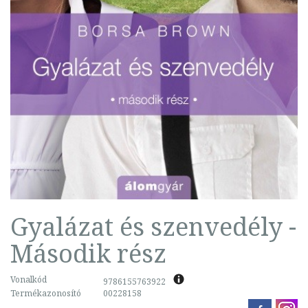
Gyalázat és szenvedély -
Második rész
Vonalkód
9786155763922
Termékazonosító
00228158