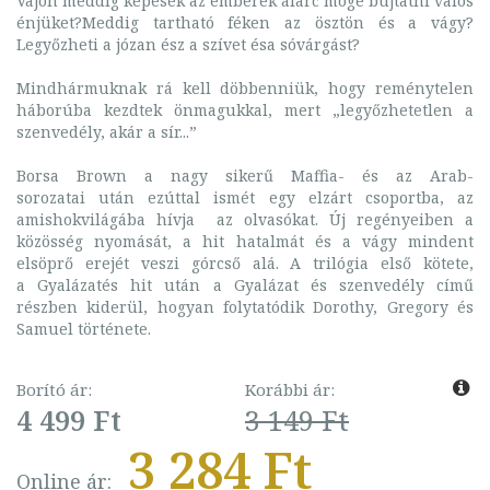
Vajon meddig képesek az emberek álarc mögé bújtatni valós
énjüket?Meddig tartható féken az ösztön és a vágy?
Legyőzheti a józan ész a szívet ésa sóvárgást?
Mindhármuknak rá kell döbbenniük, hogy reménytelen
háborúba kezdtek önmagukkal, mert „legyőzhetetlen a
szenvedély, akár a sír...”
Borsa Brown a nagy sikerű Maffia- és az Arab-
sorozatai után ezúttal ismét egy elzárt csoportba, az
amishokvilágába hívja az olvasókat. Új regényeiben a
közösség nyomását, a hit hatalmát és a vágy mindent
elsöprő erejét veszi górcső alá. A trilógia első kötete,
a Gyalázatés hit után a Gyalázat és szenvedély című
részben kiderül, hogyan folytatódik Dorothy, Gregory és
Samuel története.
Borító ár:
Korábbi ár:
4 499 Ft
3 149 Ft
3 284 Ft
Online ár: