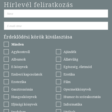
Hírlevél feliratkozás
Érdeklődési körök kiválasztása
Minden
Agykontroll
Ajándék
Albumok
Állatvilág
E-könyvek
Egészség, életmód
Emberi kapcsolatok
Erotika
Ezoterika
Film
Gasztronómia
Gyermekkönyvek
Hangoskönyvek
Humor és szórakoztatás
Ifjúsági könyvek
Informatika
Irodalom
Játékok