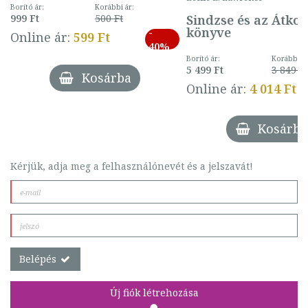
mintával (gombás)
Borító ár:
Korábbi ár:
Sindzse és az Átko
999 Ft
500 Ft
könyve
-
Online ár:
599 Ft
40%
Borító ár:
Korábbi ár
5 499 Ft
3 849 Ft
Kosárba
Online ár:
4 014 Ft
Kosárba
Kérjük, adja meg a felhasználónevét és a jelszavát!
Belépés
Új fiók létrehozása