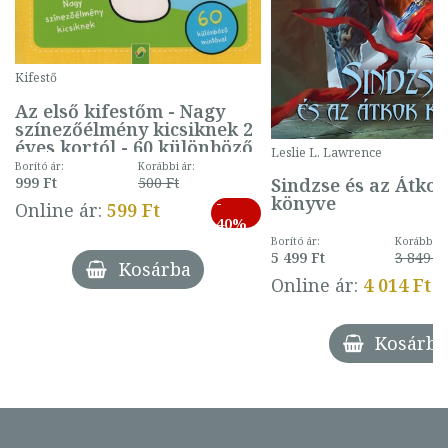
Kifestő
Az első kifestőm - Nagy
színezőélmény kicsiknek 2
éves kortól - 60 különböző
Leslie L. Lawrence
mintával (gombás)
Borító ár:
Korábbi ár:
Sindzse és az Átko
999 Ft
500 Ft
könyve
-
Online ár:
599 Ft
40%
Borító ár:
Korábbi ár
5 499 Ft
3 849 Ft
Kosárba
Online ár:
4 014 Ft
Kosárba