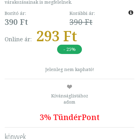
várakozásainak is megfelelnek.
Borító ár:
Korábbi ár:
390 Ft
390 Ft
293 Ft
Online ár:
- 25%
Jelenleg nem kapható!
Kívánságlistához
adom
3% TündérPont
könyvek