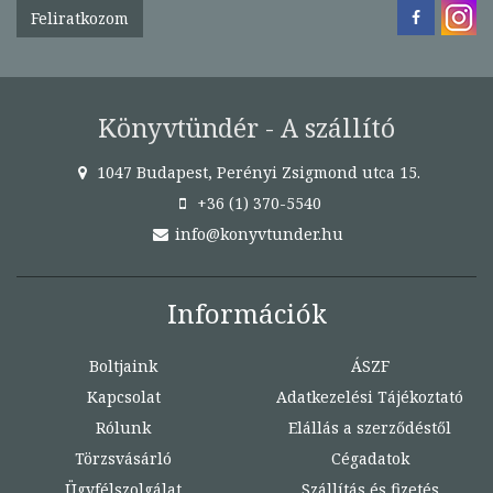
Feliratkozom
Könyvtündér - A szállító
1047 Budapest, Perényi Zsigmond utca 15.
+36 (1) 370-5540
info@konyvtunder.hu
Információk
Boltjaink
ÁSZF
Kapcsolat
Adatkezelési Tájékoztató
Rólunk
Elállás a szerződéstől
Törzsvásárló
Cégadatok
Ügyfélszolgálat
Szállítás és fizetés