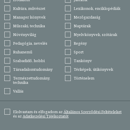
Kultúra, művészet
Lexikonok, enciklopédiák
Manager könyvek
Mezőgazdaság
Műszaki, technika
Naptárak
Növényvilág
Nyelvkönyvek, szótárak
Pedagógia, nevelés
Regény
Ruhanemű
Sport
Szabadidő, hobbi
Tankönyv
Társadalomtudomány
Térképek, útikönyvek
Természettudomány,
Történelem
technika
Vallás
Elolvastam és elfogadom az
Általános Szerződési Feltételeket
és az
Adatkezelési Tájékoztatót