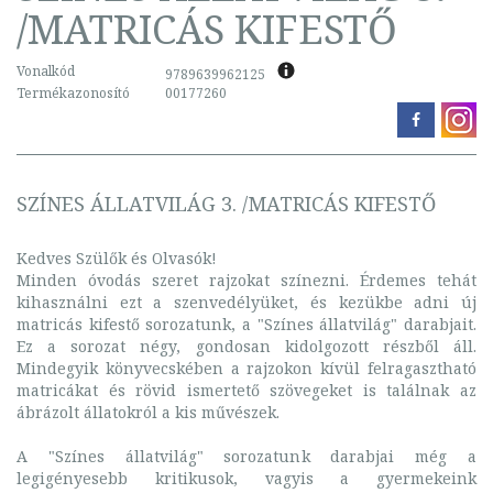
/MATRICÁS KIFESTŐ
Vonalkód
9789639962125
Termékazonosító
00177260
SZÍNES ÁLLATVILÁG 3. /MATRICÁS KIFESTŐ
Kedves Szülők és Olvasók!
Minden óvodás szeret rajzokat színezni. Érdemes tehát
kihasználni ezt a szenvedélyüket, és kezükbe adni új
matricás kifestő sorozatunk, a "Színes állatvilág" darabjait.
Ez a sorozat négy, gondosan kidolgozott részből áll.
Mindegyik könyvecskében a rajzokon kívül felragasztható
matricákat és rövid ismertető szövegeket is találnak az
ábrázolt állatokról a kis művészek.
A "Színes állatvilág" sorozatunk darabjai még a
legigényesebb kritikusok, vagyis a gyermekeink