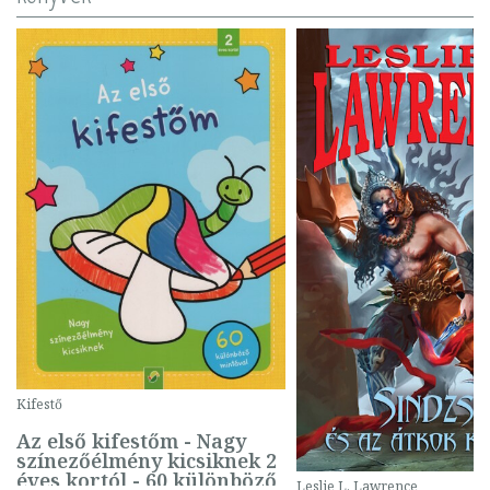
Kifestő
Az első kifestőm - Nagy
színezőélmény kicsiknek 2
éves kortól - 60 különböző
Leslie L. Lawrence