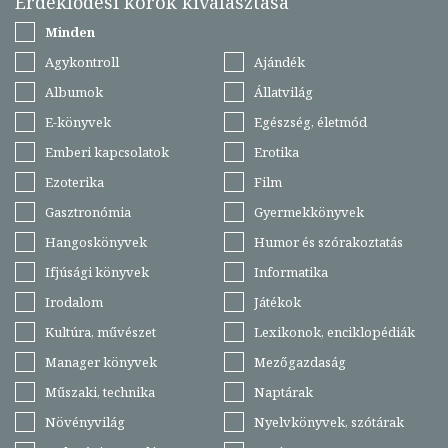
Érdeklődési körök kiválasztása
Minden
Agykontroll
Ajándék
Albumok
Állatvilág
E-könyvek
Egészség, életmód
Emberi kapcsolatok
Erotika
Ezoterika
Film
Gasztronómia
Gyermekkönyvek
Hangoskönyvek
Humor és szórakoztatás
Ifjúsági könyvek
Informatika
Irodalom
Játékok
Kultúra, művészet
Lexikonok, enciklopédiák
Manager könyvek
Mezőgazdaság
Műszaki, technika
Naptárak
Növényvilág
Nyelvkönyvek, szótárak