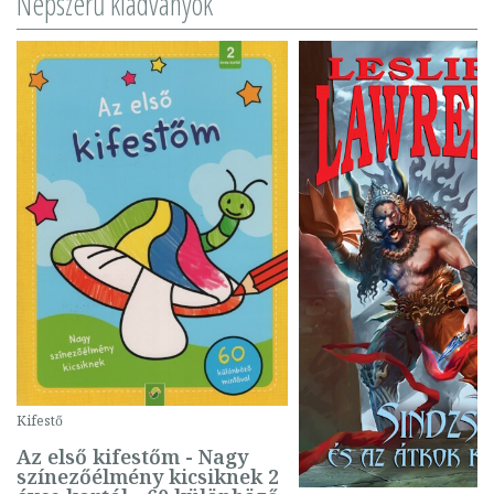
Népszerű kiadványok
Kifestő
Az első kifestőm - Nagy
színezőélmény kicsiknek 2