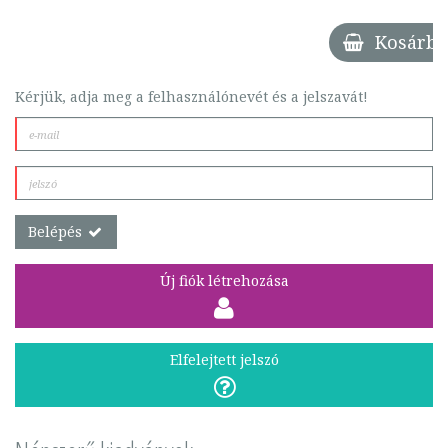
Kosárba
Kérjük, adja meg a felhasználónevét és a jelszavát!
Belépés
Új fiók létrehozása
Elfelejtett jelszó