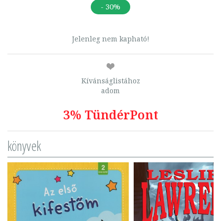
- 30%
Jelenleg nem kapható!
Kívánságlistához
adom
3% TündérPont
könyvek