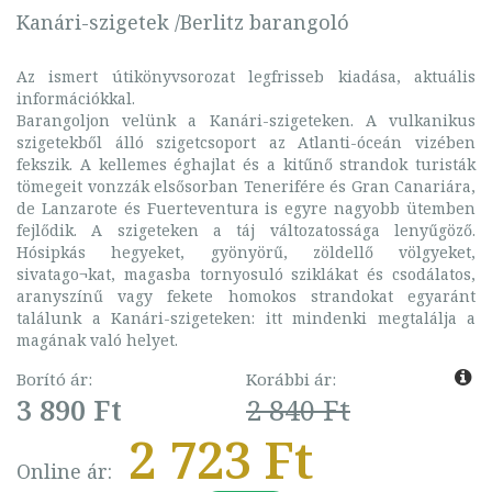
Kanári-szigetek /Berlitz barangoló
Az ismert útikönyvsorozat legfrisseb kiadása, aktuális
információkkal.
Barangoljon velünk a Kanári-szigeteken. A vulkanikus
szigetekből álló szigetcsoport az Atlanti-óceán vizében
fekszik. A kellemes éghajlat és a kitűnő strandok turisták
tömegeit vonzzák elsősorban Tenerifére és Gran Canariára,
de Lanzarote és Fuerteventura is egyre nagyobb ütemben
fejlődik. A szigeteken a táj változatossága lenyűgöző.
Hósipkás hegyeket, gyönyörű, zöldellő völgyeket,
sivatago¬kat, magasba tornyosuló sziklákat és csodálatos,
aranyszínű vagy fekete homokos strandokat egyaránt
találunk a Kanári-szigeteken: itt mindenki megtalálja a
magának való helyet.
Borító ár:
Korábbi ár:
3 890 Ft
2 840 Ft
2 723 Ft
Online ár: