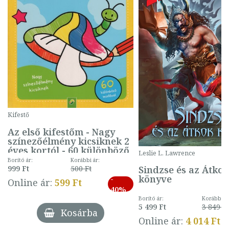
Kifestő
Az első kifestőm - Nagy
színezőélmény kicsiknek 2
éves kortól - 60 különböző
Leslie L. Lawrence
mintával (gombás)
Borító ár:
Korábbi ár:
Sindzse és az Átko
999 Ft
500 Ft
könyve
-
Online ár:
599 Ft
40%
Borító ár:
Korábbi ár
5 499 Ft
3 849 Ft
Kosárba
Online ár:
4 014 Ft