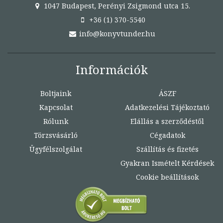
1047 Budapest, Perényi Zsigmond utca 15.
+36 (1) 370-5540
info@konyvtunder.hu
Információk
Boltjaink
ÁSZF
Kapcsolat
Adatkezelési Tájékoztató
Rólunk
Elállás a szerződéstől
Törzsvásárló
Cégadatok
Ügyfélszolgálat
Szállítás és fizetés
Gyakran Ismételt Kérdések
Cookie beállítások