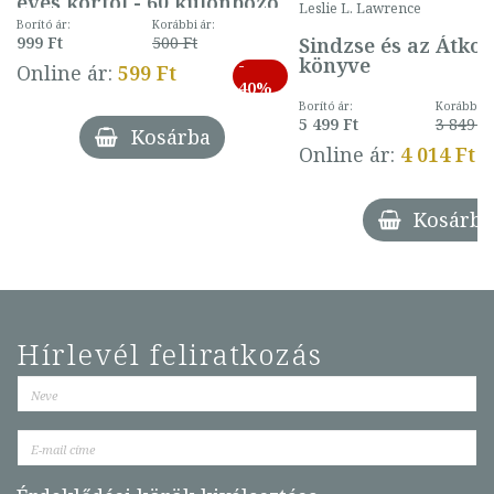
éves kortól - 60 különböző
Leslie L. Lawrence
mintával (gombás)
Borító ár:
Korábbi ár:
Sindzse és az Átko
999 Ft
500 Ft
könyve
-
Online ár:
599 Ft
40%
Borító ár:
Korábbi ár
5 499 Ft
3 849 Ft
Kosárba
Online ár:
4 014 Ft
Kosárba
Hírlevél feliratkozás