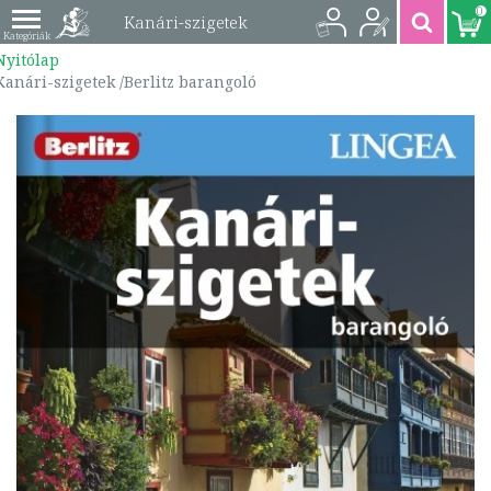
0
Kanári-szigetek
Nyitólap
/Berlitz barangoló |
Kanári-szigetek /Berlitz barangoló
9786155663017