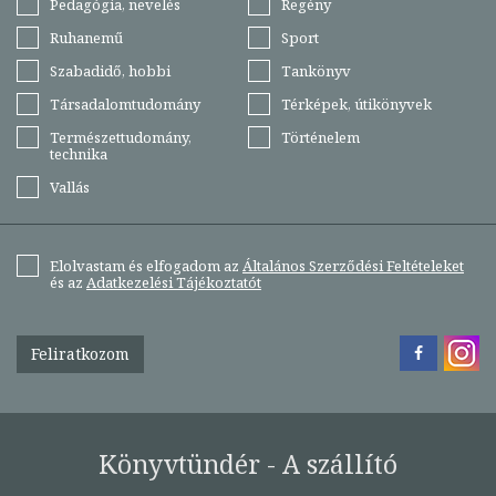
Pedagógia, nevelés
Regény
Ruhanemű
Sport
Szabadidő, hobbi
Tankönyv
Társadalomtudomány
Térképek, útikönyvek
Természettudomány,
Történelem
technika
Vallás
Elolvastam és elfogadom az
Általános Szerződési Feltételeket
és az
Adatkezelési Tájékoztatót
Feliratkozom
Könyvtündér - A szállító