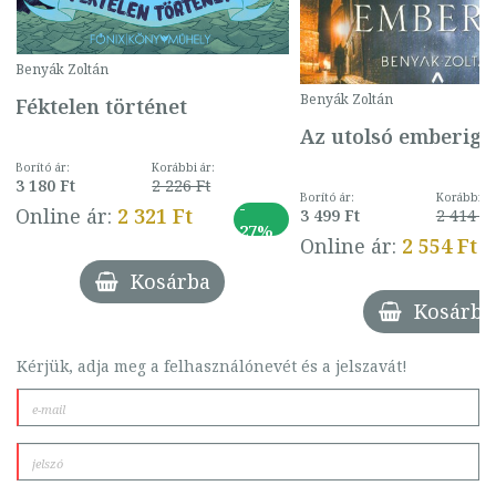
Benyák Zoltán
Benyák Zoltán
Féktelen történet
Az utolsó emberig
Borító ár:
Korábbi ár:
3 180 Ft
2 226 Ft
Borító ár:
Korábbi ár
-
Online ár:
2 321 Ft
3 499 Ft
2 414 Ft
27%
Online ár:
2 554 Ft
Kosárba
Kosárba
Kérjük, adja meg a felhasználónevét és a jelszavát!