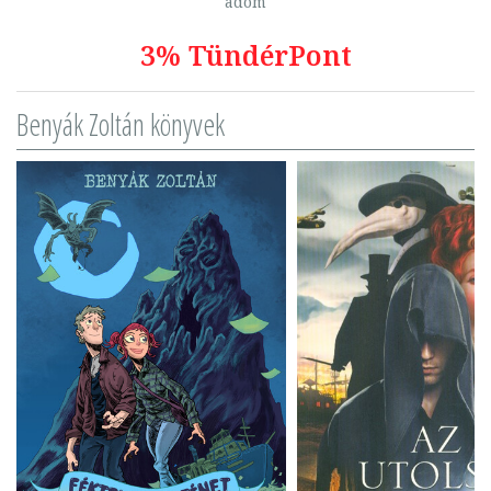
adom
3% TündérPont
Benyák Zoltán könyvek