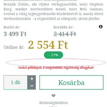
Benyák Zoltán, aki olykor vérfagyasztóbb, mint Stephen
King, máskor merészebben mesél, mint Neil Gaiman,
ezúttal a világ legkegyetlenebb küzdelméről ír, amely átível
történelmünkön - a régmúltból az elképzelt, távoli jövőbe.
Borító ár:
Korábbi ár:
3 499 Ft
2 414 Ft
2 554 Ft
Online ár:
- 27%
Utolsó példányok. A megrendelés rögzítéséig elfogyhat!
Kosárba
Kívánságlistához