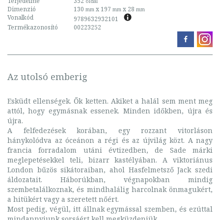
Terjedelme
352
oldal
Dimenzió
130
x 197
x 28
mm
mm
mm
Vonalkód
9789632932101
Termékazonosító
00223252
Az utolsó emberig
Esküdt ellenségek. Ők ketten. Akiket a halál sem ment meg
attól, hogy egymásnak essenek. Minden időkben, újra és
újra.
A felfedezések korában, egy rozzant vitorláson
hánykolódva az óceánon a régi és az újvilág közt. A nagy
francia forradalom utáni évtizedben, de Sade márki
meglepetésekkel teli, bizarr kastélyában. A viktoriánus
London bűzös sikátoraiban, ahol Hasfelmetsző Jack szedi
áldozatait. Háborúkban, végnapokban mindig
szembetalálkoznak, és mindhalálig harcolnak önmagukért,
a hitükért vagy a szeretett nőért.
Most pedig, végül, itt állnak egymással szemben, és ezúttal
mindannyiunk sorsáért kell megküzdeniük.