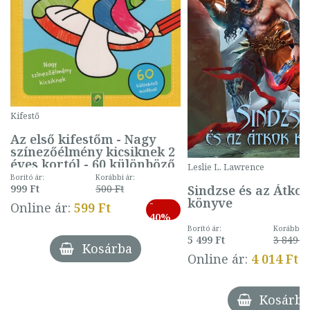
Kifestő
Az első kifestőm - Nagy
színezőélmény kicsiknek 2
éves kortól - 60 különböző
Leslie L. Lawrence
mintával (gombás)
Borító ár:
Korábbi ár:
Sindzse és az Átko
999 Ft
500 Ft
könyve
-
Online ár:
599 Ft
40%
Borító ár:
Korábbi ár
5 499 Ft
3 849 Ft
Kosárba
Online ár:
4 014 Ft
Kosárba