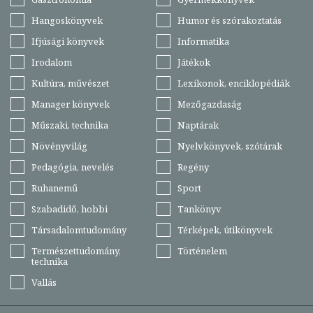
Hangoskönyvek
Humor és szórakoztatás
Ifjúsági könyvek
Informatika
Irodalom
Játékok
Kultúra, művészet
Lexikonok, enciklopédiák
Manager könyvek
Mezőgazdaság
Műszaki, technika
Naptárak
Növényvilág
Nyelvkönyvek, szótárak
Pedagógia, nevelés
Regény
Ruhanemű
Sport
Szabadidő, hobbi
Tankönyv
Társadalomtudomány
Térképek, útikönyvek
Természettudomány,
Történelem
technika
Vallás