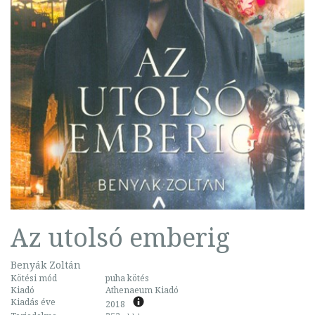
Az utolsó emberig
Benyák Zoltán
Kötési mód
puha kötés
Kiadó
Athenaeum Kiadó
Kiadás éve
2018