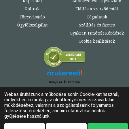
Kapcsolat
Adatkezelési Tájékoztató
Rólunk
Elállás a szerződéstől
Törzsvásárló
Cégadatok
Ügyfélszolgálat
Szállítás és fizetés
Gyakran Ismételt Kérdések
Cookie beállítások
Könyv az Árukeresőn
© Copyright 2020. - 2024. Könyvtündér