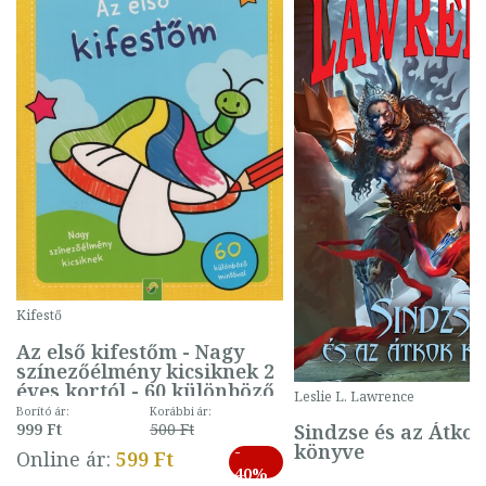
Kifestő
Az első kifestőm - Nagy
színezőélmény kicsiknek 2
éves kortól - 60 különböző
Leslie L. Lawrence
mintával (gombás)
Borító ár:
Korábbi ár:
Sindzse és az Átko
999 Ft
500 Ft
könyve
-
Online ár:
599 Ft
40%