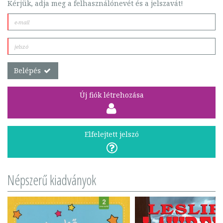
Kérjük, adja meg a felhasználónevét és a jelszavát!
Belépés
Új fiók létrehozása
Elfelejtett jelszó
Népszerű kiadványok