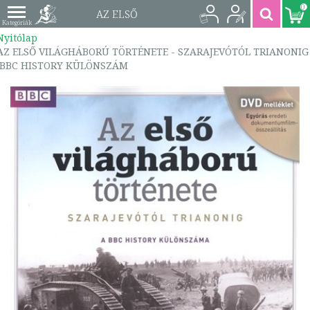
0
AZ ELSŐ
Nyitólap
VILÁGHÁBORÚ
AZ ELSŐ VILÁGHÁBORÚ TÖRTÉNETE - SZARAJEVÓTÓL TRIANONIG
/BBC HISTORY KÜLÖNSZÁM
TÖRTÉNETE -
SZARAJEVÓTÓL
TRIANONIG /BBC
HISTORY KÜLÖNSZÁM
| EVHT