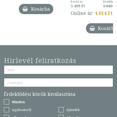
Borító ár:
Korábbi ár
5 499 Ft
3 849 Ft
Kosárba
Online ár:
4 014 Ft
Kosárba
Hírlevél feliratkozás
Érdeklődési körök kiválasztása
Minden
Agykontroll
Ajándék