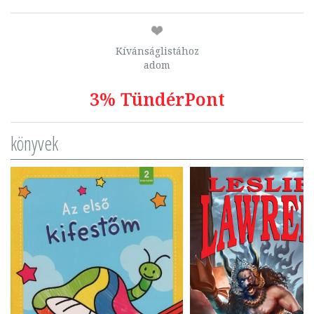
Kívánságlistához
adom
3% TündérPont
könyvek