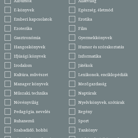
Albumok
Állatvilág
E-könyvek
Egészség, életmód
Emberi kapcsolatok
Erotika
Ezoterika
Film
Gasztronómia
Gyermekkönyvek
Hangoskönyvek
Humor és szórakoztatás
Ifjúsági könyvek
Informatika
Irodalom
Játékok
Kultúra, művészet
Lexikonok, enciklopédiák
Manager könyvek
Mezőgazdaság
Műszaki, technika
Naptárak
Növényvilág
Nyelvkönyvek, szótárak
Pedagógia, nevelés
Regény
Ruhanemű
Sport
Szabadidő, hobbi
Tankönyv