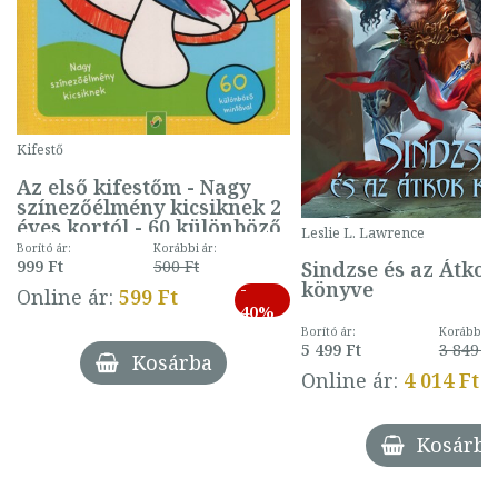
Kifestő
Az első kifestőm - Nagy
színezőélmény kicsiknek 2
éves kortól - 60 különböző
Leslie L. Lawrence
mintával (gombás)
Borító ár:
Korábbi ár:
Sindzse és az Átko
999 Ft
500 Ft
könyve
-
Online ár:
599 Ft
40%
Borító ár:
Korábbi ár
5 499 Ft
3 849 Ft
Kosárba
Online ár:
4 014 Ft
Kosárba