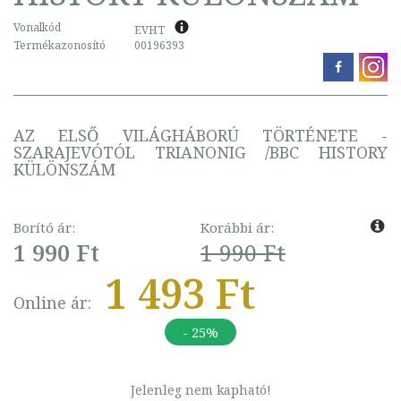
Vonalkód
EVHT
Termékazonosító
00196393
AZ ELSŐ VILÁGHÁBORÚ TÖRTÉNETE -
SZARAJEVÓTÓL TRIANONIG /BBC HISTORY
KÜLÖNSZÁM
Borító ár:
Korábbi ár:
1 990 Ft
1 990 Ft
1 493 Ft
Online ár:
- 25%
Jelenleg nem kapható!