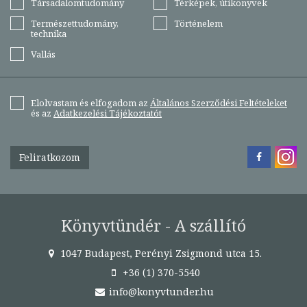
Társadalomtudomány
Térképek, útikönyvek
Természettudomány,
Történelem
technika
Vallás
Elolvastam és elfogadom az
Általános Szerződési Feltételeket
és az
Adatkezelési Tájékoztatót
Feliratkozom
Könyvtündér - A szállító
1047 Budapest, Perényi Zsigmond utca 15.
+36 (1) 370-5540
info@konyvtunder.hu