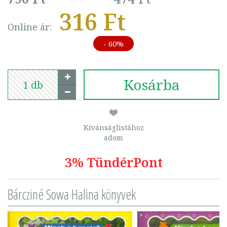
316 Ft
Online ár:
- 60%
Kosárba
Kívánságlistához
adom
3% TündérPont
Bárcziné Sowa Halina könyvek