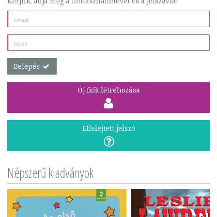
Kérjük, adja meg a felhasználónevét és a jelszavát!
Belépés
Új fiók létrehozása
Elfelejtett jelszó
Népszerű kiadványok