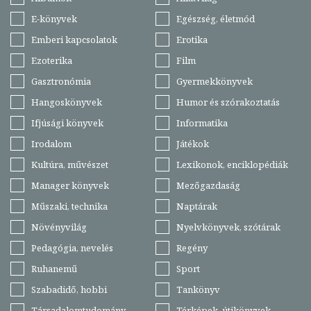
E-könyvek
Egészség, életmód
Emberi kapcsolatok
Erotika
Ezoterika
Film
Gasztronómia
Gyermekkönyvek
Hangoskönyvek
Humor és szórakoztatás
Ifjúsági könyvek
Informatika
Irodalom
Játékok
Kultúra, művészet
Lexikonok, enciklopédiák
Manager könyvek
Mezőgazdaság
Műszaki, technika
Naptárak
Növényvilág
Nyelvkönyvek, szótárak
Pedagógia, nevelés
Regény
Ruhanemű
Sport
Szabadidő, hobbi
Tankönyv
Társadalomtudomány
Térképek, útikönyvek