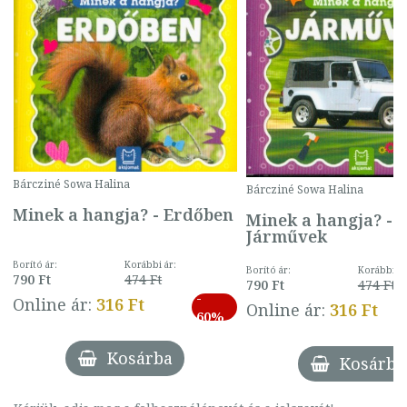
Bárcziné Sowa Halina
Bárcziné Sowa Halina
Minek a hangja? - Erdőben
Minek a hangja? -
Járművek
Borító ár:
Korábbi ár:
Borító ár:
Korábbi ár
790 Ft
474 Ft
790 Ft
474 Ft
-
Online ár:
316 Ft
Online ár:
316 Ft
60%
Kosárba
Kosárba