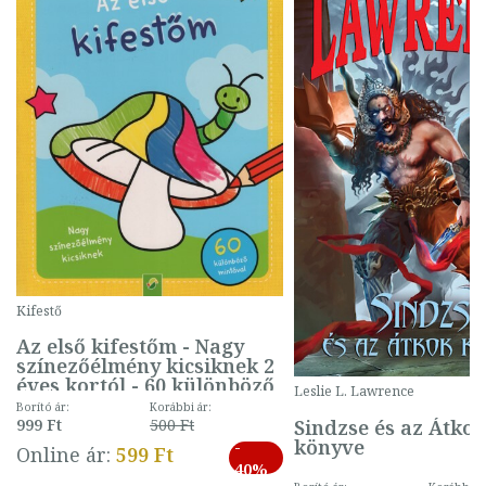
Kifestő
Az első kifestőm - Nagy
színezőélmény kicsiknek 2
éves kortól - 60 különböző
Leslie L. Lawrence
mintával (gombás)
Borító ár:
Korábbi ár:
Sindzse és az Átko
999 Ft
500 Ft
könyve
-
Online ár:
599 Ft
40%