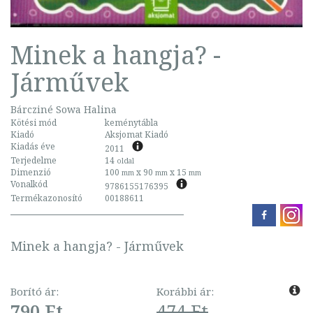
Minek a hangja? -
Járművek
Bárcziné Sowa Halina
Kötési mód
keménytábla
Kiadó
Aksjomat Kiadó
Kiadás éve
2011
Terjedelme
14
oldal
Dimenzió
100
x 90
x 15
mm
mm
mm
Vonalkód
9786155176395
Termékazonosító
00188611
Minek a hangja? - Járművek
Borító ár:
Korábbi ár:
790 Ft
474 Ft