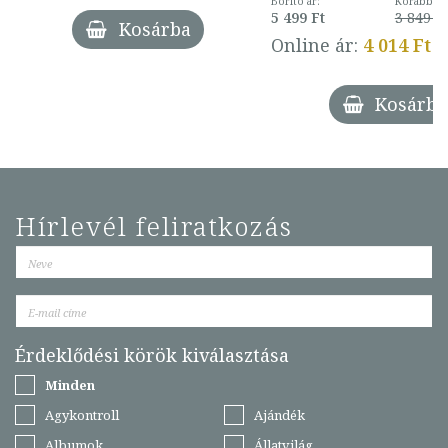
Borító ár:
Korábbi ár
5 499 Ft
3 849 Ft
Kosárba
Online ár:
4 014 Ft
Kosárba
Hírlevél feliratkozás
Érdeklődési körök kiválasztása
Minden
Agykontroll
Ajándék
Albumok
Állatvilág