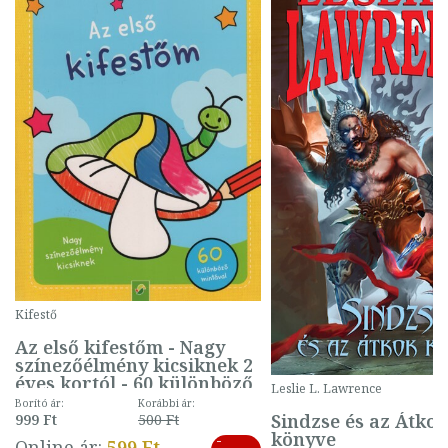
Kifestő
Az első kifestőm - Nagy
színezőélmény kicsiknek 2
éves kortól - 60 különböző
Leslie L. Lawrence
mintával (gombás)
Borító ár:
Korábbi ár:
Sindzse és az Átko
999 Ft
500 Ft
könyve
-
Online ár:
599 Ft