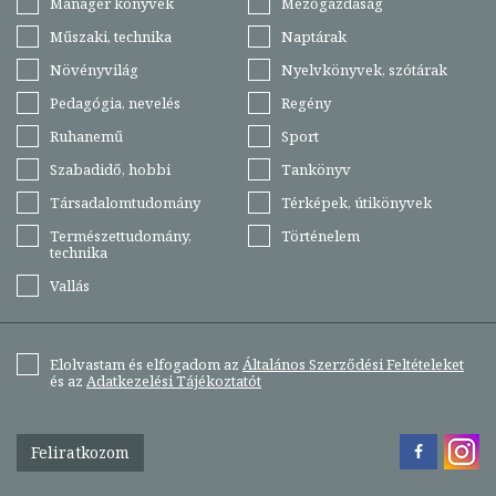
Manager könyvek
Mezőgazdaság
Műszaki, technika
Naptárak
Növényvilág
Nyelvkönyvek, szótárak
Pedagógia, nevelés
Regény
Ruhanemű
Sport
Szabadidő, hobbi
Tankönyv
Társadalomtudomány
Térképek, útikönyvek
Természettudomány,
Történelem
technika
Vallás
Elolvastam és elfogadom az
Általános Szerződési Feltételeket
és az
Adatkezelési Tájékoztatót
Feliratkozom