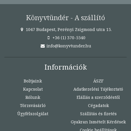
Könyvtündér - A szállító
1047 Budapest, Perényi Zsigmond utca 15.
+36 (1) 370-5540
info@konyvtunder.hu
Információk
Boltjaink
ÁSZF
Kapcsolat
Adatkezelési Tájékoztató
Rólunk
Elállás a szerződéstől
Törzsvásárló
Cégadatok
Ügyfélszolgálat
Szállítás és fizetés
Gyakran Ismételt Kérdések
Cookie beállítások