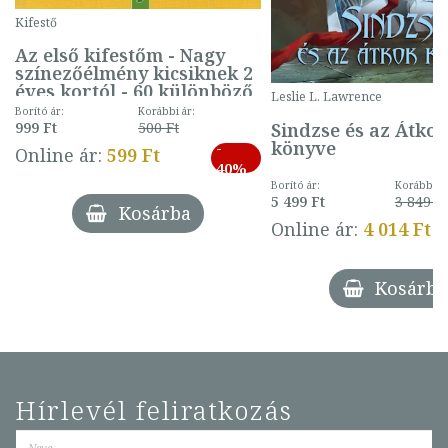
Kifestő
Az első kifestőm - Nagy
színezőélmény kicsiknek 2
éves kortól - 60 különböző
Leslie L. Lawrence
mintával (gombás)
Borító ár:
Korábbi ár:
Sindzse és az Átko
999 Ft
500 Ft
könyve
-
Online ár:
599 Ft
40%
Borító ár:
Korábbi ár
5 499 Ft
3 849 Ft
Kosárba
Online ár:
4 014 Ft
Kosárba
Hírlevél feliratkozás