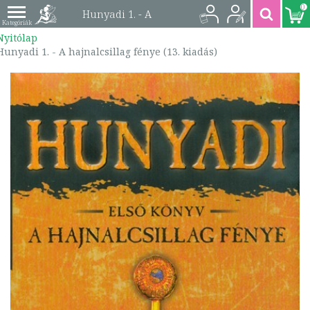
0
Hunyadi 1. - A
Nyitólap
hajnalcsillag fénye
Hunyadi 1. - A hajnalcsillag fénye (13. kiadás)
(13. kiadás) |
9789634265252