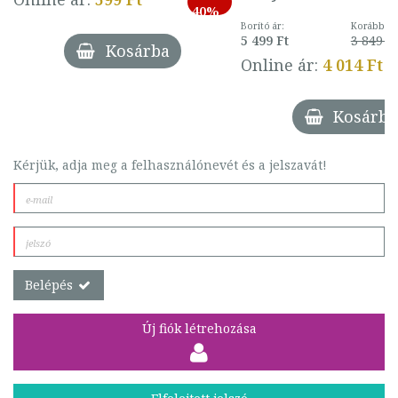
40%
Borító ár:
Korábbi ár
5 499 Ft
3 849 Ft
Kosárba
Online ár:
4 014 Ft
Kosárba
Kérjük, adja meg a felhasználónevét és a jelszavát!
Belépés
Új fiók létrehozása