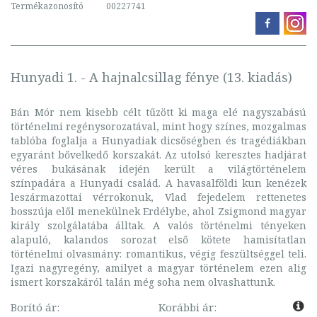
Termékazonosító
00227741
Hunyadi 1. - A hajnalcsillag fénye (13. kiadás)
Bán Mór nem kisebb célt tűzött ki maga elé nagyszabású
történelmi regénysorozatával, mint hogy színes, mozgalmas
tablóba foglalja a Hunyadiak dicsőségben és tragédiákban
egyaránt bővelkedő korszakát. Az utolsó keresztes hadjárat
véres bukásának idején került a világtörténelem
színpadára a Hunyadi család. A havasalföldi kun kenézek
leszármazottai vérrokonuk, Vlad fejedelem rettenetes
bosszúja elől menekülnek Erdélybe, ahol Zsigmond magyar
király szolgálatába álltak. A valós történelmi tényeken
alapuló, kalandos sorozat első kötete hamisítatlan
történelmi olvasmány: romantikus, végig feszültséggel teli.
Igazi nagyregény, amilyet a magyar történelem ezen alig
ismert korszakáról talán még soha nem olvashattunk.
Borító ár:
Korábbi ár: